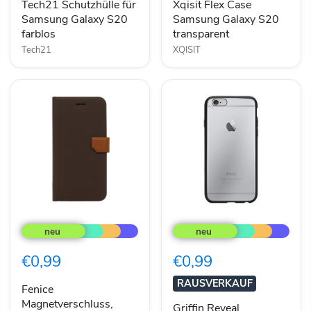
Tech21 Schutzhülle für
Xqisit Flex Case
Samsung Galaxy S20
Samsung Galaxy S20
farblos
transparent
Tech21
XQISIT
Fenice
Griffin
Magnetverschluss,
Reveal
Fächer
Schutzhülle
&
für
€0,99
€0,99
Standfunktion
iPhone
iPhone
6
RAUSVERKAUF
6
Schwarz/Transparent
Fenice
braun
Magnetverschluss,
Griffin Reveal