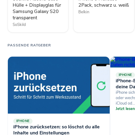
Galaxy
Hülle + Displayglas für
2Pack, schwarz u. weiß
S20
Samsung Galaxy S20
transparent
Belkin
transparent
SoSkild
PASSENDE RATGEBER
IPHONE
iPhone-B
deine Da
iPhone sich
oder wechse
iCloud od...
Jetzt lese
IPHONE
iPhone zurücksetzen: so löschst du alle
Inhalte und Einstellungen