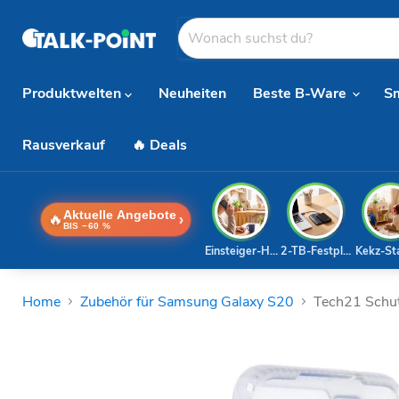
Produktwelten
Neuheiten
Beste B-Ware
S
Rausverkauf
🔥 Deals
Aktuelle Angebote
🔥
›
BIS −60 %
Einsteiger-Handy
2-TB-Festplatte
Kekz-St
Home
Zubehör für Samsung Galaxy S20
Tech21 Schut