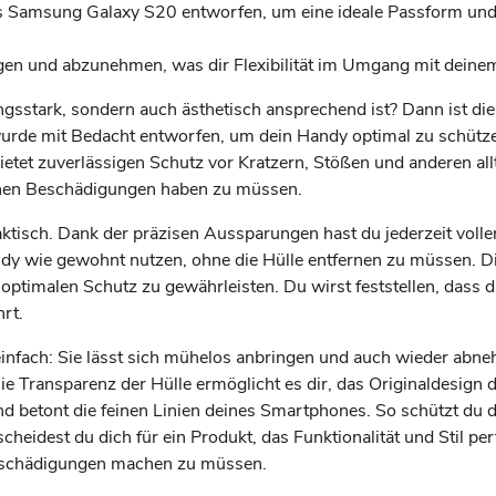
das Samsung Galaxy S20 entworfen, um eine ideale Passform und
ringen und abzunehmen, was dir Flexibilität im Umgang mit dein
ungsstark, sondern auch ästhetisch ansprechend ist? Dann ist 
 wurde mit Bedacht entworfen, um dein Handy optimal zu schütz
 bietet zuverlässigen Schutz vor Kratzern, Stößen und anderen 
önen Beschädigungen haben zu müssen.
raktisch. Dank der präzisen Aussparungen hast du jederzeit voll
dy wie gewohnt nutzen, ohne die Hülle entfernen zu müssen. D
optimalen Schutz zu gewährleisten. Du wirst feststellen, dass 
rt.
infach: Sie lässt sich mühelos anbringen und auch wieder abne
 Die Transparenz der Hülle ermöglicht es dir, das Originaldesi
und betont die feinen Linien deines Smartphones. So schützt du 
cheidest du dich für ein Produkt, das Funktionalität und Stil per
Beschädigungen machen zu müssen.