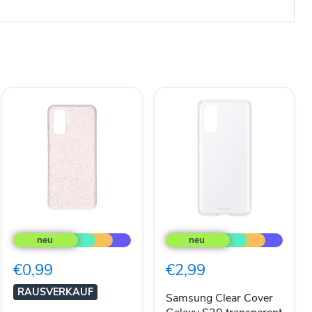
NOVA
Samsung
Eco
Clear
Case
Cover
für
Galaxy
€0,99
€2,99
Samsung
S20
Galaxy
transparent
RAUSVERKAUF
S20
Samsung Clear Cover
weiß/bunt