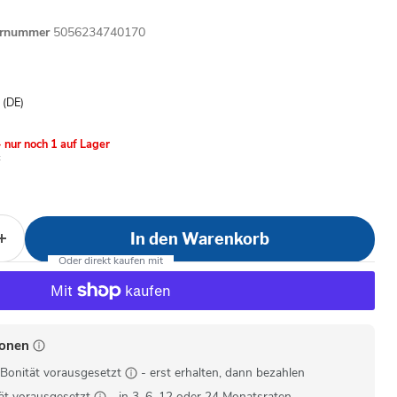
ernummer
5056234740170
is
- (DE)
 nur noch 1 auf Lager
In den Warenkorb
ionen
Bonität vorausgesetzt
- erst erhalten, dann bezahlen
ät vorausgesetzt
- in 3, 6, 12 oder 24 Monatsraten