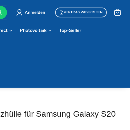
Anmelden
VERTRAG WIDERRUFEN
Warenk
anzeige
fect
Photovoltaik
Top-Seller
zhülle für Samsung Galaxy S20