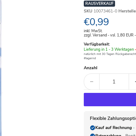
RAUSVERKAUF
SKU
10073461-0
Herstell
Aktueller Pre
€0,99
inkl. MwSt.
zzgl. Versand - vsl. 1,80
EUR
Verfügbarkeit:
Verfügbar
Lieferung in 1 - 3 Werktagen
-
-
natürlich mit 30 Tagen Rückgaberecht
#lagernd
Anzahl
Flexible Zahlungsopt
Kauf auf Rechnung
- 
Ratenzahlung
- Bonit