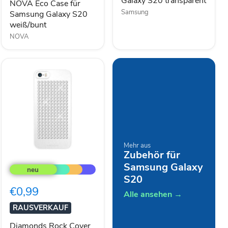
Galaxy S20 transparent
NOVA Eco Case für
Samsung
Samsung Galaxy S20
weiß/bunt
NOVA
Mehr aus
Zubehör für
Diamonds
Rock
Samsung Galaxy
Cover
S20
für
€0,99
Apple
Alle ansehen →
iPhone
RAUSVERKAUF
5/5s
weiß
Diamonds Rock Cover