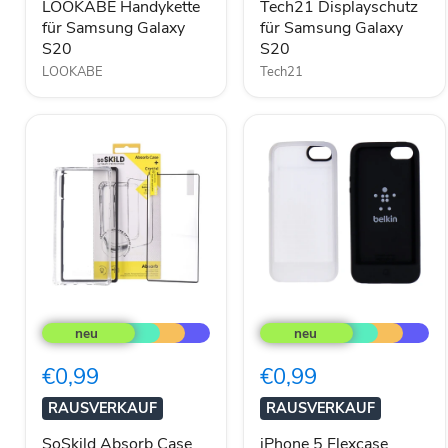
LOOKABE Handykette
Tech21 Displayschutz
für Samsung Galaxy
für Samsung Galaxy
S20
S20
LOOKABE
Tech21
SoSkild
iPhone
Absorb
5
Case
Flexcase
Hülle
2Pack,
€0,99
€0,99
+
schwarz
Displayglas
u.
RAUSVERKAUF
RAUSVERKAUF
für
weiß
Samsung
SoSkild Absorb Case
iPhone 5 Flexcase