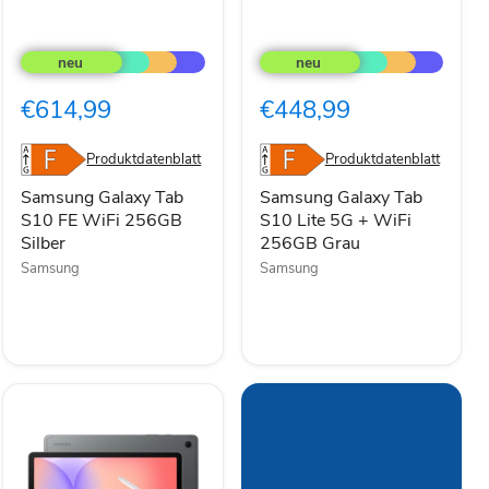
Samsung
Samsung
Galaxy
Galaxy
Tab
Tab
S10
S10
€614,99
€448,99
FE
Lite
WiFi
5G
256GB
+
Produktdatenblatt
Produktdatenblatt
Silber
WiFi
256GB
Samsung Galaxy Tab
Samsung Galaxy Tab
Grau
S10 FE WiFi 256GB
S10 Lite 5G + WiFi
Silber
256GB Grau
Samsung
Samsung