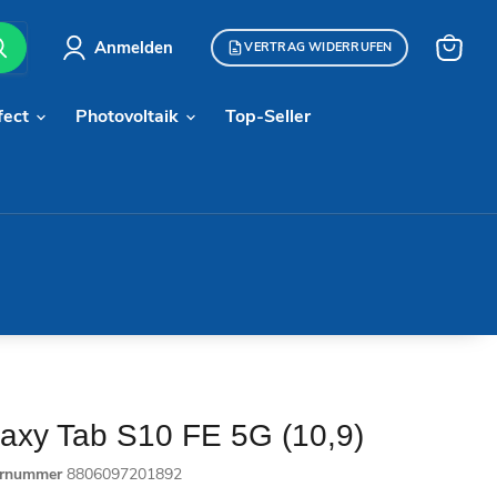
Anmelden
VERTRAG WIDERRUFEN
Warenk
anzeige
fect
Photovoltaik
Top-Seller
xy Tab S10 FE 5G (10,9)
ernummer
8806097201892