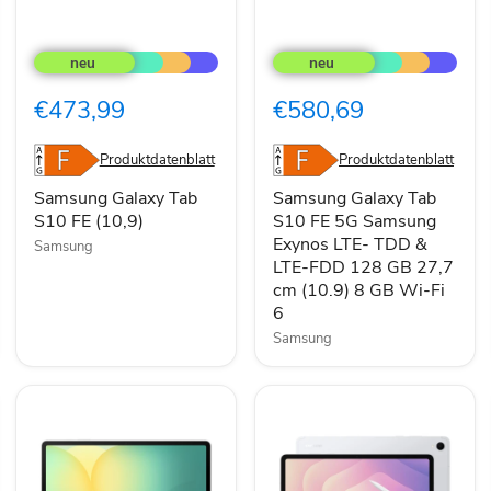
Samsung
Samsung
Galaxy
Galaxy
Tab
Tab
S10
S10
€473,99
€580,69
FE
FE
(10,9)
5G
Samsung
Produktdatenblatt
Produktdatenblatt
Exynos
LTE-
Samsung Galaxy Tab
Samsung Galaxy Tab
TDD
S10 FE (10,9)
S10 FE 5G Samsung
&
Exynos LTE- TDD &
Samsung
LTE-
LTE-FDD 128 GB 27,7
FDD
cm (10.9) 8 GB Wi-Fi
128
GB
6
27,7
Samsung
cm
(10.9)
8
GB
Wi-
Fi
6