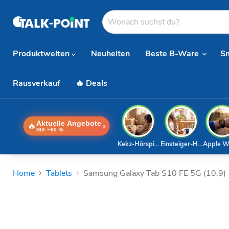
Produktwelten
Neuheiten
Beste B-Ware
S
Rausverkauf
🔥 Deals
Aktuelle Angebote
🔥
›
BIS −60 %
Kekz-Hörspiele
Einsteiger-Handy
Apple W
Home
Tablets
Samsung Galaxy Tab S10 FE 5G (10,9)