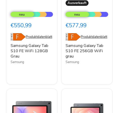
Ausverkauft
Samsung
Samsung
Galaxy
Galaxy
Tab
Tab
S10
S10
€550,99
€577,99
FE
FE
WiFi
256GB
128GB
WiFi
Produktdatenblatt
Produktdatenblatt
Grau
grau
Samsung Galaxy Tab
Samsung Galaxy Tab
S10 FE WiFi 128GB
S10 FE 256GB WiFi
Grau
grau
Samsung
Samsung