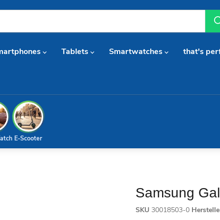
martphones
Tablets
Smartwatches
that's per
atch
E-Scooter
Samsung Gala
SKU
30018503-0
Herstell