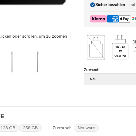
Sicher bezahlen
- mit
licken oder scrollen, um zu zoomen
Di
Fü
15 - 45
L
W
USB PD
Zustand:
Neu
FE
Zustand:
128 GB
256 GB
Neuware