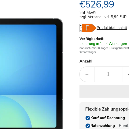
Aktueller Pre
€526,99
inkl. MwSt.
zzgl. Versand - vsl. 5,99
EUR
Produktdatenblatt
Verfügbarkeit:
Verfügbar
Lieferung in 1 - 2 Werktagen
-
natürlich mit 30 Tagen Rückgaberecht
#zentrallager
Anzahl
Flexible Zahlungsopt
Kauf auf Rechnung
- 
Ratenzahlung
- Bonit