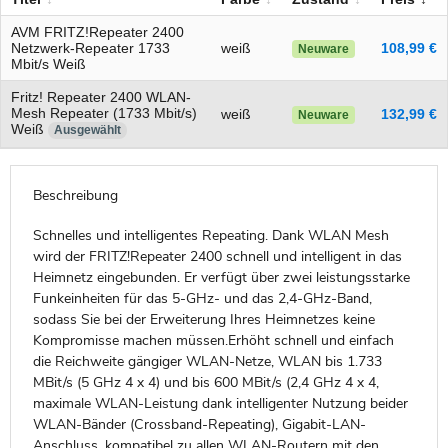
AVM FRITZ!Repeater 2400
Netzwerk-Repeater 1733
weiß
108,99 €
Neuware
Mbit/s Weiß
Fritz! Repeater 2400 WLAN-
Mesh Repeater (1733 Mbit/s)
weiß
132,99 €
Neuware
Weiß
Ausgewählt
Beschreibung
Schnelles und intelligentes Repeating. Dank WLAN Mesh
wird der FRITZ!Repeater 2400 schnell und intelligent in das
Heimnetz eingebunden. Er verfügt über zwei leistungsstarke
Funkeinheiten für das 5-GHz- und das 2,4-GHz-Band,
sodass Sie bei der Erweiterung Ihres Heimnetzes keine
Kompromisse machen müssen.Erhöht schnell und einfach
die Reichweite gängiger WLAN-Netze, WLAN bis 1.733
MBit/s (5 GHz 4 x 4) und bis 600 MBit/s (2,4 GHz 4 x 4,
maximale WLAN-Leistung dank intelligenter Nutzung beider
WLAN-Bänder (Crossband-Repeating), Gigabit-LAN-
Anschluss, kompatibel zu allen WLAN-Routern mit den