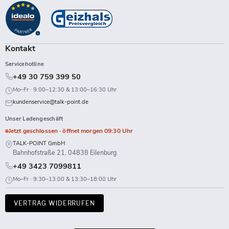
auf
auf
auf
auf
auf
auf
auf
auf
Facebook
Instagram
LinkedIn
TikTok
Twitch
X
WhatsApp
YouTube
Kontakt
Servicehotline
+49 30 759 399 50
Mo–Fr · 9:00–12:30 & 13:00–16:30 Uhr
kundenservice@talk-point.de
Unser Ladengeschäft
Jetzt geschlossen · öffnet morgen 09:30 Uhr
TALK-POINT GmbH
Bahnhofstraße 21, 04838 Eilenburg
+49 3423 7099811
Mo–Fr · 9:30–13:00 & 13:30–18:00 Uhr
VERTRAG WIDERRUFEN