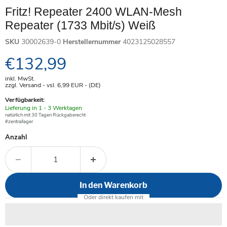
Fritz! Repeater 2400 WLAN-Mesh
Repeater (1733 Mbit/s) Weiß
SKU
30002639-0
Herstellernummer
4023125028557
Aktueller Preis
€132,99
inkl. MwSt.
zzgl. Versand - vsl. 6,99
EUR
- (DE)
Verfügbarkeit:
Verfügbar
Lieferung in 1 - 3 Werktagen
-
natürlich mit 30 Tagen Rückgaberecht
#zentrallager
Anzahl
In den Warenkorb