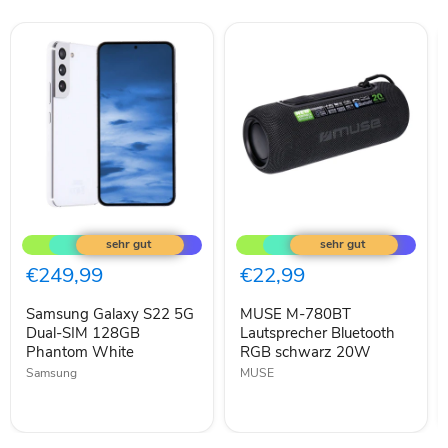
Samsung
MUSE
Galaxy
M-
S22
780BT
5G
Lautsprecher
€249,99
€22,99
Dual-
Bluetooth
SIM
RGB
Samsung Galaxy S22 5G
MUSE M-780BT
128GB
schwarz
Phantom
Dual-SIM 128GB
20W
Lautsprecher Bluetooth
White
Phantom White
RGB schwarz 20W
Samsung
MUSE