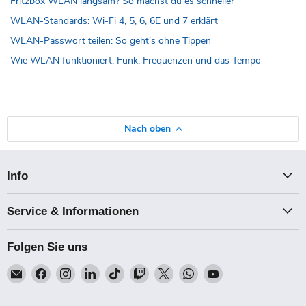
Fritzbox WLAN langsam? So machst du es schneller
WLAN-Standards: Wi-Fi 4, 5, 6, 6E und 7 erklärt
WLAN-Passwort teilen: So geht's ohne Tippen
Wie WLAN funktioniert: Funk, Frequenzen und das Tempo
Nach oben
Info
Service & Informationen
Folgen Sie uns
Email
Finden
Finden
Finden
Finden
Finden
Finden
Finden
Finden
Talk-
Sie
Sie
Sie
Sie
Sie
Sie
Sie
Sie
Point
uns
uns
uns
uns
uns
uns
uns
uns