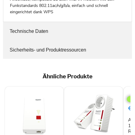
Funkstandards 802.11ac/n/g/b/a, einfach und schnell
eingerichtet dank WPS
Technische Daten
Sicherheits- und Produktressourcen
Ähnliche Produkte
AV
FRIT
120
AX
€1
WL
Mes
AV
Rep
(WiF
12
6)
Rep