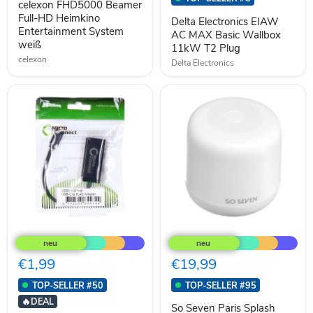
celexon FHD5000 Beamer
Entertainment
Wallbox
System
Full-HD Heimkino
11kW
Delta Electronics EIAW
weiß
T2
Entertainment System
AC MAX Basic Wallbox
Plug
weiß
11kW T2 Plug
celexon
Delta Electronics
MicroConnect
So
USB-
Seven
C
Paris
to
Splash
€1,99
€19,99
RJ45
Bluetooth
Adapter
Lautsprecher
TOP-SELLER #50
TOP-SELLER #95
weiß
🔥
DEAL
So Seven Paris Splash