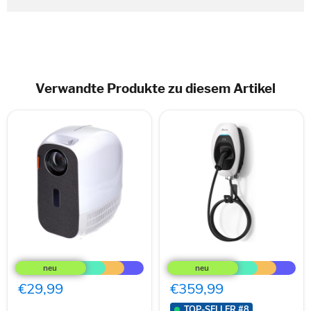
Verwandte Produkte zu diesem Artikel
celexon
Delta
FHD5000
Electronics
Beamer
EIAW
Full-
AC
€29,99
€359,99
HD
MAX
Heimkino
Basic
TOP-SELLER #8