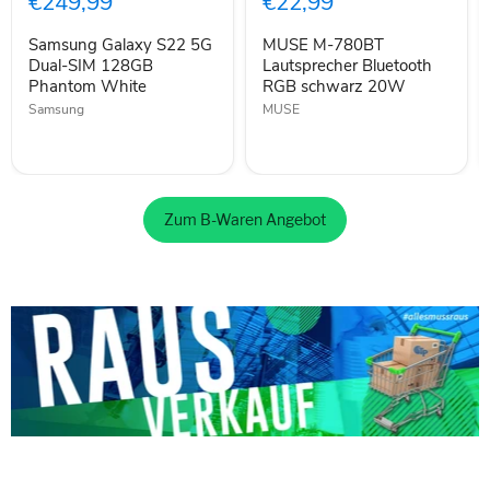
€249,99
€22,99
Dual-
Bluetooth
SIM
RGB
Samsung Galaxy S22 5G
MUSE M-780BT
128GB
schwarz
Phantom
Dual-SIM 128GB
20W
Lautsprecher Bluetooth
White
Phantom White
RGB schwarz 20W
Samsung
MUSE
Zum B-Waren Angebot