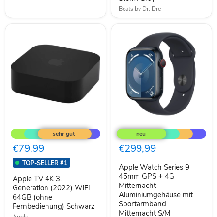
Beats by Dr. Dre
Apple
Apple
TV
Watch
4K
Series
3.
9
€79,99
€299,99
Generation
45mm
(2022)
GPS
TOP-SELLER #1
Apple Watch Series 9
WiFi
+
64GB
4G
45mm GPS + 4G
Apple TV 4K 3.
(ohne
Mitternacht
Mitternacht
Generation (2022) WiFi
Fernbedienung)
Aluminiumgehäuse
Aluminiumgehäuse mit
64GB (ohne
Schwarz
mit
Sportarmband
Fernbedienung) Schwarz
Sportarmband
Mitternacht S/M
Mitternacht
Apple