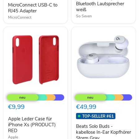
Bluetooth Lautsprecher
MicroConnect USB-C to
weiß
RJ45 Adapter
So Seven
MicroConnect
Apple
Beats
Leder
Solo
Case
Buds
für
-
€9,99
€49,99
iPhone
kabellose
Xs
In-
TOP-SELLER #61
Apple Leder Case für
(PRODUCT)
Ear
RED
iPhone Xs (PRODUCT)
Kopfhörer
Beats Solo Buds -
Storm
RED
kabellose In-Ear Kopfhörer
Gray
Apple
Storm Gray