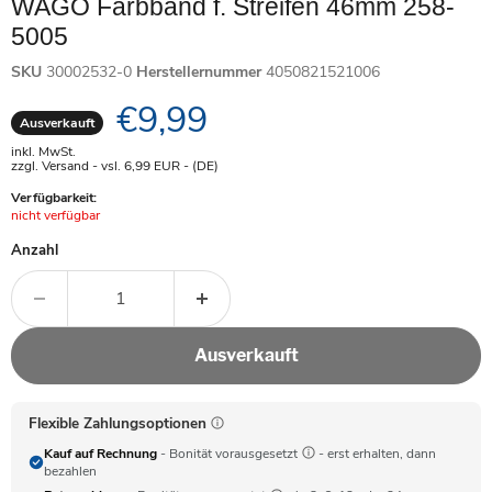
WAGO Farbband f. Streifen 46mm 258-
5005
SKU
30002532-0
Herstellernummer
4050821521006
Aktueller Preis
€9,99
Ausverkauft
inkl. MwSt.
zzgl. Versand - vsl. 6,99
EUR
- (DE)
Verfügbarkeit:
Achtung:
nicht verfügbar
Anzahl
Ausverkauft
Flexible Zahlungsoptionen
Kauf auf Rechnung
- Bonität vorausgesetzt
- erst erhalten, dann
bezahlen