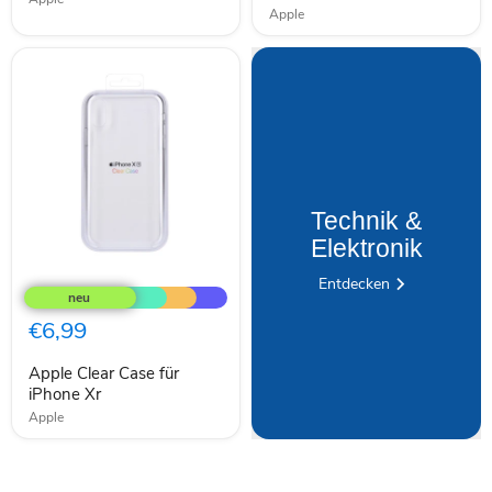
S/M
Apple
Technik &
Elektronik
Apple
Entdecken
Clear
Case
für
€6,99
iPhone
Xr
Apple Clear Case für
iPhone Xr
Apple