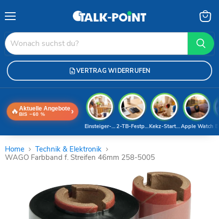
Menü
Waren
anzei
VERTRAG WIDERRUFEN
Aktuelle Angebote
🔥
›
BIS −60 %
Einsteiger-Handy
2-TB-Festplatte
Kekz-Starterset
Apple Watch
E
Home
Technik & Elektronik
WAGO Farbband f. Streifen 46mm 258-5005