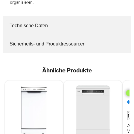
organisieren.
Technische Daten
Sicherheits- und Produktressourcen
Ähnliche Produkte
Ami
GS
542
010
€3
1
W
Gesc
frei
60c
Am
12
W G
Maß