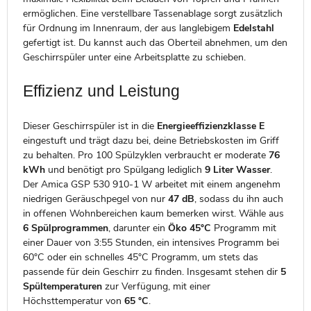
ermöglichen. Eine verstellbare Tassenablage sorgt zusätzlich
für Ordnung im Innenraum, der aus langlebigem
Edelstahl
gefertigt ist. Du kannst auch das Oberteil abnehmen, um den
Geschirrspüler unter eine Arbeitsplatte zu schieben.
Effizienz und Leistung
Dieser Geschirrspüler ist in die
Energieeffizienzklasse E
eingestuft und trägt dazu bei, deine Betriebskosten im Griff
zu behalten. Pro 100 Spülzyklen verbraucht er moderate
76
kWh
und benötigt pro Spülgang lediglich
9 Liter Wasser
.
Der Amica GSP 530 910-1 W arbeitet mit einem angenehm
niedrigen Geräuschpegel von nur
47 dB
, sodass du ihn auch
in offenen Wohnbereichen kaum bemerken wirst. Wähle aus
6 Spülprogrammen
, darunter ein
Öko 45°C
Programm mit
einer Dauer von 3:55 Stunden, ein intensives Programm bei
60°C oder ein schnelles 45°C Programm, um stets das
passende für dein Geschirr zu finden. Insgesamt stehen dir
5
Spültemperaturen
zur Verfügung, mit einer
Höchsttemperatur von
65 °C
.