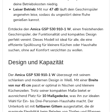
deine Betriebskosten niedrig.
Leiser Betrieb:
Mit nur
47 dB
läuft dein Geschirrspüler
angenehm leise, sodass du ungestört deine Ruhe
genießen kannst.
Entdecke den
Amica GSP 530 910-1 W
, einen freistehenden
Geschirrspüler, der Funktionalität und kompaktes Design
perfekt vereint. Dieses Modell ist ideal für alle, die eine
effiziente Spüllösung für kleinere Küchen oder Haushalte
suchen, ohne auf Komfort verzichten zu wollen.
Design und Kapazität
Der
Amica GSP 530 910-1 W
überzeugt mit seinem
schlanken und modernen Design in Weiß. Mit einer
Breite
von nur 45 cm
passt er optimal in Nischen und kleinere
Küchenzeilen. Trotz seiner kompakten Maße bietet er
ausreichend Platz für
10 Maßgedecke
, was ihn zur idealen
Wahl für Ein- bis Drei-Personen-Haushalte macht. Der
Unterkorb ist mit
faltbaren Gittern
ausgestattet, die dir
maximale Flexibilität beim Beladen von Töpfen und Pfannen