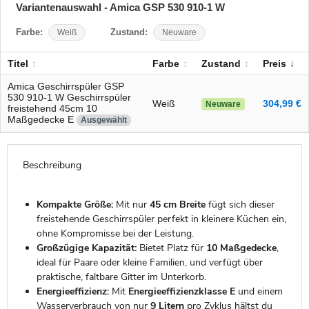
Variantenauswahl - Amica GSP 530 910-1 W
Farbe:
Weiß
Zustand:
Neuware
Titel
Farbe
Zustand
Preis
Amica Geschirrspüler GSP
530 910-1 W Geschirrspüler
Weiß
304,99 €
Neuware
freistehend 45cm 10
Maßgedecke E
Ausgewählt
Beschreibung
Kompakte Größe:
Mit nur
45 cm Breite
fügt sich dieser
freistehende Geschirrspüler perfekt in kleinere Küchen ein,
ohne Kompromisse bei der Leistung.
Großzügige Kapazität:
Bietet Platz für
10 Maßgedecke
,
ideal für Paare oder kleine Familien, und verfügt über
praktische, faltbare Gitter im Unterkorb.
Energieeffizienz:
Mit
Energieeffizienzklasse E
und einem
Wasserverbrauch von nur
9 Litern
pro Zyklus hältst du