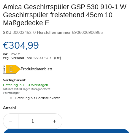
Amica Geschirrspüler GSP 530 910-1 W
Geschirrspüler freistehend 45cm 10
Maßgedecke E
SKU
30002452-0
Herstellernummer
5906006906955
Aktueller Preis
€304,99
inkl. MwSt.
zzgl. Versand - vsl. 65,00
EUR
- (DE)
Produktdatenblatt
Verfügbarkeit:
Verfügbar
Lieferung in 1 - 3 Werktagen
-
natürlich mit 30 Tagen Rückgaberecht
#zentrallager
Lieferung bis Bordsteinkante
Anzahl