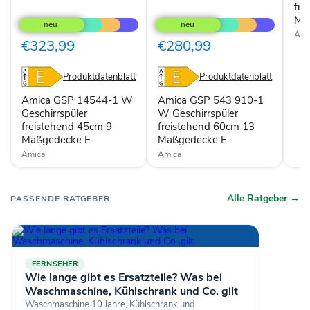
fre
Amica
Amica
E
GSP
GSP
Ma
14544-
543
Ami
1
910-
€323,99
€280,99
W
1
Geschirrspüler
W
freistehend
Geschirrspüler
Produktdatenblatt
Produktdatenblatt
45cm
freistehend
9
60cm
Amica GSP 14544-1 W
Amica GSP 543 910-1
Maßgedecke
13
Geschirrspüler
W Geschirrspüler
E
Maßgedecke
freistehend 45cm 9
freistehend 60cm 13
E
Maßgedecke E
Maßgedecke E
Amica
Amica
Alle Ratgeber →
PASSENDE RATGEBER
FERNSEHER
Wie lange gibt es Ersatzteile? Was bei
Waschmaschine, Kühlschrank und Co. gilt
Waschmaschine 10 Jahre, Kühlschrank und