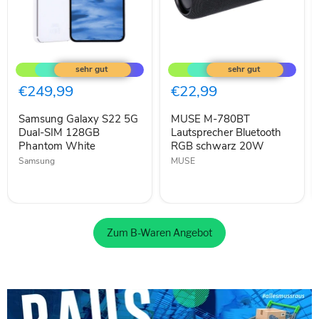
Samsung
MUSE
Galaxy
M-
S22
780BT
5G
Lautsprecher
€249,99
€22,99
Dual-
Bluetooth
SIM
RGB
Samsung Galaxy S22 5G
MUSE M-780BT
128GB
schwarz
Phantom
Dual-SIM 128GB
20W
Lautsprecher Bluetooth
White
Phantom White
RGB schwarz 20W
Samsung
MUSE
Zum B-Waren Angebot