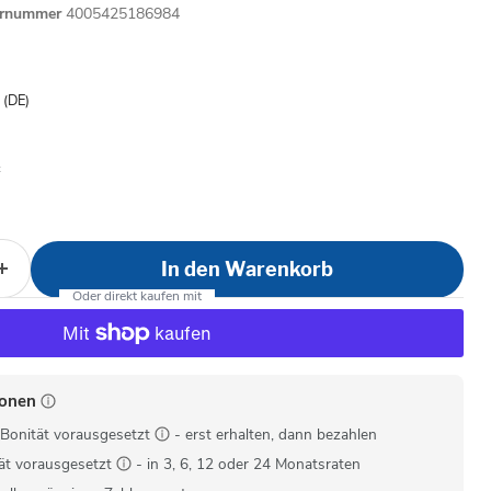
ernummer
4005425186984
is
- (DE)
In den Warenkorb
ionen
Bonität vorausgesetzt
- erst erhalten, dann bezahlen
ät vorausgesetzt
- in 3, 6, 12 oder 24 Monatsraten