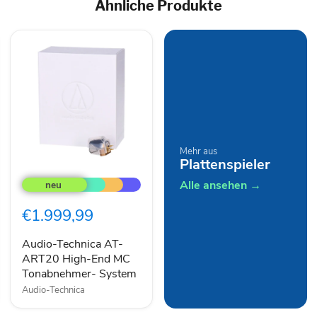
Ähnliche Produkte
Mehr aus
Plattenspieler
Audio-
Technica
Alle ansehen →
AT-
ART20
€1.999,99
High-
End
MC
Audio-Technica AT-
Tonabnehmer-
ART20 High-End MC
System
Tonabnehmer- System
Audio-Technica