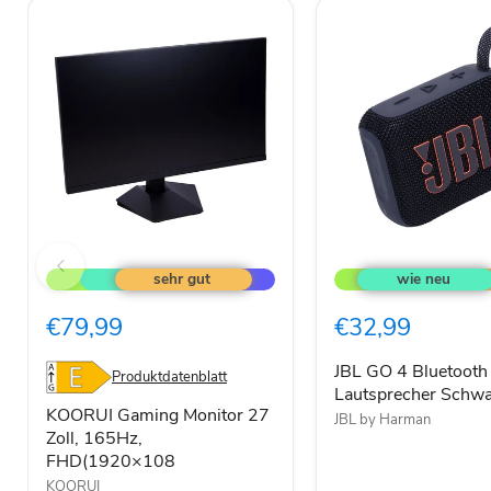
KOORUI
JBL
Gaming
GO
Monitor
4
27
Bluetooth
€79,99
€32,99
Zoll,
Lautsprecher
165Hz,
Schwarz
FHD(1920×108
JBL GO 4 Bluetooth
Produktdatenblatt
Lautsprecher Schwa
KOORUI Gaming Monitor 27
JBL by Harman
Zoll, 165Hz,
FHD(1920×108
KOORUI