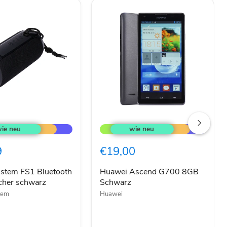
Huawei
Ascend
G700
h
8GB
9
€19,00
cher
Schwarz
istem FS1 Bluetooth
Huawei Ascend G700 8GB
cher schwarz
Schwarz
tem
Huawei