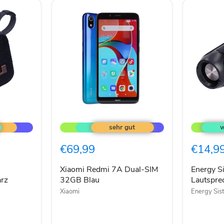
Xiaomi
Energy
Redmi
Sistem
7A
FS1
Dual-
Bluetoot
€69,99
€14,9
SIM
Lautspre
32GB
schwarz
Blau
Xiaomi Redmi 7A Dual-SIM
Energy S
rz
32GB Blau
Lautspre
Xiaomi
Energy Sis