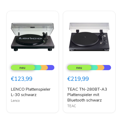
LENCO
TEAC
Plattenspieler
TN-
L-
280BT-
30
A3
€123,99
€219,99
schwarz
Plattenspieler
mit
Bluetooth
LENCO Plattenspieler
TEAC TN-280BT-A3
schwarz
L-30 schwarz
Plattenspieler mit
Bluetooth schwarz
Lenco
TEAC