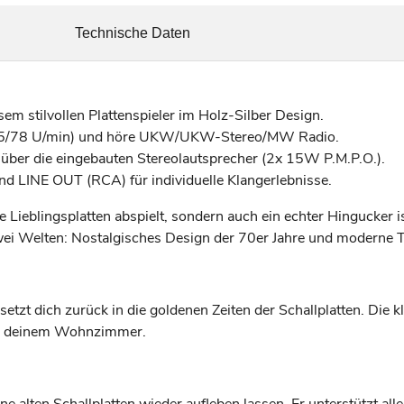
Technische Daten
sem stilvollen Plattenspieler im Holz-Silber Design.
3/45/78 U/min) und höre UKW/UKW-Stereo/MW Radio.
 über die eingebauten Stereolautsprecher (2x 15W P.M.P.O.).
d LINE OUT (RCA) für individuelle Klangerlebnisse.
ne Lieblingsplatten abspielt, sondern auch ein echter Hingucke
 zwei Welten: Nostalgisches Design der 70er Jahre und moderne 
zt dich zurück in die goldenen Zeiten der Schallplatten. Die k
 in deinem Wohnzimmer.
 alten Schallplatten wieder aufleben lassen. Er unterstützt al