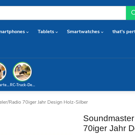
martphones
Tablets
Smartwatches
that's per
arterset
RC-Truck-Deal
er/Radio 70iger Jahr Design Holz-Silber
Soundmaster 
70iger Jahr D