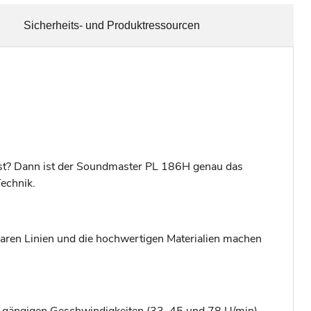
Sicherheits- und Produktressourcen
r ist? Dann ist der Soundmaster PL 186H genau das
Technik.
laren Linien und die hochwertigen Materialien machen
le gängigen Geschwindigkeiten (33, 45 und 78 U/min),