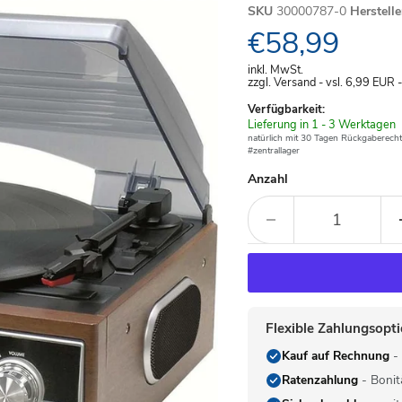
SKU
30000787-0
Herstell
Aktueller Pre
€58,99
inkl. MwSt.
zzgl. Versand - vsl. 6,99
EUR
Verfügbarkeit:
Verfügbar
Lieferung in 1 - 3 Werktagen
-
natürlich mit 30 Tagen Rückgaberecht
#zentrallager
Anzahl
Flexible Zahlungsopt
Kauf auf Rechnung
- 
Ratenzahlung
- Bonit