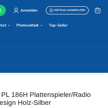
Anmelden
VERTRAG WIDERRUFEN
Warenk
anzeige
fect
Photovoltaik
Top-Seller
PL 186H Plattenspieler/Radio
esign Holz-Silber