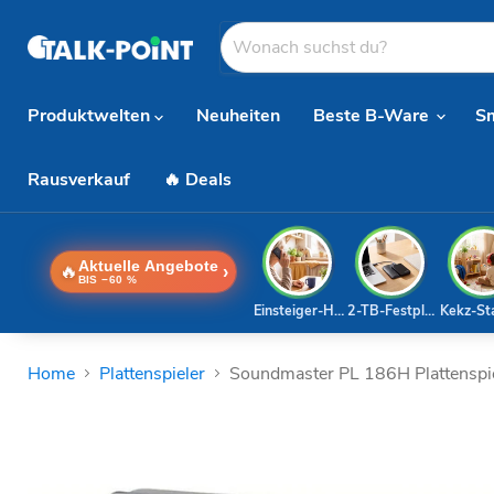
Produktwelten
Neuheiten
Beste B-Ware
S
Rausverkauf
🔥 Deals
Aktuelle Angebote
🔥
›
BIS −60 %
Einsteiger-Handy
2-TB-Festplatte
Kekz-St
Home
Plattenspieler
Soundmaster PL 186H Plattenspiel