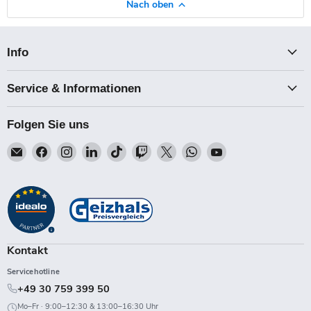
Nach oben
Info
Service & Informationen
Folgen Sie uns
Email
Finden
Finden
Finden
Finden
Finden
Finden
Finden
Finden
Talk-
Sie
Sie
Sie
Sie
Sie
Sie
Sie
Sie
Point
uns
uns
uns
uns
uns
uns
uns
uns
auf
auf
auf
auf
auf
auf
auf
auf
Facebook
Instagram
LinkedIn
TikTok
Twitch
X
WhatsApp
YouTube
Kontakt
Servicehotline
+49 30 759 399 50
Mo–Fr · 9:00–12:30 & 13:00–16:30 Uhr