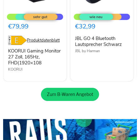
KOORUI
JBL
Gaming
GO
Monitor
4
27
Bluetooth
€79,99
€32,99
Zoll,
Lautsprecher
165Hz,
Schwarz
JBL GO 4 Bluetooth
FHD(1920×108
Produktdatenblatt
Lautsprecher Schwarz
KOORUI Gaming Monitor
JBL by Harman
27 Zoll, 165Hz,
FHD(1920×108
KOORUI
Zum B-Waren Angebot