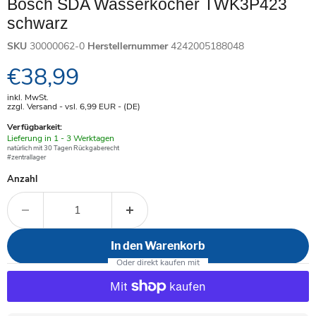
Bosch SDA Wasserkocher TWK3P423
schwarz
SKU
30000062-0
Herstellernummer
4242005188048
Aktueller Preis
€38,99
inkl. MwSt.
zzgl. Versand - vsl. 6,99
EUR
- (DE)
Verfügbarkeit:
Verfügbar
Lieferung in 1 - 3 Werktagen
-
natürlich mit 30 Tagen Rückgaberecht
#zentrallager
Anzahl
In den Warenkorb