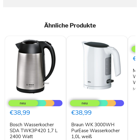
Ähnliche Produkte
Meli
Pri
Aqu
mini
€3
Was
1
Mel
l
220
Was
W
W S
Silb
Meli
Bosch
Braun
Wasserkocher
WK
SDA
3000WH
TWK3P420
PurEase
€38,99
€38,99
1,7
Wasserkocher
L
1,0L
Bosch Wasserkocher
Braun WK 3000WH
2400
weiß
Watt
SDA TWK3P420 1,7 L
PurEase Wasserkocher
2400 Watt
1,0L weiß