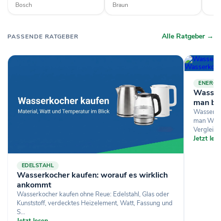
Bosch
Braun
Alle Ratgeber →
PASSENDE RATGEBER
ENERGI
Wasser
man be
Wasserkoc
man Wass
Vergleich,
Jetzt le
EDELSTAHL
Wasserkocher kaufen: worauf es wirklich
ankommt
Wasserkocher kaufen ohne Reue: Edelstahl, Glas oder
Kunststoff, verdecktes Heizelement, Watt, Fassung und
S...