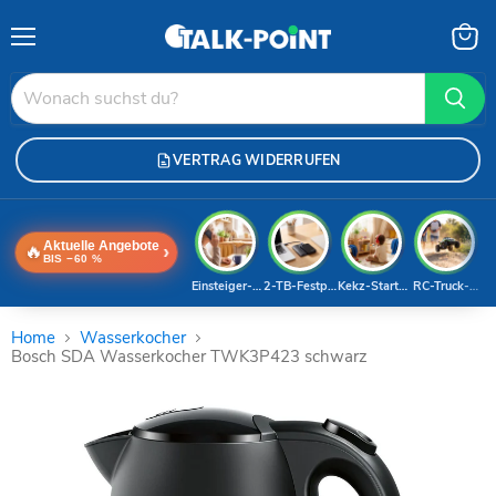
Menü
Waren
anzei
VERTRAG WIDERRUFEN
Aktuelle Angebote
🔥
›
BIS −60 %
Einsteiger-Handy
2-TB-Festplatte
Kekz-Starterset
RC-Truck-Dea
Home
Wasserkocher
Bosch SDA Wasserkocher TWK3P423 schwarz