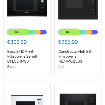
Bosch
Constructa-
MDA
Neff
EB-
EB-
Mikrowelle
Mikrowelle
€308,99
€285,99
Serie6
HLAWG25S3
BFL524MS0
Bosch MDA EB-
Constructa-Neff EB-
Mikrowelle Serie6
Mikrowelle
BFL524MS0
HLAWG25S3
Bosch
Neff