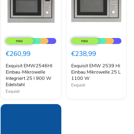
Exquisit
Exquisit
EMW2546HI
EMW
Einbau-
2539
Mikrowelle
Hi
€260,99
€238,99
Integriert
Einbau
25
Mikrowelle
l
25
Exquisit EMW2546HI
Exquisit EMW 2539 Hi
900
L
Einbau-Mikrowelle
Einbau Mikrowelle 25 L
W
1100
Integriert 25 l 900 W
1100 W
Edelstahl
W
Edelstahl
Exquisit
Exquisit