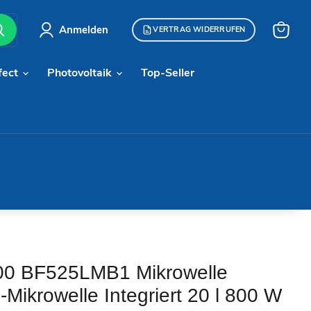
Anmelden
VERTRAG WIDERRUFEN
Warenk
anzeige
fect
Photovoltaik
Top-Seller
00 BF525LMB1 Mikrowelle
Mikrowelle Integriert 20 l 800 W