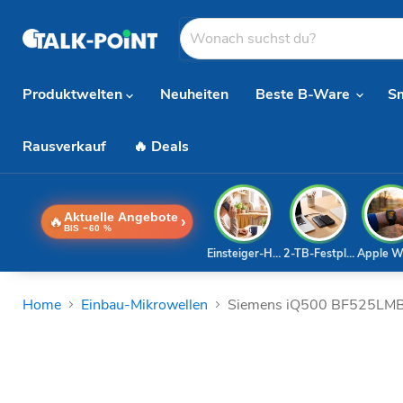
Produktwelten
Neuheiten
Beste B-Ware
S
Rausverkauf
🔥 Deals
Aktuelle Angebote
🔥
›
BIS −60 %
Einsteiger-Handy
2-TB-Festplatte
Apple W
Home
Einbau-Mikrowellen
Siemens iQ500 BF525LMB1 