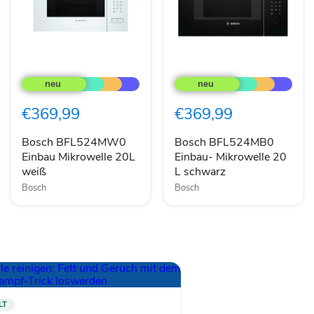
Bosch
Bosch
BFL524MW0
BFL524MB0
Einbau
Einbau-
Mikrowelle
Mikrowelle
€369,99
€369,99
20L
20
weiß
L
schwarz
Bosch BFL524MW0
Bosch BFL524MB0
Einbau Mikrowelle 20L
Einbau- Mikrowelle 20
weiß
L schwarz
Bosch
Bosch
LT