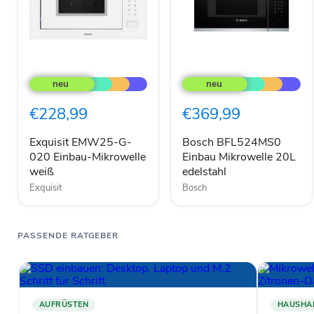
Exquisit
Bosch
EMW25-
BFL524MS0
G-
Einbau
020
Mikrowelle
€228,99
€369,99
Einbau-
20L
Mikrowelle
edelstahl
weiß
Exquisit EMW25-G-
Bosch BFL524MS0
020 Einbau-Mikrowelle
Einbau Mikrowelle 20L
weiß
edelstahl
Exquisit
Bosch
PASSENDE RATGEBER
AUFRÜSTEN
HAUSHA