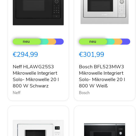
Neff
Bosch
HLAWG25S3
BFL523MW3
Mikrowelle
Mikrowelle
Integriert
Integriert
€294,99
€301,99
Solo-
Solo-
Mikrowelle
Mikrowelle
20
20
Neff HLAWG25S3
Bosch BFL523MW3
l
l
Mikrowelle Integriert
Mikrowelle Integriert
800
800
Solo- Mikrowelle 20 l
Solo- Mikrowelle 20 l
W
W
800 W Schwarz
800 W Weiß
Schwarz
Weiß
Neff
Bosch