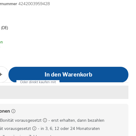
ernummer
4242003959428
is
- (DE)
en
In den Warenkorb
ionen
Bonität vorausgesetzt
- erst erhalten, dann bezahlen
ät vorausgesetzt
- in 3, 6, 12 oder 24 Monatsraten