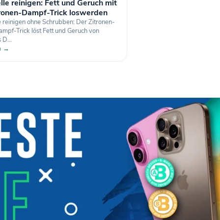
le reinigen: Fett und Geruch mit
ronen-Dampf-Trick loswerden
 reinigen ohne Schrubben: Der Zitronen-
pf-Trick löst Fett und Geruch von
 D...
en →