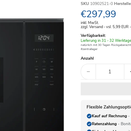
SKU
10902521-0
Herstell
Aktueller Pre
€297,99
inkl. MwSt.
zzgl. Versand - vsl. 5,99
EUR
Verfügbarkeit:
Verfügbar
Lieferung in 31 - 32 Werktag
-
natürlich mit 30 Tagen Rückgaberecht
#zentrallager
Anzahl
Flexible Zahlungsopt
Kauf auf Rechnung
- 
Ratenzahlung
- Bonit