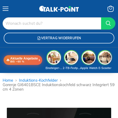
Menü
Waren
anzei
VERTRAG WIDERRUFEN
Aktuelle Angebote
🔥
›
BIS −60 %
Einsteiger-Handy
2-TB-Festplatte
Apple Watch
E-Scooter
Home
Induktions-Kochfelder
Gorenje GI6401BSCE Induktionskochfeld schwarz Integriert 59
cm 4 Zonen