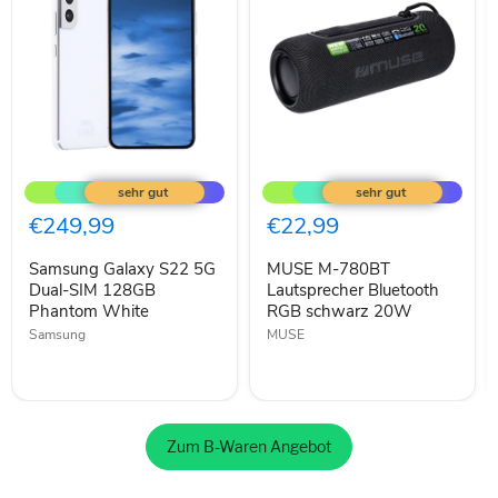
Samsung
MUSE
Galaxy
M-
S22
780BT
5G
Lautsprecher
€249,99
€22,99
Dual-
Bluetooth
SIM
RGB
Samsung Galaxy S22 5G
MUSE M-780BT
128GB
schwarz
Phantom
Dual-SIM 128GB
20W
Lautsprecher Bluetooth
White
Phantom White
RGB schwarz 20W
Samsung
MUSE
Zum B-Waren Angebot