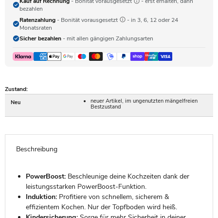
Kauf auf Rechnung
- Bonität vorausgesetzt
- erst erhalten, dann
bezahlen
Ratenzahlung
- Bonität vorausgesetzt
- in 3, 6, 12 oder 24
Monatsraten
Sicher bezahlen
- mit allen gängigen Zahlungsarten
Zustand:
neuer Artikel, im ungenutzten mängelfreien
Neu
Bestzustand
Beschreibung
PowerBoost:
Beschleunige deine Kochzeiten dank der
leistungsstarken PowerBoost-Funktion.
Induktion:
Profitiere von schnellem, sicherem &
effizientem Kochen. Nur der Topfboden wird heiß.
Kindersicherung:
Sorge für mehr Sicherheit in deiner