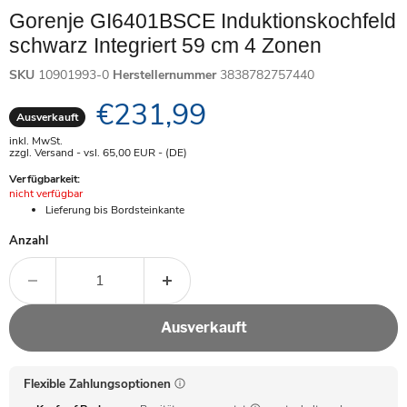
Gorenje GI6401BSCE Induktionskochfeld
schwarz Integriert 59 cm 4 Zonen
SKU
10901993-0
Herstellernummer
3838782757440
Aktueller Preis
€231,99
Ausverkauft
inkl. MwSt.
zzgl. Versand - vsl. 65,00
EUR
- (DE)
Verfügbarkeit:
Achtung:
nicht verfügbar
Lieferung bis Bordsteinkante
Anzahl
Ausverkauft
Flexible Zahlungsoptionen