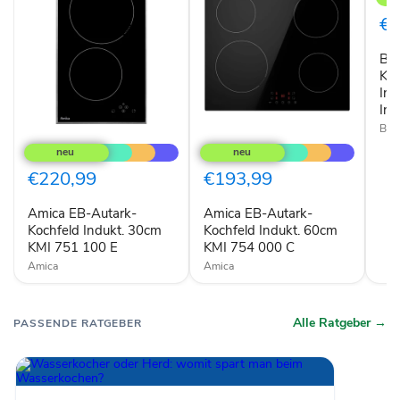
642
FMT
€2
Koch
Sch
Be
Inte
58
Koc
cm
Int
Zon
Ind
Indu
Bek
Amica
Amica
EB-
EB-
Autark-
Autark-
Kochfeld
Kochfeld
€220,99
€193,99
Indukt.
Indukt.
30cm
60cm
Amica EB-Autark-
Amica EB-Autark-
KMI
KMI
751
Kochfeld Indukt. 30cm
754
Kochfeld Indukt. 60cm
100
000
KMI 751 100 E
KMI 754 000 C
E
C
Amica
Amica
Alle Ratgeber →
PASSENDE RATGEBER