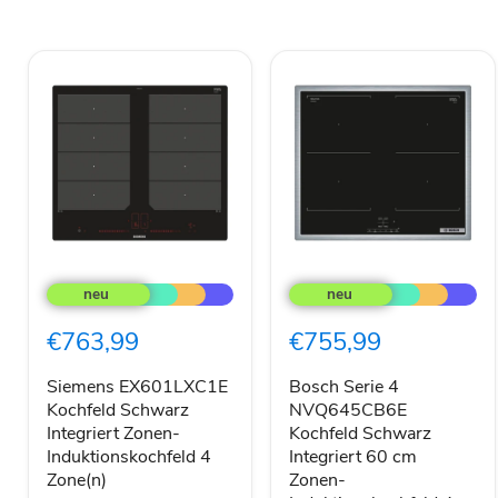
Siemens
Bosch
EX601LXC1E
Serie
Kochfeld
4
Schwarz
NVQ645CB6E
€763,99
€755,99
Integriert
Kochfeld
Zonen-
Schwarz
Induktionskochfeld
Integriert
Siemens EX601LXC1E
Bosch Serie 4
4
60
Kochfeld Schwarz
NVQ645CB6E
Zone(n)
cm
Integriert Zonen-
Kochfeld Schwarz
Zonen-
Induktionskochfeld 4
Integriert 60 cm
Induktionskochfeld
Zone(n)
Zonen-
4