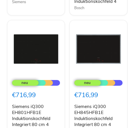
Induktionskochfeld 4
Siemens
Bosch
Siemens
Siemens
iQ300
iQ300
EH801HFB1E
EH845HFB1E
Induktionskochfeld
Induktionskochfeld
€716,99
€716,99
Integriert
Integriert
80
80
cm
cm
Siemens iQ300
Siemens iQ300
4
4
EH801HFB1E
EH845HFB1E
Zonen
Zonen
Induktionskochfeld
Induktionskochfeld
Schwarz
Schwarz
Integriert 80 cm 4
Integriert 80 cm 4