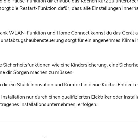
 die Pause-Funktion dir erlaubt, das Kochen kurz zu unterbreche
orgt die Restart-Funktion dafür, dass alle Einstellungen inner
Dank WLAN-Funktion und Home Connect kannst du das Gerät au
e Dunstabzugshaubensteuerung sorgt für ein angenehmes Klima i
e Sicherheitsfunktionen wie eine Kindersicherung, eine Sicher
ohne dir Sorgen machen zu müssen.
ir ein Stück Innovation und Komfort in deine Küche. Entdecke
stallation nur durch einen qualifizierten Elektriker oder Instal
etragenes Installationsunternehmen, erfolgen.