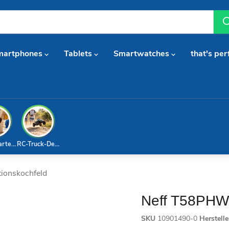
martphones
Tablets
Smartwatches
that's per
arterset
RC-Truck-Deal
ionskochfeld
Neff T58PHW1
SKU
10901490-0
Herstell