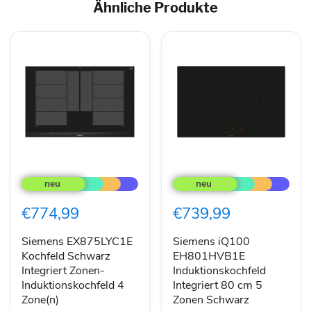
Ähnliche Produkte
Siemens
Siemens
EX875LYC1E
iQ100
Kochfeld
EH801HVB1E
Schwarz
Induktionskochfeld
€774,99
€739,99
Integriert
Integriert
Zonen-
80
Induktionskochfeld
cm
Siemens EX875LYC1E
Siemens iQ100
4
5
Kochfeld Schwarz
EH801HVB1E
Zone(n)
Zonen
Integriert Zonen-
Induktionskochfeld
Schwarz
Induktionskochfeld 4
Integriert 80 cm 5
Zone(n)
Zonen Schwarz