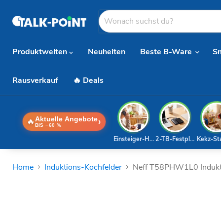
Produktwelten
Neuheiten
Beste B-Ware
S
Rausverkauf
🔥 Deals
Aktuelle Angebote
🔥
›
BIS −60 %
Einsteiger-Handy
2-TB-Festplatte
Kekz-St
Home
Induktions-Kochfelder
Neff T58PHW1L0 Indukt