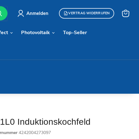
Anmelden
VERTRAG WIDERRUFEN
Warenk
anzeige
fect
Photovoltaik
Top-Seller
L0 Induktionskochfeld
ernummer
4242004273097