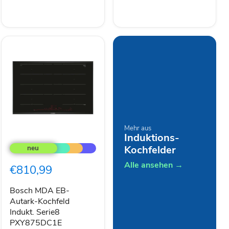
Mehr aus
Bosch
Induktions-
MDA
Kochfelder
EB-
Autark-
Alle ansehen →
€810,99
Kochfeld
Indukt.
Serie8
Bosch MDA EB-
PXY875DC1E
Autark-Kochfeld
Indukt. Serie8
PXY875DC1E