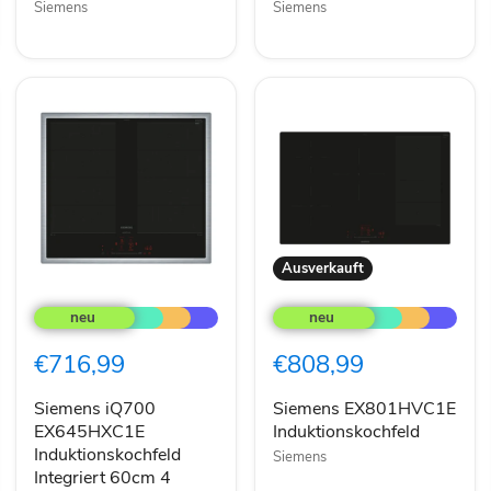
Siemens
Siemens
Ausverkauft
Siemens
Siemens
iQ700
EX801HVC1E
EX645HXC1E
Induktionskochfeld
Induktionskochfeld
€716,99
€808,99
Integriert
60cm
4
Siemens iQ700
Siemens EX801HVC1E
Zonen
EX645HXC1E
Induktionskochfeld
Schwarz
Induktionskochfeld
Siemens
Integriert 60cm 4