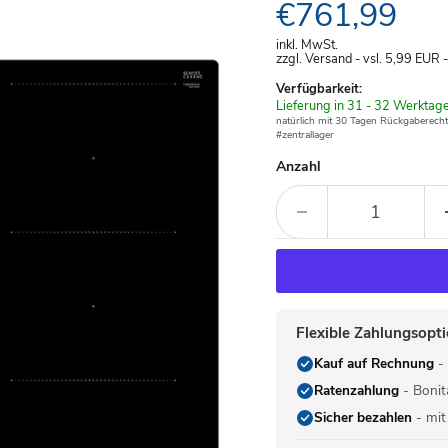
Aktueller Pre
€761,99
inkl. MwSt.
zzgl. Versand - vsl. 5,99
EUR
Verfügbarkeit:
Verfügbar
Lieferung in 31 - 32 Werktag
-
natürlich mit 30 Tagen Rückgaberecht
#zentrallager
Anzahl
Flexible Zahlungsopt
Kauf auf Rechnung
- 
Ratenzahlung
- Bonit
Sicher bezahlen
- mit