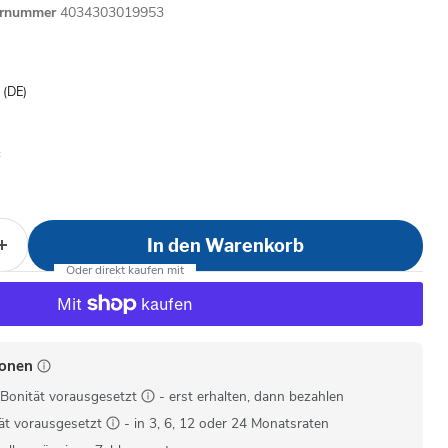
ernummer
4034303019953
is
- (DE)
In den Warenkorb
ionen
Bonität vorausgesetzt
- erst erhalten, dann bezahlen
ät vorausgesetzt
- in 3, 6, 12 oder 24 Monatsraten