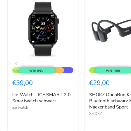
Ice-
SHOKZ
Watch
OpenRun
-
Kopfhörer
ICE
Bluetooth
€39,00
€29,00
SMART
schwarz
2.0
Kabellos
Smartwatch
Nackenband
Ice-Watch - ICE SMART 2.0
SHOKZ OpenRun Ko
schwarz
Sport
Smartwatch schwarz
Bluetooth schwarz 
Nackenband Sport
ice watch
SHOKZ