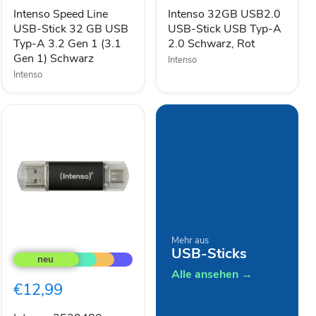
32
USB
GB
Typ-
Intenso Speed Line
Intenso 32GB USB2.0
USB
A
USB-Stick 32 GB USB
USB-Stick USB Typ-A
Typ-
2.0
Typ-A 3.2 Gen 1 (3.1
2.0 Schwarz, Rot
A
Schwarz,
Gen 1) Schwarz
Intenso
3.2
Rot
Intenso
Gen
1
(3.1
Gen
1)
Schwarz
Intenso
Mehr aus
USB-Sticks
3539480
USB-
Alle ansehen →
Stick
€12,99
32
GB