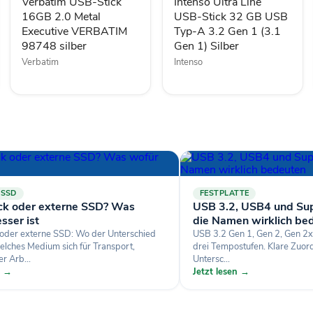
Executive
GB
Verbatim USB-Stick
Intenso Ultra Line
VERBATIM
USB
16GB 2.0 Metal
USB-Stick 32 GB USB
98748
Typ-
Executive VERBATIM
Typ-A 3.2 Gen 1 (3.1
silber
A
98748 silber
Gen 1) Silber
3.2
Verbatim
Intenso
Gen
1
(3.1
Gen
1)
Silber
 SSD
FESTPLATTE
ck oder externe SSD? Was
USB 3.2, USB4 und Su
sser ist
die Namen wirklich be
oder externe SSD: Wo der Unterschied
USB 3.2 Gen 1, Gen 2, Gen 2x
welches Medium sich für Transport,
drei Tempostufen. Klare Zuor
r Arb...
Untersc...
n →
Jetzt lesen →