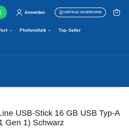
Anmelden
VERTRAG WIDERRUFEN
Warenk
anzeige
fect
Photovoltaik
Top-Seller
 Line USB-Stick 16 GB USB Typ-A
.1 Gen 1) Schwarz