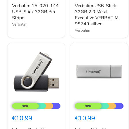
Stick
Metal
32GB
Executive
Verbatim 15-020-144
Verbatim USB-Stick
Pin
VERBATIM
USB-Stick 32GB Pin
32GB 2.0 Metal
Stripe
98749
Stripe
Executive VERBATIM
silber
98749 silber
Verbatim
Verbatim
Intenso
Intenso
Basic
Ultra
Line
Line
USB-
USB-
€10,99
€10,99
Stick
Stick
32
16