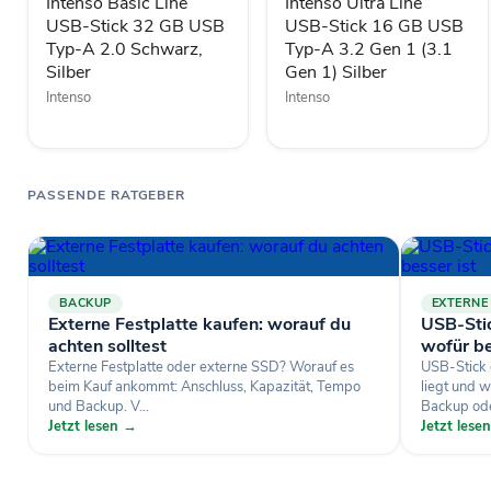
GB
GB
Intenso Basic Line
Intenso Ultra Line
USB
USB
USB-Stick 32 GB USB
USB-Stick 16 GB USB
Typ-
Typ-
Typ-A 2.0 Schwarz,
Typ-A 3.2 Gen 1 (3.1
A
A
Silber
Gen 1) Silber
2.0
3.2
Intenso
Intenso
Schwarz,
Gen
Silber
1
(3.1
Gen
1)
PASSENDE RATGEBER
Silber
BACKUP
EXTERNE
Externe Festplatte kaufen: worauf du
USB-Sti
achten solltest
wofür be
Externe Festplatte oder externe SSD? Worauf es
USB-Stick 
beim Kauf ankommt: Anschluss, Kapazität, Tempo
liegt und 
und Backup. V...
Backup ode
Jetzt lesen →
Jetzt lese