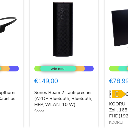
Sonos
KOORUI
Roam
Gaming
2
Monitor
Lautsprecher
27
€149,00
€78,9
(A2DP
Zoll,
Bluetooth,
165Hz,
Bluetooth,
FHD(19
pfhörer
Sonos Roam 2 Lautsprecher
HFP,
Kabellos
(A2DP Bluetooth, Bluetooth,
WLAN,
KOORUI 
HFP, WLAN, 10 W)
10
Zoll, 16
Sonos
W)
FHD(19
KOORUI