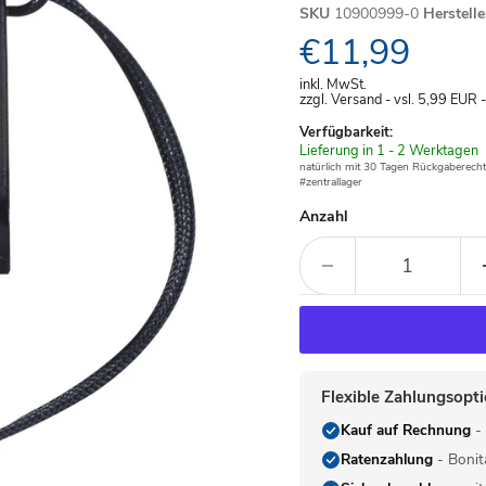
SKU
10900999-0
Herstell
Aktueller Pre
€11,99
inkl. MwSt.
zzgl. Versand - vsl. 5,99
EUR
Verfügbarkeit:
Verfügbar
Lieferung in 1 - 2 Werktagen
-
natürlich mit 30 Tagen Rückgaberecht
#zentrallager
Anzahl
Flexible Zahlungsopt
Kauf auf Rechnung
- 
Ratenzahlung
- Bonit