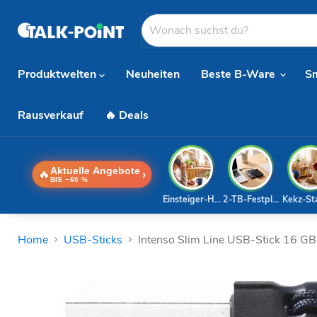
Produktwelten
Neuheiten
Beste B-Ware
S
Rausverkauf
🔥 Deals
Aktuelle Angebote
🔥
›
BIS −60 %
Einsteiger-Handy
2-TB-Festplatte
Kekz-St
Home
USB-Sticks
Intenso Slim Line USB-Stick 16 G