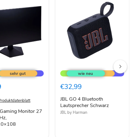
JBL
GO
4
Bluetooth
9
€32,99
Lautsprecher
Schwarz
20×108
JBL GO 4 Bluetooth
Produktdatenblatt
Lautsprecher Schwarz
Gaming Monitor 27
JBL by Harman
5Hz,
20×108