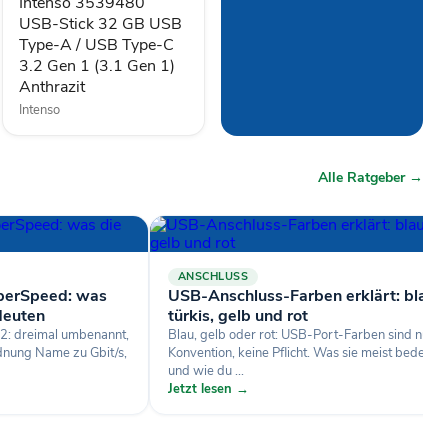
USB
Intenso 3539480
Type-
USB-Stick 32 GB USB
A
Type-A / USB Type-C
/
3.2 Gen 1 (3.1 Gen 1)
USB
Anthrazit
Type-
C
Intenso
3.2
Gen
1
Alle Ratgeber →
(3.1
Gen
1)
Anthrazit
ANSCHLUSS
perSpeed: was
USB-Anschluss-Farben erklärt: blau,
deuten
türkis, gelb und rot
2: dreimal umbenannt,
Blau, gelb oder rot: USB-Port-Farben sind nur
dnung Name zu Gbit/s,
Konvention, keine Pflicht. Was sie meist bedeute
und wie du ...
Jetzt lesen →