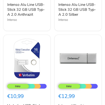
32
32
GB
GB
Intenso Alu Line USB-
Intenso Alu Line USB-
USB
USB
Stick 32 GB USB Typ-
Stick 32 GB USB Typ-
Typ-
Typ-
A 2.0 Anthrazit
A 2.0 Silber
A
A
Intenso
Intenso
2.0
2.0
Anthrazit
Silber
Verbatim
Intenso
USB-
Ultra
Stick
Line
16GB
USB-
€10,99
€12,99
2.0
Stick
Metal
32