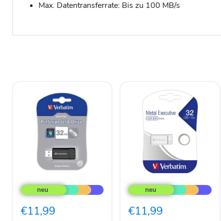
Max. Datentransferrate: Bis zu 100 MB/s
Verbatim
Verbatim
15-
USB-
020-
Stick
144
32GB
€11,99
€11,99
USB-
2.0