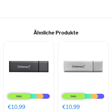
Ähnliche Produkte
Intenso
Intenso
Alu
Alu
Line
Line
USB-
USB-
€10,99
€10,99
Stick
Stick