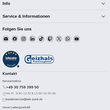
Info
Service & Informationen
Folgen Sie uns
Email
Finden
Finden
Finden
Finden
Finden
Finden
Finden
Finden
Talk-
Sie
Sie
Sie
Sie
Sie
Sie
Sie
Sie
Point
uns
uns
uns
uns
uns
uns
uns
uns
auf
auf
auf
auf
auf
auf
auf
auf
Facebook
Instagram
LinkedIn
TikTok
Twitch
X
WhatsApp
YouTube
Kontakt
Servicehotline
+49 30 759 399 50
Mo–Fr · 9:00–12:30 & 13:00–16:30 Uhr
kundenservice@talk-point.de
Unser Ladengeschäft