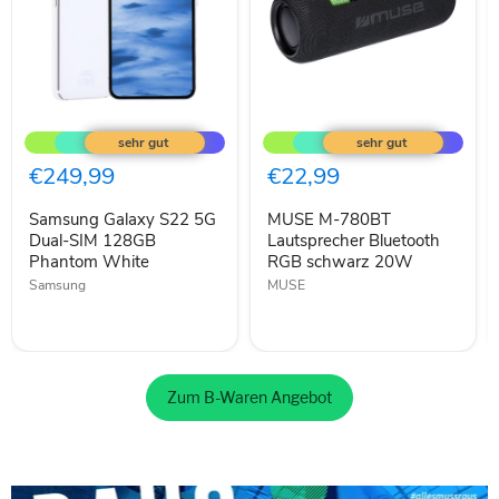
Samsung
MUSE
Galaxy
M-
S22
780BT
5G
Lautsprecher
€249,99
€22,99
Dual-
Bluetooth
SIM
RGB
Samsung Galaxy S22 5G
MUSE M-780BT
128GB
schwarz
Phantom
Dual-SIM 128GB
20W
Lautsprecher Bluetooth
White
Phantom White
RGB schwarz 20W
Samsung
MUSE
Zum B-Waren Angebot