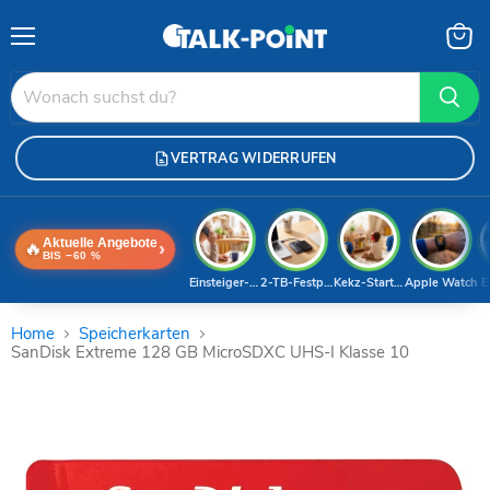
Menü
Waren
anzei
VERTRAG WIDERRUFEN
Aktuelle Angebote
🔥
›
BIS −60 %
Einsteiger-Handy
2-TB-Festplatte
Kekz-Starterset
Apple Watch
E
Home
Speicherkarten
SanDisk Extreme 128 GB MicroSDXC UHS-I Klasse 10