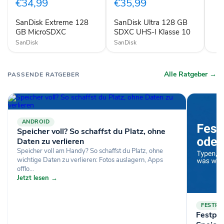
€34,99
€35,99
MicroSDXC
SDXC
UHS-
SanDisk Extreme 128
SanDisk Ultra 128 GB
I
GB MicroSDXC
Klasse
SDXC UHS-I Klasse 10
10
SanDisk
SanDisk
Alle Ratgeber →
PASSENDE RATGEBER
ANDROID
Speicher voll? So schaffst du Platz, ohne
Daten zu verlieren
Speicher voll am Handy? So schaffst du Platz, ohne
wichtige Daten zu verlieren: Fotos auslagern, Apps
offlo...
Jetzt lesen →
FESTPL
Festpl