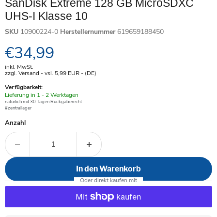
SanDisk Extreme 128 GB MicroSDXC
UHS-I Klasse 10
SKU
10900224-0
Herstellernummer
619659188450
Aktueller Preis
€34,99
inkl. MwSt.
zzgl. Versand - vsl. 5,99
EUR
- (DE)
Verfügbarkeit:
Verfügbar
Lieferung in 1 - 2 Werktagen
-
natürlich mit 30 Tagen Rückgaberecht
#zentrallager
Anzahl
In den Warenkorb