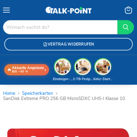
Menü
Waren
anzei
VERTRAG WIDERRUFEN
Aktuelle Angebote
🔥
›
BIS −60 %
Einsteiger-Handy
2-TB-Festplatte
Kekz-Starterset
Home
Speicherkarten
SanDisk Extreme PRO 256 GB MicroSDXC UHS-I Klasse 10