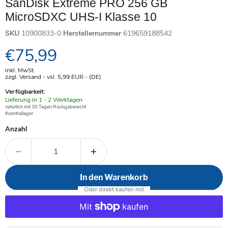
SanDisk Extreme PRO 256 GB
MicroSDXC UHS-I Klasse 10
SKU
10900833-0
Herstellernummer
619659188542
Aktueller Preis
€75,99
inkl. MwSt.
zzgl. Versand - vsl. 5,99
EUR
- (DE)
Verfügbarkeit:
Verfügbar
Lieferung in 1 - 2 Werktagen
-
natürlich mit 30 Tagen Rückgaberecht
#zentrallager
Anzahl
In den Warenkorb