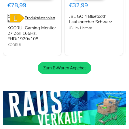
27
Bluetooth
€78,99
€32,99
Zoll,
Lautsprecher
165Hz,
Schwarz
JBL GO 4 Bluetooth
FHD(1920×108
Produktdatenblatt
Lautsprecher Schwarz
KOORUI Gaming Monitor
JBL by Harman
27 Zoll, 165Hz,
FHD(1920×108
KOORUI
Zum B-Waren Angebot