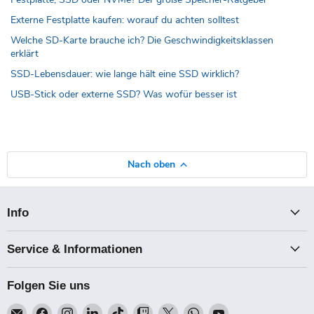
Externe Festplatte kaufen: worauf du achten solltest
Welche SD-Karte brauche ich? Die Geschwindigkeitsklassen
erklärt
SSD-Lebensdauer: wie lange hält eine SSD wirklich?
USB-Stick oder externe SSD? Was wofür besser ist
Nach oben
Info
Service & Informationen
Folgen Sie uns
Email
Finden
Finden
Finden
Finden
Finden
Finden
Finden
Finden