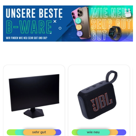
KOORUI
JBL
Gaming
GO
Monitor
4