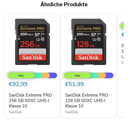
Ähnliche Produkte
San
Ext
PR
128
€3
GB
Mic
Sa
UHS
I
12
Klas
UHS
10
San
SanDisk
SanDisk
Extreme
Extreme
PRO
PRO
256
128
€92,99
€51,99
GB
GB
SDXC
SDXC
SanDisk Extreme PRO
SanDisk Extreme PRO
UHS-
UHS-
I
256 GB SDXC UHS-I
I
128 GB SDXC UHS-I
Klasse
Klasse
Klasse 10
Klasse 10
10
10
SanDisk
SanDisk