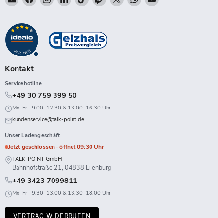
Talk-
Sie
Sie
Sie
Sie
Sie
Sie
Sie
Sie
Point
uns
uns
uns
uns
uns
uns
uns
uns
auf
auf
auf
auf
auf
auf
auf
auf
Facebook
Instagram
LinkedIn
TikTok
Twitch
X
WhatsApp
YouTube
Kontakt
Servicehotline
+49 30 759 399 50
Mo–Fr · 9:00–12:30 & 13:00–16:30 Uhr
kundenservice@talk-point.de
Unser Ladengeschäft
Jetzt geschlossen · öffnet 09:30 Uhr
TALK-POINT GmbH
Bahnhofstraße 21, 04838 Eilenburg
+49 3423 7099811
Mo–Fr · 9:30–13:00 & 13:30–18:00 Uhr
VERTRAG WIDERRUFEN