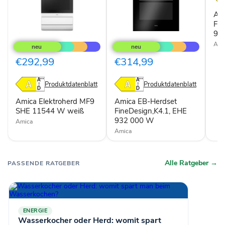
E
Am
Fin
93
Amica
Amica
Elektroherd
EB-
Ami
MF9
Herdset
SHE
FineDesign,K4.1,
€292,99
€314,99
11544
EHE
W
932
weiß
000
Produktdatenblatt
Produktdatenblatt
W
Amica Elektroherd MF9
Amica EB-Herdset
SHE 11544 W weiß
FineDesign,K4.1, EHE
932 000 W
Amica
Amica
Alle Ratgeber →
PASSENDE RATGEBER
ENERGIE
Wasserkocher oder Herd: womit spart