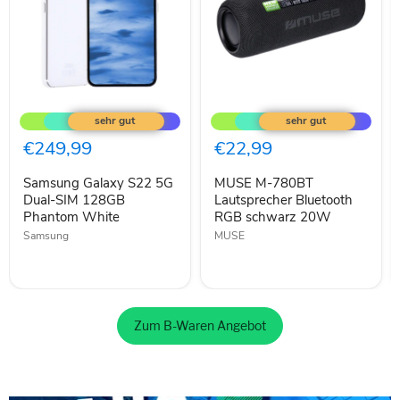
Samsung
MUSE
Galaxy
M-
S22
780BT
5G
Lautsprecher
€249,99
€22,99
Dual-
Bluetooth
SIM
RGB
Samsung Galaxy S22 5G
MUSE M-780BT
128GB
schwarz
Phantom
Dual-SIM 128GB
20W
Lautsprecher Bluetooth
White
Phantom White
RGB schwarz 20W
Samsung
MUSE
Zum B-Waren Angebot