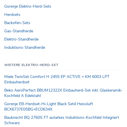
Gorenje Elektro-Herd-Sets
Herdsets
Backofen-Sets
Gas-Standherde
Elektro-Standherde
Induktions-Standherde
WEITERE ELEKTRO-HERD-SET
Miele TwinSet Comfort H 2455 EP ACTIVE + KM 6003 LPT
Einbauherdset
Beko AeroPerfect BBUM12322X Einbauherd-Set inkl. Glaskeramik-
Kochfeld A Edelstahl
Gorenje EB-Herdset-Hi-Light Black Set4 Heissluft
BCX6737E05BG+ECD634X
Bauknecht BQ 2760S FT autarkes Induktions-Kochfeld Integriert
Schwarz