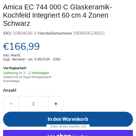
Amica EC 744 000 C Glaskeramik-
Kochfeld Integriert 60 cm 4 Zonen
Schwarz
SKU
10804536-0
Herstellernummer
5906006236021
Aktueller Preis
€166,99
inkl. MwSt.
zzgl. Versand - vsl. 5,99
EUR
- (DE)
Verfügbarkeit:
Verfügbar
Lieferung in 1 - 2 Werktagen
-
natürlich mit 30 Tagen Rückgaberecht
#zentrallager
Anzahl
In den Warenkorb