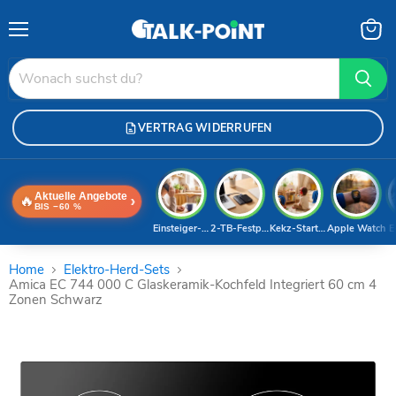
Menü
Waren
anzei
VERTRAG WIDERRUFEN
Aktuelle Angebote
🔥
›
BIS −60 %
Einsteiger-Handy
2-TB-Festplatte
Kekz-Starterset
Apple Watch
E
Home
Elektro-Herd-Sets
Amica EC 744 000 C Glaskeramik-Kochfeld Integriert 60 cm 4
Zonen Schwarz