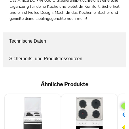
Das Amica EC 744 000 C Glaskeramik-Kochfeld ist eine tolle
Ergänzung für deine Küche und bietet dir Komfort, Sicherheit
und ein stilvolles Design. Mach dir das Kochen einfacher und
genieße deine Lieblingsgerichte noch mehr!
Technische Daten
Sicherheits- und Produktressourcen
Ähnliche Produkte
Ami
EB-
Her
Fine
€3
EHE
932
000