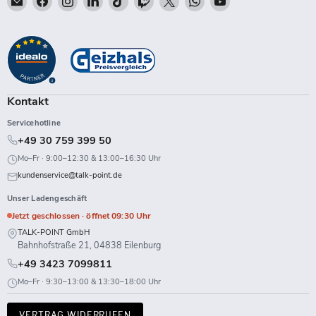
Talk-
Sie
Sie
Sie
Sie
Sie
Sie
Sie
Sie
Point
uns
uns
uns
uns
uns
uns
uns
uns
auf
auf
auf
auf
auf
auf
auf
auf
Facebook
Instagram
LinkedIn
TikTok
Twitch
X
WhatsApp
YouTube
Kontakt
Servicehotline
+49 30 759 399 50
Mo–Fr · 9:00–12:30 & 13:00–16:30 Uhr
kundenservice@talk-point.de
Unser Ladengeschäft
Jetzt geschlossen · öffnet 09:30 Uhr
TALK-POINT GmbH
Bahnhofstraße 21, 04838 Eilenburg
+49 3423 7099811
Mo–Fr · 9:30–13:00 & 13:30–18:00 Uhr
VERTRAG WIDERRUFEN