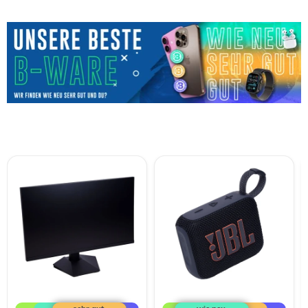
KOORUI
JBL
Gaming
GO