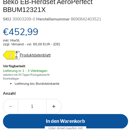
Beko EB-Herdset AeroPerfect
BBUM12321X
SKU
30003209-0
Herstellernummer
8690842403521
Aktueller Preis
€452,99
inkl. MwSt.
zzgl. Versand - vsl. 65,00
EUR
- (DE)
Produktdatenblatt
Verfügbarkeit:
Verfügbar
Lieferung in 1 - 3 Werktagen
-
natürlich mit 30 Tagen Rückgaberecht
#zentrallager
Lieferung bis Bordsteinkante
Anzahl
In den Warenkorb