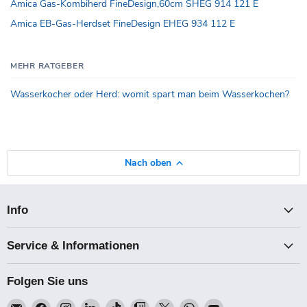
Amica Gas-Kombiherd FineDesign,60cm SHEG 914 121 E
Amica EB-Gas-Herdset FineDesign EHEG 934 112 E
MEHR RATGEBER
Wasserkocher oder Herd: womit spart man beim Wasserkochen?
Nach oben
Info
Service & Informationen
Folgen Sie uns
Email
Finden
Finden
Finden
Finden
Finden
Finden
Finden
Finden