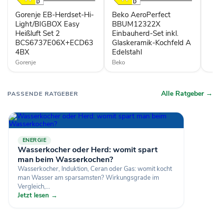
Set
Kochfeld
2
A
Gorenje EB-Herdset-Hi-
Beko AeroPerfect
BCS6737E06X+ECD634BX
Edelstahl
Light/BIGBOX Easy
BBUM12322X
Heißluft Set 2
Einbauherd-Set inkl.
BCS6737E06X+ECD63
Glaskeramik-Kochfeld A
4BX
Edelstahl
Gorenje
Beko
Alle Ratgeber →
PASSENDE RATGEBER
ENERGIE
Wasserkocher oder Herd: womit spart
man beim Wasserkochen?
Wasserkocher, Induktion, Ceran oder Gas: womit kocht
man Wasser am sparsamsten? Wirkungsgrade im
Vergleich,...
Jetzt lesen →