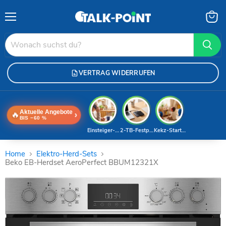
Menü
Waren
anzei
VERTRAG WIDERRUFEN
Aktuelle Angebote
🔥
›
BIS −60 %
Einsteiger-Handy
2-TB-Festplatte
Kekz-Starterset
Home
Elektro-Herd-Sets
Beko EB-Herdset AeroPerfect BBUM12321X