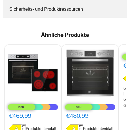
Sicherheits- und Produktressourcen
Ähnliche Produkte
Gore
Elek
Heiß
GE
€4
Gor
Hei
GE
Gorenje
Beko
EB-
AeroPerfect
Gor
Herdset-
BBUM12322X
Hi-
Einbauherd-
€469,99
€480,99
Light/BIGBOX
Set
Easy
inkl.
Heißluft
Glaskeramik-
Produktdatenblatt
Produktdatenblatt