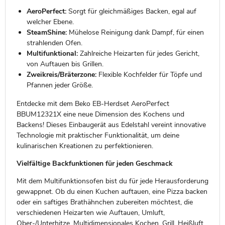
AeroPerfect:
Sorgt für gleichmäßiges Backen, egal auf
welcher Ebene.
SteamShine:
Mühelose Reinigung dank Dampf, für einen
strahlenden Ofen.
Multifunktional:
Zahlreiche Heizarten für jedes Gericht,
von Auftauen bis Grillen.
Zweikreis/Bräterzone:
Flexible Kochfelder für Töpfe und
Pfannen jeder Größe.
Entdecke mit dem Beko EB-Herdset AeroPerfect
BBUM12321X eine neue Dimension des Kochens und
Backens! Dieses Einbaugerät aus Edelstahl vereint innovative
Technologie mit praktischer Funktionalität, um deine
kulinarischen Kreationen zu perfektionieren.
Vielfältige Backfunktionen für jeden Geschmack
Mit dem Multifunktionsofen bist du für jede Herausforderung
gewappnet. Ob du einen Kuchen auftauen, eine Pizza backen
oder ein saftiges Brathähnchen zubereiten möchtest, die
verschiedenen Heizarten wie Auftauen, Umluft,
Ober-/Unterhitze, Multidimensionales Kochen, Grill, Heißluft,