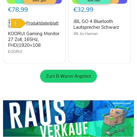
Monitor
4
27
Bluetooth
€78,99
€32,99
Zoll,
Lautsprecher
165Hz,
Schwarz
JBL GO 4 Bluetooth
FHD(1920×108
Produktdatenblatt
Lautsprecher Schwarz
KOORUI Gaming Monitor
JBL by Harman
27 Zoll, 165Hz,
FHD(1920×108
KOORUI
Zum B-Waren Angebot