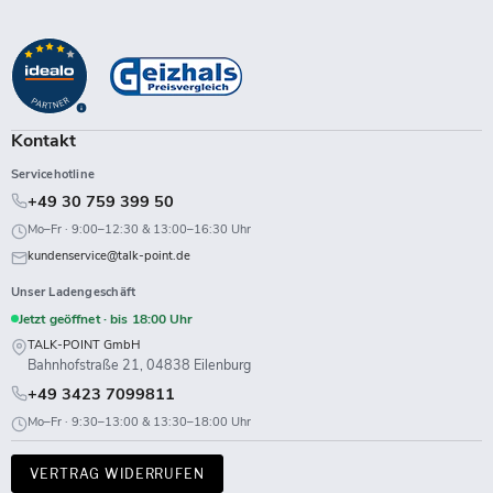
Talk-
Sie
Sie
Sie
Sie
Sie
Sie
Sie
Sie
Point
uns
uns
uns
uns
uns
uns
uns
uns
auf
auf
auf
auf
auf
auf
auf
auf
Facebook
Instagram
LinkedIn
TikTok
Twitch
X
WhatsApp
YouTube
Kontakt
Servicehotline
+49 30 759 399 50
Mo–Fr · 9:00–12:30 & 13:00–16:30 Uhr
kundenservice@talk-point.de
Unser Ladengeschäft
Jetzt geöffnet · bis 18:00 Uhr
TALK-POINT GmbH
Bahnhofstraße 21, 04838 Eilenburg
+49 3423 7099811
Mo–Fr · 9:30–13:00 & 13:30–18:00 Uhr
VERTRAG WIDERRUFEN