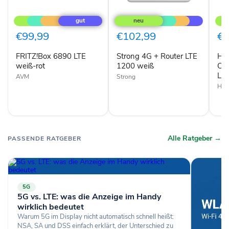
FRITZ!Box
Strong
Hua
6890
4G
Gig
LTE
+
CAT
weiß-
Router
B81
€99,99
€102,99
€1
rot
LTE
263
1200
W-
FRITZ!Box 6890 LTE
Strong 4G + Router LTE
Hu
weiß
Lan
weiß-rot
1200 weiß
Rou
CA
wei
Lan
AVM
Strong
HU
Alle Ratgeber →
PASSENDE RATGEBER
5G
5G vs. LTE: was die Anzeige im Handy
wirklich bedeutet
Warum 5G im Display nicht automatisch schnell heißt:
NSA, SA und DSS einfach erklärt, der Unterschied zu