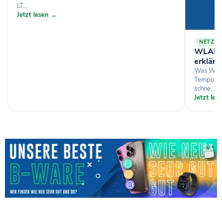
LT...
Jetzt lesen →
NETZW
WLAN-St
erklärt
Was Wi-Fi
Tempo, B
schne...
Jetzt le