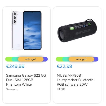
Samsung
MUSE
Galaxy
M-
S22
780BT
5G
Lautsprecher
€249,99
€22,99
Dual-
Bluetooth
SIM
RGB
Samsung Galaxy S22 5G
MUSE M-780BT
128GB
schwarz
Phantom
Dual-SIM 128GB
20W
Lautsprecher Bluetooth
White
Phantom White
RGB schwarz 20W
Samsung
MUSE