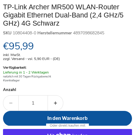
TP-Link Archer MR500 WLAN-Router
Gigabit Ethernet Dual-Band (2,4 GHz/5
GHz) 4G Schwarz
SKU
10804408-0
Herstellernummer
4897098682845
Aktueller Preis
€95,99
inkl. MwSt.
zzgl. Versand - vsl. 5,90
EUR
- (DE)
Verfügbarkeit:
Verfügbar
Lieferung in 1 - 2 Werktagen
-
natürlich mit 30 Tagen Rückgaberecht
#zentrallager
Anzahl
In den Warenkorb