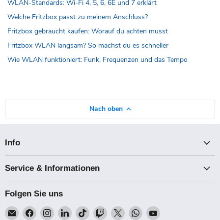
WLAN-Standards: Wi-Fi 4, 5, 6, 6E und 7 erklärt
Welche Fritzbox passt zu meinem Anschluss?
Fritzbox gebraucht kaufen: Worauf du achten musst
Fritzbox WLAN langsam? So machst du es schneller
Wie WLAN funktioniert: Funk, Frequenzen und das Tempo
Nach oben
Info
Service & Informationen
Folgen Sie uns
Email
Finden
Finden
Finden
Finden
Finden
Finden
Finden
Finden