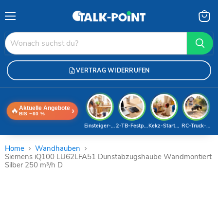
Menü
Waren
anzei
VERTRAG WIDERRUFEN
Aktuelle Angebote
🔥
›
BIS −60 %
Einsteiger-Handy
2-TB-Festplatte
Kekz-Starterset
RC-Truck-Dea
Home
Wandhauben
Siemens iQ100 LU62LFA51 Dunstabzugshaube Wandmontiert
Silber 250 m³/h D