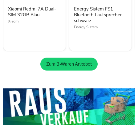
32GB
schwarz
Xiaomi Redmi 7A Dual-
Energy Sistem FS1
Blau
SIM 32GB Blau
Bluetooth Lautsprecher
schwarz
Xiaomi
Energy Sistem
Zum B-Waren Angebot