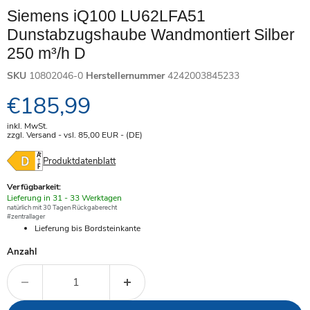
Siemens iQ100 LU62LFA51
Dunstabzugshaube Wandmontiert Silber
250 m³/h D
SKU
10802046-0
Herstellernummer
4242003845233
Aktueller Preis
€185,99
inkl. MwSt.
zzgl. Versand - vsl. 85,00
EUR
- (DE)
Produktdatenblatt
Verfügbarkeit:
Verfügbar
Lieferung in 31 - 33 Werktagen
-
natürlich mit 30 Tagen Rückgaberecht
#zentrallager
Lieferung bis Bordsteinkante
Anzahl