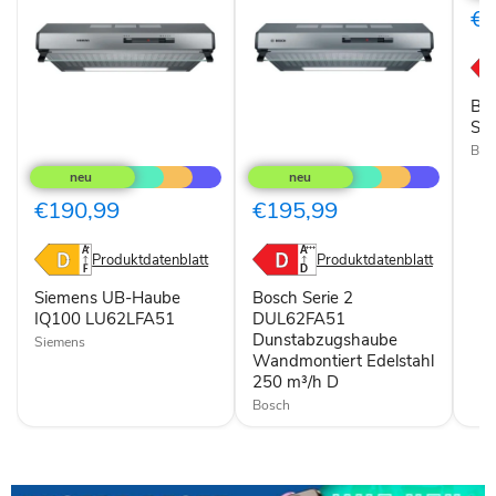
Hau
€1
Seri
DUL
Bo
Se
Siemens
Bosch
Bos
UB-
Serie
Haube
2
IQ100
DUL62FA51
€190,99
€195,99
LU62LFA51
Dunstabzugshaube
Wandmontiert
Edelstahl
Produktdatenblatt
Produktdatenblatt
250
m³/h
Siemens UB-Haube
Bosch Serie 2
D
IQ100 LU62LFA51
DUL62FA51
Dunstabzugshaube
Siemens
Wandmontiert Edelstahl
250 m³/h D
Bosch