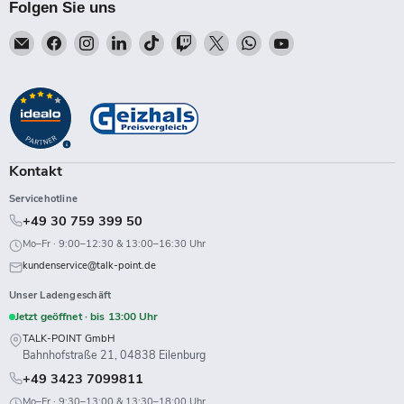
Folgen Sie uns
Email
Finden
Finden
Finden
Finden
Finden
Finden
Finden
Finden
Talk-
Sie
Sie
Sie
Sie
Sie
Sie
Sie
Sie
Point
uns
uns
uns
uns
uns
uns
uns
uns
auf
auf
auf
auf
auf
auf
auf
auf
Facebook
Instagram
LinkedIn
TikTok
Twitch
X
WhatsApp
YouTube
Kontakt
Servicehotline
+49 30 759 399 50
Mo–Fr · 9:00–12:30 & 13:00–16:30 Uhr
kundenservice@talk-point.de
Unser Ladengeschäft
Jetzt geöffnet · bis 13:00 Uhr
TALK-POINT GmbH
Bahnhofstraße 21, 04838 Eilenburg
+49 3423 7099811
Mo–Fr · 9:30–13:00 & 13:30–18:00 Uhr