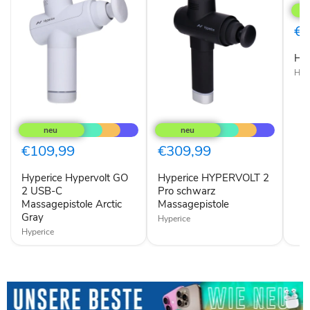
Vyp
Go
€7
Hyp
Hyp
Hyperice
Hyperice
Hypervolt
HYPERVOLT
GO
2
2
Pro
€109,99
€309,99
USB-
schwarz
C
Massagepistole
Hyperice Hypervolt GO
Hyperice HYPERVOLT 2
Massagepistole
Arctic
2 USB-C
Pro schwarz
Gray
Massagepistole Arctic
Massagepistole
Gray
Hyperice
Hyperice