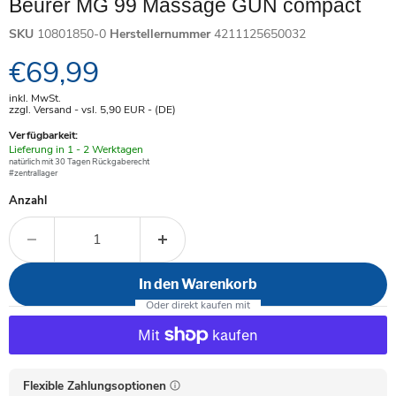
Beurer MG 99 Massage GUN compact
SKU
10801850-0
Herstellernummer
4211125650032
Aktueller Preis
€69,99
inkl. MwSt.
zzgl. Versand - vsl. 5,90
EUR
- (DE)
Verfügbarkeit:
Verfügbar
Lieferung in 1 - 2 Werktagen
-
natürlich mit 30 Tagen Rückgaberecht
#zentrallager
Anzahl
In den Warenkorb
Flexible Zahlungsoptionen