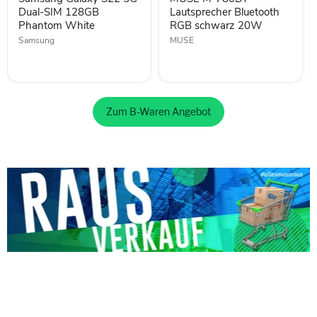
128GB
schwarz
Phantom
Dual-SIM 128GB
20W
Lautsprecher Bluetooth
White
Phantom White
RGB schwarz 20W
Samsung
MUSE
Zum B-Waren Angebot