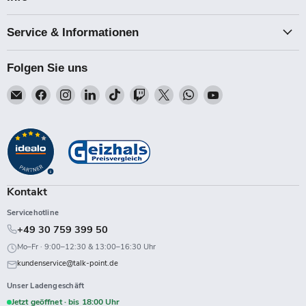
Service & Informationen
Folgen Sie uns
Email
Finden
Finden
Finden
Finden
Finden
Finden
Finden
Finden
Talk-
Sie
Sie
Sie
Sie
Sie
Sie
Sie
Sie
Point
uns
uns
uns
uns
uns
uns
uns
uns
auf
auf
auf
auf
auf
auf
auf
auf
Facebook
Instagram
LinkedIn
TikTok
Twitch
X
WhatsApp
YouTube
Kontakt
Servicehotline
+49 30 759 399 50
Mo–Fr · 9:00–12:30 & 13:00–16:30 Uhr
kundenservice@talk-point.de
Unser Ladengeschäft
Jetzt geöffnet · bis 18:00 Uhr