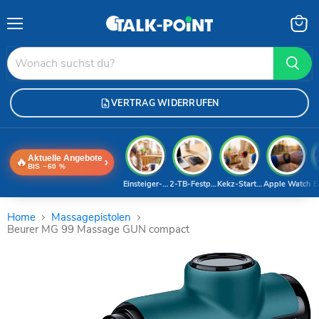
Menü
Waren
anzei
VERTRAG WIDERRUFEN
Aktuelle Angebote
🔥
›
BIS −60 %
Einsteiger-Handy
2-TB-Festplatte
Kekz-Starterset
Apple Watch
E
Home
Massagepistolen
Beurer MG 99 Massage GUN compact