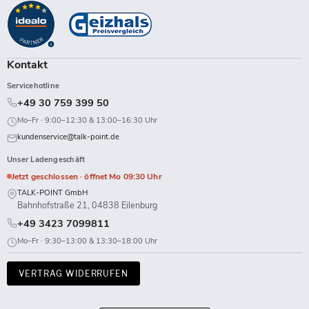
auf
auf
auf
auf
auf
auf
auf
auf
Facebook
Instagram
LinkedIn
TikTok
Twitch
X
WhatsApp
YouTube
Kontakt
Servicehotline
+49 30 759 399 50
Mo–Fr · 9:00–12:30 & 13:00–16:30 Uhr
kundenservice@talk-point.de
Unser Ladengeschäft
Jetzt geschlossen · öffnet Mo 09:30 Uhr
TALK-POINT GmbH
Bahnhofstraße 21, 04838 Eilenburg
+49 3423 7099811
Mo–Fr · 9:30–13:00 & 13:30–18:00 Uhr
VERTRAG WIDERRUFEN