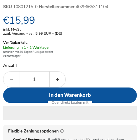
SKU
10801215-0
Herstellernummer
4029665311104
Aktueller Preis
€15,99
inkl. MwSt.
zzgl. Versand - vsl. 5,99
EUR
- (DE)
Verfügbarkeit:
Verfügbar
Lieferung in 1 - 2 Werktagen
-
natürlich mit 30 Tagen Rückgaberecht
#zentrallager
Anzahl
In den Warenkorb
Flexible Zahlungsoptionen
Kauf auf Rechnung
- Bonität vorausgesetzt
- erst erhalten, dann