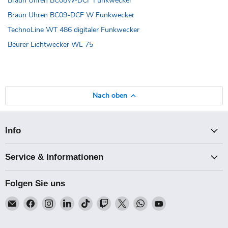
Braun Uhren BC08W-DCF Funkwecker
Braun Uhren BC09-DCF W Funkwecker
TechnoLine WT 486 digitaler Funkwecker
Beurer Lichtwecker WL 75
Nach oben
Info
Service & Informationen
Folgen Sie uns
Email
Finden
Finden
Finden
Finden
Finden
Finden
Finden
Finden
Talk-
Sie
Sie
Sie
Sie
Sie
Sie
Sie
Sie
Point
uns
uns
uns
uns
uns
uns
uns
uns