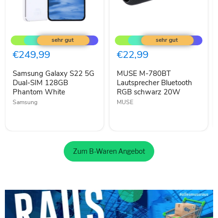
Samsung
MUSE
Galaxy
M-
S22
780BT
5G
Lautsprecher
€249,99
€22,99
Dual-
Bluetooth
SIM
RGB
Samsung Galaxy S22 5G
MUSE M-780BT
128GB
schwarz
Phantom
Dual-SIM 128GB
20W
Lautsprecher Bluetooth
White
Phantom White
RGB schwarz 20W
Samsung
MUSE
Zum B-Waren Angebot