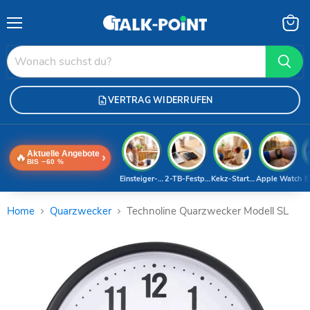
Menü
Waren
anzei
VERTRAG WIDERRUFEN
Aktuelle Angebote
🔥
›
BIS −60 %
Einsteiger-Handy
2-TB-Festplatte
Kekz-Starterset
Apple Watch
E
Home
Quarzwecker
Technoline Quarzwecker Modell SL