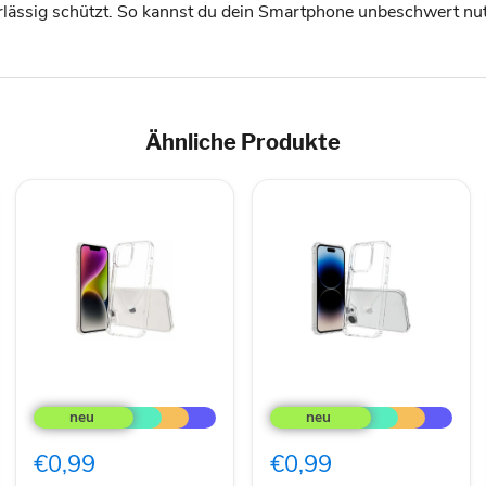
rlässig schützt. So kannst du dein Smartphone unbeschwert nu
Ähnliche Produkte
JT
JT
Berlin
Berlin
Case
Case
Pankow
Pankow
€0,99
€0,99
Clear
iPhone