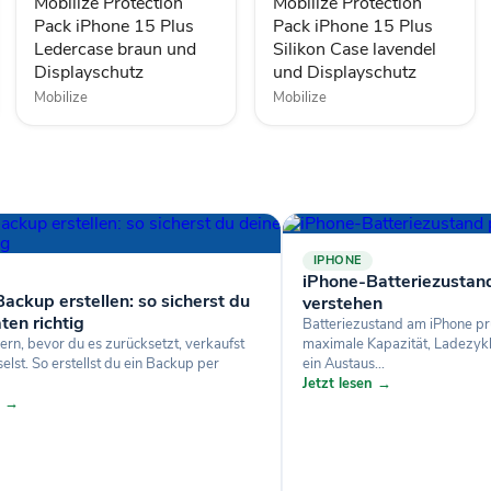
Ledercase
Silikon
Mobilize Protection
Mobilize Protection
braun
Case
Pack iPhone 15 Plus
Pack iPhone 15 Plus
und
lavendel
Ledercase braun und
Silikon Case lavendel
Displayschutz
und
Displayschutz
und Displayschutz
Displayschutz
Mobilize
Mobilize
IPHONE
iPhone-Batteriezustan
ackup erstellen: so sicherst du
verstehen
ten richtig
Batteriezustand am iPhone pr
ern, bevor du es zurücksetzt, verkaufst
maximale Kapazität, Ladezyk
lst. So erstellst du ein Backup per
ein Austaus...
Jetzt lesen →
n →