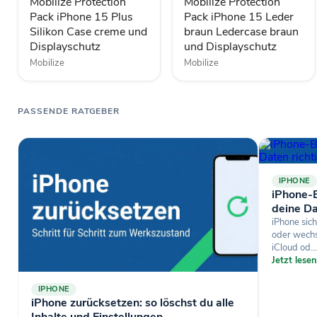
Silikon
braun
Mobilize Protection
Mobilize Protection
Case
Ledercase
Pack iPhone 15 Plus
Pack iPhone 15 Leder
creme
braun
Silikon Case creme und
braun Ledercase braun
und
und
Displayschutz
und Displayschutz
Displayschutz
Displayschutz
Mobilize
Mobilize
PASSENDE RATGEBER
IPHONE
iPhone-B
deine Da
iPhone sich
oder wechse
iCloud od...
Jetzt lese
IPHONE
iPhone zurücksetzen: so löschst du alle