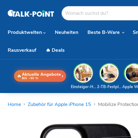
Produktwelten
Neuheiten
Beste B-Ware
S
Rausverkauf
🔥 Deals
Aktuelle Angebote
🔥
›
BIS −60 %
Einsteiger-Handy
2-TB-Festplatte
Apple W
Home
Zubehör für Apple iPhone 15
Mobilize Protecti