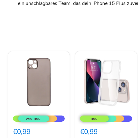
ein unschlagbares Team, das dein iPhone 15 Plus zuve
Devia
Nevox
Apple
StylShell
iPhone
Shock
15
Flex
€0,99
€0,99
Plus
iPhone