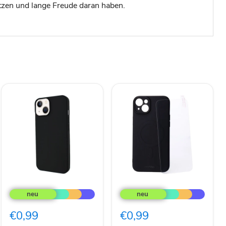
tzen und lange Freude daran haben.
JT
Mobilize
Berlin
Protection
Case
Pack
Pankow
iPhone
€0,99
€0,99
Soft
15