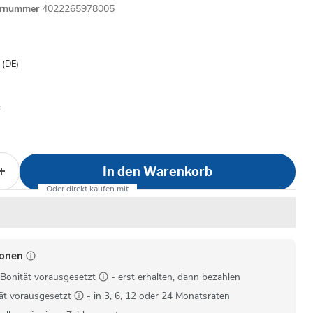
ernummer
4022265978005
is
- (DE)
In den Warenkorb
ionen
Bonität vorausgesetzt
- erst erhalten, dann bezahlen
ät vorausgesetzt
- in 3, 6, 12 oder 24 Monatsraten