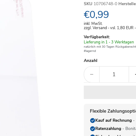
SKU
10706748-0
Herstell
Aktueller Pre
€0,99
inkl. MwSt.
zzgl. Versand - vsl. 1,80
EUR
Verfügbarkeit:
Verfügbar
Lieferung in 1 - 3 Werktagen
-
natürlich mit 30 Tagen Rückgaberecht
#lagernd
Anzahl
Flexible Zahlungsopt
Kauf auf Rechnung
- 
Ratenzahlung
- Bonit