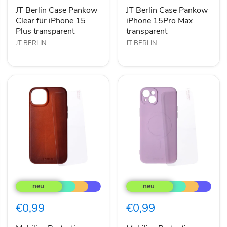
für
15Pro
iPhone
Max
JT Berlin Case Pankow
JT Berlin Case Pankow
15
transparent
Clear für iPhone 15
iPhone 15Pro Max
Plus
Plus transparent
transparent
transparent
JT BERLIN
JT BERLIN
Mobilize
Mobilize
Protection
Protection
Pack
Pack
iPhone
iPhone
€0,99
€0,99
15
15
Plus
Plus