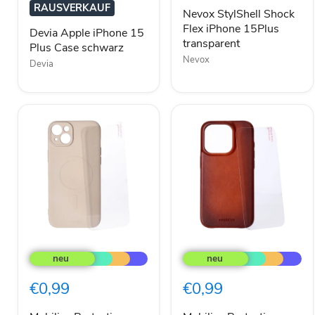
Case
15Plus
RAUSVERKAUF
schwarz
transparent
Nevox StylShell Shock
Flex iPhone 15Plus
Devia Apple iPhone 15
transparent
Plus Case schwarz
Nevox
Devia
Mobilize
Mobilize
Protection
Protection
Pack
Pack
iPhone
iPhone
€0,99
€0,99
15
15
Plus
Leder