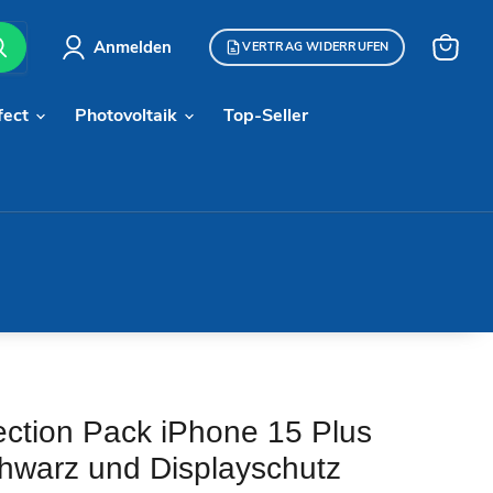
Anmelden
VERTRAG WIDERRUFEN
Warenk
anzeige
fect
Photovoltaik
Top-Seller
ection Pack iPhone 15 Plus
hwarz und Displayschutz