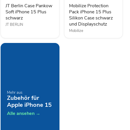
iPhone
Plus
15
Silikon
JT Berlin Case Pankow
Mobilize Protection
Plus
Case
Soft iPhone 15 Plus
Pack iPhone 15 Plus
schwarz
schwarz
schwarz
Silikon Case schwarz
und
und Displayschutz
JT BERLIN
Displayschutz
Mobilize
Mehr aus
Zubehör für
Apple iPhone 15
Alle ansehen →