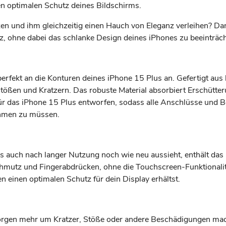
den optimalen Schutz deines Bildschirms.
n und ihm gleichzeitig einen Hauch von Eleganz verleihen? Dan
tz, ohne dabei das schlanke Design deines iPhones zu beeinträch
fekt an die Konturen deines iPhone 15 Plus an. Gefertigt aus h
Stößen und Kratzern. Das robuste Material absorbiert Erschütt
für das iPhone 15 Plus entworfen, sodass alle Anschlüsse und B
ehmen zu müssen.
s auch nach langer Nutzung noch wie neu aussieht, enthält das 
chmutz und Fingerabdrücken, ohne die Touchscreen-Funktionalitä
 einen optimalen Schutz für dein Display erhältst.
Sorgen mehr um Kratzer, Stöße oder andere Beschädigungen mach