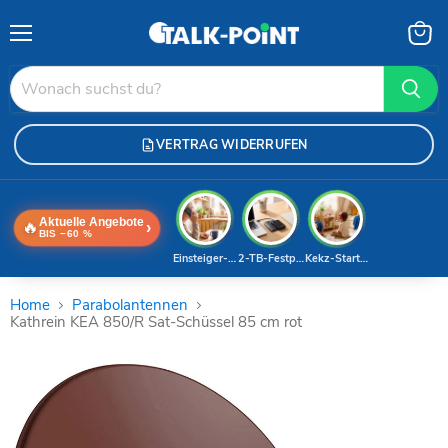
Menü
Waren
anzei
VERTRAG WIDERRUFEN
Aktuelle Angebote
🔥
›
BIS −60 %
Einsteiger-Handy
2-TB-Festplatte
Kekz-Starterset
Home
Parabolantennen
Kathrein KEA 850/R Sat-Schüssel 85 cm rot