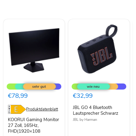
KOORUI
JBL
Gaming
GO
Monitor
4
27
Bluetooth
€78,99
€32,99
Zoll,
Lautsprecher
165Hz,
Schwarz
JBL GO 4 Bluetooth
FHD(1920×108
Produktdatenblatt
Lautsprecher Schwarz
KOORUI Gaming Monitor
JBL by Harman
27 Zoll, 165Hz,
FHD(1920×108