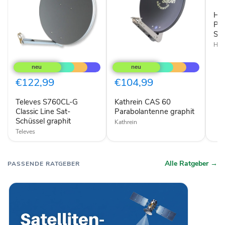
Sat-
Sch
Hu
zieg
Pro
Sch
Hu
Televes
Kathrein
S760CL-
CAS
G
60
Classic
Parabolantenne
€122,99
€104,99
Line
graphit
Sat-
Televes S760CL-G
Kathrein CAS 60
Schüssel
graphit
Classic Line Sat-
Parabolantenne graphit
Schüssel graphit
Kathrein
Televes
Alle Ratgeber →
PASSENDE RATGEBER