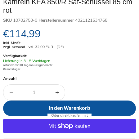
Kathrein KEA 850/R Sat-Schüssel 85 cm
rot
SKU
10702753-0
Herstellernummer
4021121534768
Aktueller Preis
€114,99
inkl. MwSt.
zzgl. Versand - vsl. 32,00
EUR
- (DE)
Verfügbarkeit:
Verfügbar
Lieferung in 3 - 5 Werktagen
-
natürlich mit 30 Tagen Rückgaberecht
#zentrallager
Anzahl
In den Warenkorb