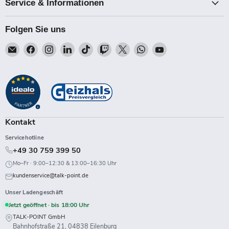
Service & Informationen
Folgen Sie uns
Email
Finden
Finden
Finden
Finden
Finden
Finden
Finden
Finden
Talk-
Sie
Sie
Sie
Sie
Sie
Sie
Sie
Sie
Point
uns
uns
uns
uns
uns
uns
uns
uns
auf
auf
auf
auf
auf
auf
auf
auf
Facebook
Instagram
LinkedIn
TikTok
Twitch
X
WhatsApp
YouTube
Kontakt
Servicehotline
+49 30 759 399 50
Mo–Fr · 9:00–12:30 & 13:00–16:30 Uhr
kundenservice@talk-point.de
Unser Ladengeschäft
Jetzt geöffnet · bis 18:00 Uhr
TALK-POINT GmbH
Bahnhofstraße 21, 04838 Eilenburg