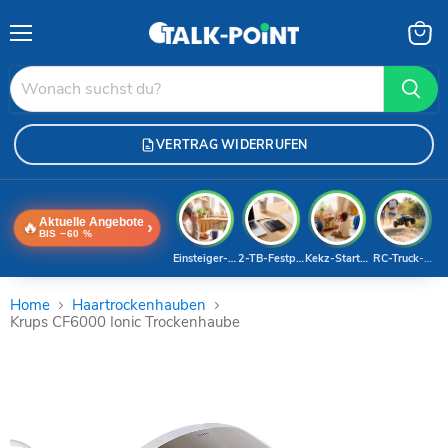
Menü
Waren
anzei
VERTRAG WIDERRUFEN
Aktuelle Angebote
🔥
›
BIS −60 %
Einsteiger-Handy
2-TB-Festplatte
Kekz-Starterset
RC-Truck-Dea
Home
Haartrockenhauben
Krups CF6000 Ionic Trockenhaube