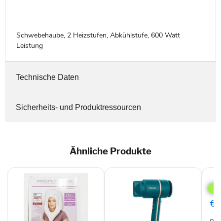
Schwebehaube, 2 Heizstufen, Abkühlstufe, 600 Watt
Leistung
Technische Daten
Sicherheits- und Produktressourcen
Ähnliche Produkte
Row
CV
603
Haar
€4
sch