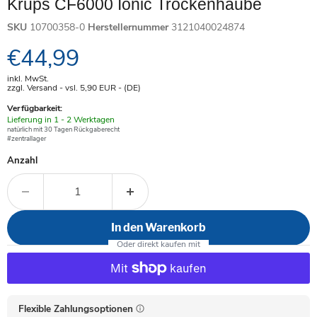
Krups CF6000 Ionic Trockenhaube
SKU
10700358-0
Herstellernummer
3121040024874
Aktueller Preis
€44,99
inkl. MwSt.
zzgl. Versand - vsl. 5,90
EUR
- (DE)
Verfügbarkeit:
Verfügbar
Lieferung in 1 - 2 Werktagen
-
natürlich mit 30 Tagen Rückgaberecht
#zentrallager
Anzahl
In den Warenkorb
Flexible Zahlungsoptionen