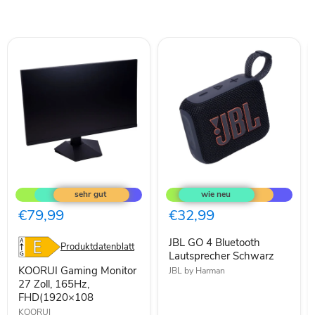
KOORUI
JBL
Gaming
GO
Monitor
4
27
Bluetooth
€79,99
€32,99
Zoll,
Lautsprecher
165Hz,
Schwarz
JBL GO 4 Bluetooth
FHD(1920×108
Produktdatenblatt
Lautsprecher Schwarz
KOORUI Gaming Monitor
JBL by Harman
27 Zoll, 165Hz,
FHD(1920×108
KOORUI