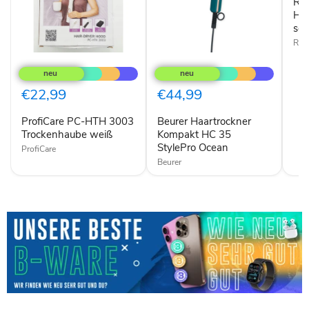
Ro
Haa
sch
Row
ProfiCare
Beurer
PC-
Haartrockner
HTH
Kompakt
3003
HC
€22,99
€44,99
Trockenhaube
35
weiß
StylePro
ProfiCare PC-HTH 3003
Beurer Haartrockner
Ocean
Trockenhaube weiß
Kompakt HC 35
StylePro Ocean
ProfiCare
Beurer