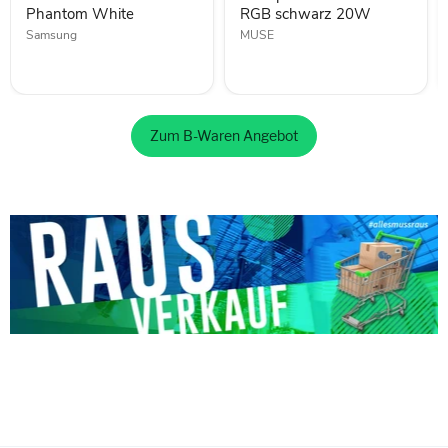
White
Phantom White
RGB schwarz 20W
Samsung
MUSE
Zum B-Waren Angebot