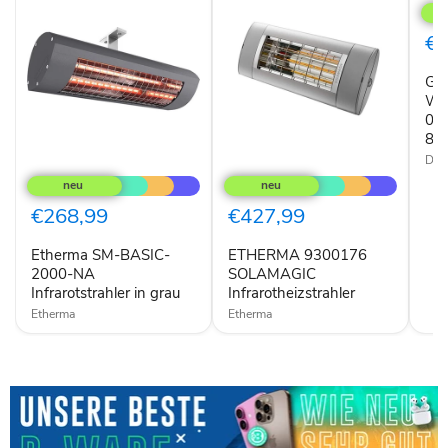
Dim
Wick
0,6
€9
3
Scha
Gle
BY
802
Wic
S
0,6
80
Dim
Etherma
ETHERMA
SM-
9300176
BASIC-
SOLAMAGIC
2000-
Infrarotheizstrahler
€268,99
€427,99
NA
Infrarotstrahler
Etherma SM-BASIC-
ETHERMA 9300176
in
grau
2000-NA
SOLAMAGIC
Infrarotstrahler in grau
Infrarotheizstrahler
Etherma
Etherma