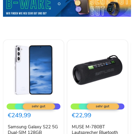
Samsung
MUSE
Galaxy
M-
S22
780BT
5G
Lautsprecher
€249,99
€22,99
Dual-
Bluetooth
SIM
RGB
Samsung Galaxy S22 5G
MUSE M-780BT
128GB
schwarz
Phantom
Dual-SIM 128GB
20W
Lautsprecher Bluetooth