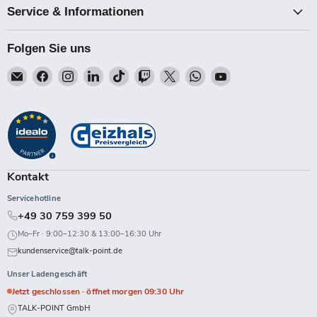
Service & Informationen
Folgen Sie uns
Email
Finden
Finden
Finden
Finden
Finden
Finden
Finden
Finden
Talk-
Sie
Sie
Sie
Sie
Sie
Sie
Sie
Sie
Point
uns
uns
uns
uns
uns
uns
uns
uns
auf
auf
auf
auf
auf
auf
auf
auf
Facebook
Instagram
LinkedIn
TikTok
Twitch
X
WhatsApp
YouTube
Kontakt
Servicehotline
+49 30 759 399 50
Mo–Fr · 9:00–12:30 & 13:00–16:30 Uhr
kundenservice@talk-point.de
Unser Ladengeschäft
Jetzt geschlossen · öffnet morgen 09:30 Uhr
TALK-POINT GmbH