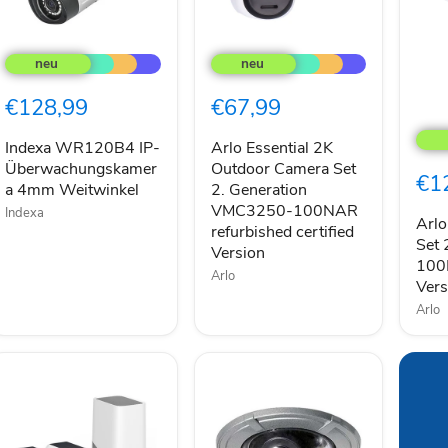
Indexa
Arlo
WR120B4
Essential
IP-
2K
Überwachungskamera
Outdoor
€128,99
€67,99
4mm
Camera
Arlo
Weitwinkel
Set
Esse
2.
Indexa WR120B4 IP-
Arlo Essential 2K
Out
Generation
Cam
Überwachungskamer
Outdoor Camera Set
€1
VMC3250-
Set
a 4mm Weitwinkel
2. Generation
100NAR
2.
VMC3250-100NAR
Indexa
refurbished
Gene
Arlo
refurbished certified
certified
VMC
Set
Version
Version
100
100N
refu
Arlo
Vers
certi
Arlo
Vers