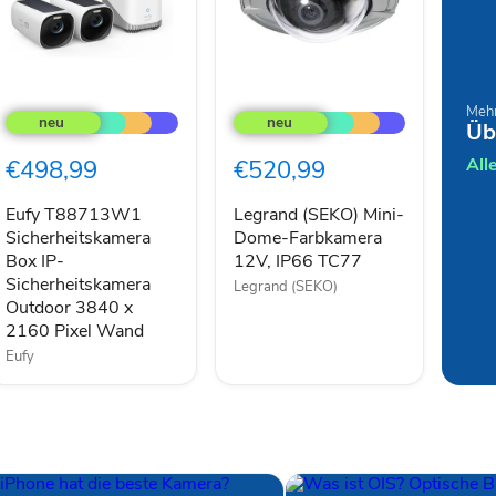
Eufy
Legrand
T88713W1
(SEKO)
Mehr
Üb
Sicherheitskamera
Mini-
Box
Dome-
All
€498,99
€520,99
IP-
Farbkamera
Sicherheitskamera
12V,
Outdoor
IP66
Eufy T88713W1
Legrand (SEKO) Mini-
3840
TC77
Sicherheitskamera
Dome-Farbkamera
x
Box IP-
12V, IP66 TC77
2160
Sicherheitskamera
Legrand (SEKO)
Pixel
Outdoor 3840 x
Wand
2160 Pixel Wand
Eufy