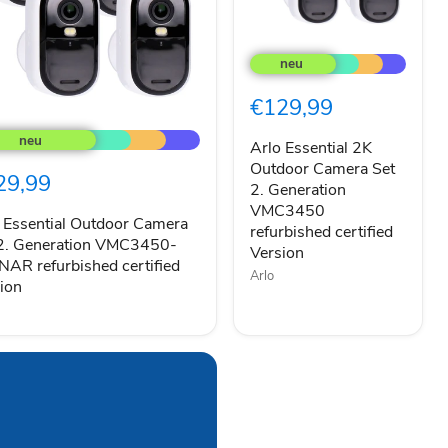
Arlo
Essential
2K
Outdoor
€129,99
Camera
Set
ntial
2.
Arlo Essential 2K
door
Generation
era
Outdoor Camera Set
29,99
VMC3450
2. Generation
refurbished
VMC3450
certified
ration
 Essential Outdoor Camera
refurbished certified
Version
3450-
 2. Generation VMC3450-
Version
NAR
AR refurbished certified
rbished
Arlo
ion
fied
ion