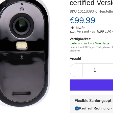
certified Vers
SKU
10118393-0
Herstell
Aktueller Pre
€99,99
inkl. MwSt.
zzgl. Versand - vsl. 5,99
EUR
Verfügbarkeit:
Verfügbar
Lieferung in 1 - 2 Werktagen
-
natürlich mit 30 Tagen Rückgaberecht
#lagernd
Anzahl
Flexible Zahlungsopt
Kauf auf Rechnung
- 