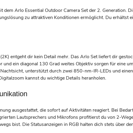
it dem Arlo Essential Outdoor Camera Set der 2. Generation. Die
ngslösung zu attraktiven Konditionen ermöglicht. Du erhältst e
2K) entgeht dir kein Detail mehr. Das Arlo Set liefert dir ge
 und ein diagonal 130 Grad weites Objektiv sorgen für eine u
rb-Nachtsicht, unterstützt durch zwei 850-nm-IR-LEDs und einen
 Digitalzoom kannst du wichtige Details heranholen.
unikation
ung ausgestattet, die sofort auf Aktivitäten reagiert. Bei Bedar
ierten Lautsprechers und Mikrofons profitierst du von 2-Wege
egs bist. Die Statusanzeigen in RGB halten dich stets über de