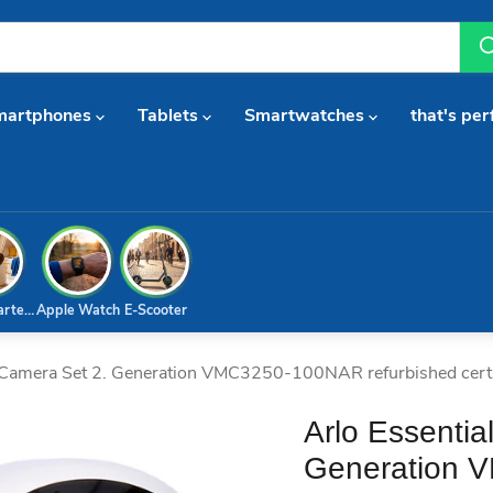
martphones
Tablets
Smartwatches
that's per
arterset
Apple Watch
E-Scooter
r Camera Set 2. Generation VMC3250-100NAR refurbished certi
Arlo Essentia
Generation 