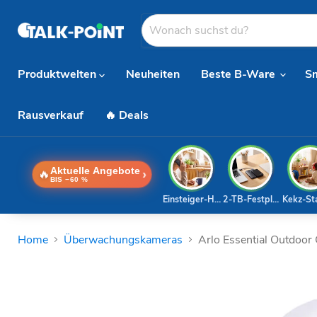
Produktwelten
Neuheiten
Beste B-Ware
S
Rausverkauf
🔥 Deals
Aktuelle Angebote
🔥
›
BIS −60 %
Einsteiger-Handy
2-TB-Festplatte
Kekz-St
Home
Überwachungskameras
Arlo Essential Outdoo