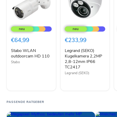
Stabo
Legrand
WLAN
(SEKO)
outdoorcam
Kugelkamera
HD
2,2MP
€64,99
€233,99
110
2,8-
12mm
IP66
Stabo WLAN
Legrand (SEKO)
TC2417
outdoorcam HD 110
Kugelkamera 2,2MP
2,8-12mm IP66
Stabo
TC2417
Legrand (SEKO)
PASSENDE RATGEBER