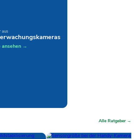
 aus
erwachungskameras
e ansehen →
Alle Ratgeber →