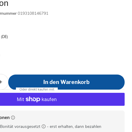
ion
ernummer
0193108146791
is
- (DE)
In den Warenkorb
ionen
Bonität vorausgesetzt
- erst erhalten, dann bezahlen