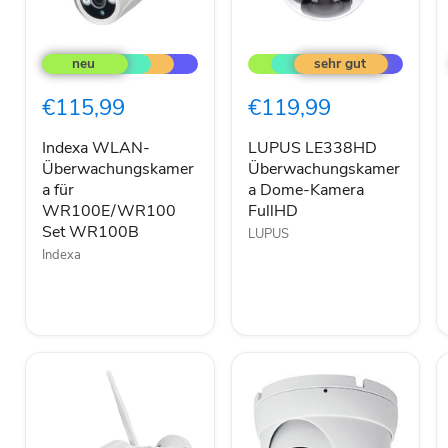
Indexa
LUPUS
WLAN-
LE338HD
Überwachungskamera
Überwachungskamera
für
Dome-
€115,99
€119,99
WR100E/WR100
Kamera
Set
FullHD
WR100B
Indexa WLAN-
LUPUS LE338HD
Überwachungskamer
Überwachungskamer
a für
a Dome-Kamera
WR100E/WR100
FullHD
Set WR100B
LUPUS
Indexa