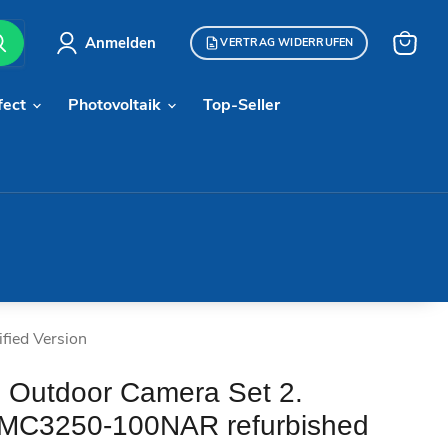
Anmelden
VERTRAG WIDERRUFEN
Warenk
anzeige
fect
Photovoltaik
Top-Seller
fied Version
l Outdoor Camera Set 2.
VMC3250-100NAR refurbished