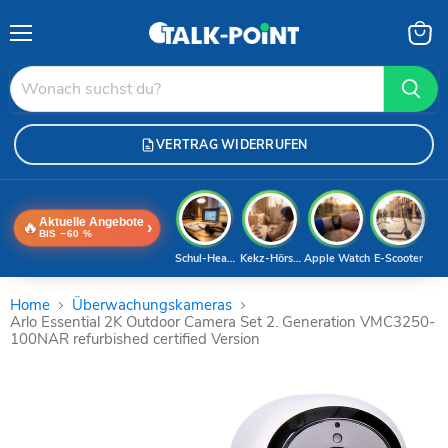
Menü
Waren
anzei
VERTRAG WIDERRUFEN
Aktuelle Angebote
🔥
›
BIS −60 %
Schul-Headset
Kekz-Hörspiele
Apple Watch
E-Scooter
Home
Überwachungskameras
Arlo Essential 2K Outdoor Camera Set 2. Generation VMC3250-
100NAR refurbished certified Version