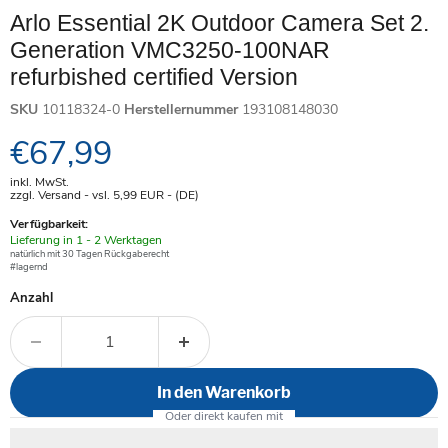
Arlo Essential 2K Outdoor Camera Set 2.
Generation VMC3250-100NAR
refurbished certified Version
SKU
10118324-0
Herstellernummer
193108148030
Aktueller Preis
€67,99
inkl. MwSt.
zzgl. Versand - vsl. 5,99
EUR
- (DE)
Verfügbarkeit:
Verfügbar
Lieferung in 1 - 2 Werktagen
-
natürlich mit 30 Tagen Rückgaberecht
#lagernd
Anzahl
In den Warenkorb