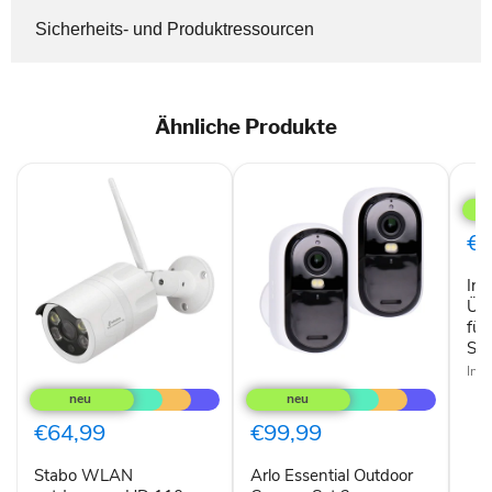
Sicherheits- und Produktressourcen
Ähnliche Produkte
Inde
WL
Übe
für
€1
WR1
Set
In
WR
Üb
fü
Se
Ind
Stabo
Arlo
WLAN
Essential
outdoorcam
Outdoor
HD
Camera
€64,99
€99,99
110
Set
2.
Stabo WLAN
Arlo Essential Outdoor
Generation