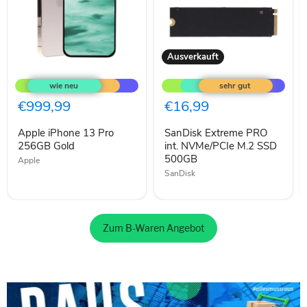
Ausverkauft
Apple
SanDisk
iPhone
Extreme
13
PRO
Pro
int.
€999,99
€16,99
256GB
NVMe/PCIe
Gold
M.2
Apple iPhone 13 Pro
SanDisk Extreme PRO
SSD
256GB Gold
500GB
int. NVMe/PCIe M.2 SSD
500GB
Apple
SanDisk
Zum B-Waren Angebot