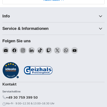
Info
Service & Informationen
Folgen Sie uns
Email
Finden
Finden
Finden
Finden
Finden
Finden
Finden
Finden
Talk-
Sie
Sie
Sie
Sie
Sie
Sie
Sie
Sie
Point
uns
uns
uns
uns
uns
uns
uns
uns
auf
auf
auf
auf
auf
auf
auf
auf
Facebook
Instagram
LinkedIn
TikTok
Twitch
X
WhatsApp
YouTube
Kontakt
Servicehotline
+49 30 759 399 50
Mo–Fr · 9:00–12:30 & 13:00–16:30 Uhr