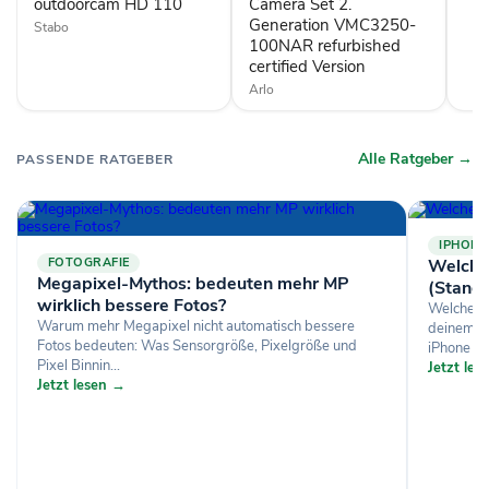
outdoorcam HD 110
VMC3250-
Camera Set 2.
100NAR
Generation VMC3250-
Stabo
refurbished
100NAR refurbished
certified
certified Version
Version
Arlo
Alle Ratgeber →
PASSENDE RATGEBER
IPHONE
FOTOGRAFIE
Welche
Megapixel-Mythos: bedeuten mehr MP
(Stand
wirklich bessere Fotos?
Welches i
Warum mehr Megapixel nicht automatisch bessere
deinem A
Fotos bedeuten: Was Sensorgröße, Pixelgröße und
iPhone 11 
Pixel Binnin...
Jetzt le
Jetzt lesen →