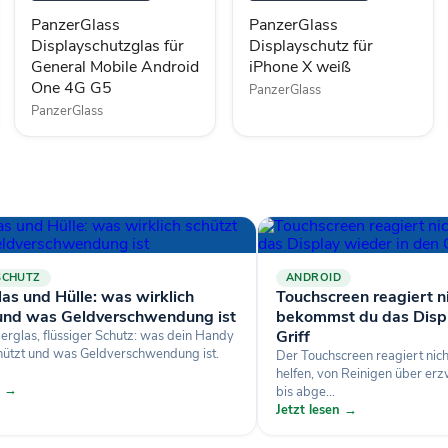
4G
PanzerGlass
PanzerGlass
G5
Displayschutzglas für
Displayschutz für
General Mobile Android
iPhone X weiß
One 4G G5
PanzerGlass
PanzerGlass
SCHUTZ
ANDROID
as und Hülle: was wirklich
Touchscreen reagiert ni
 und was Geldverschwendung ist
bekommst du das Displ
Griff
zerglas, flüssiger Schutz: was dein Handy
chützt und was Geldverschwendung ist.
Der Touchscreen reagiert nich
helfen, von Reinigen über e
n →
bis abge...
Jetzt lesen →