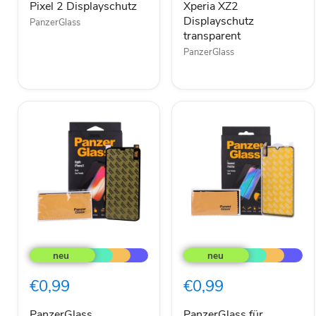
Pixel 2 Displayschutz
Xperia XZ2
Displayschutz
PanzerGlass
transparent
PanzerGlass
PanzerGlass
PanzerGlass
Displayschutz
für
aus
Huawei
Glas
P30
€0,99
€0,99
für
Lite
iPhone
Displayschutz
X
schwarz
PanzerGlass
PanzerGlass für