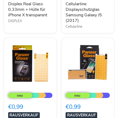
iPhone
Displex Real Glass
Cellularline
X
0,33mm + Hülle für
Displayschutzglas
transparent
iPhone X transparent
Samsung Galaxy J5
(2017)
DISPLEX
Cellularline
PanzerGlass
PanzerGlass
Displayschutzglas
Displayschutz
für
für
General
iPhone
€0,99
€0,99
Mobile
X
Android
weiß
RAUSVERKAUF
RAUSVERKAUF
One