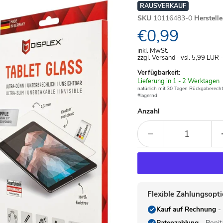
RAUSVERKAUF
SKU
10116483-0
Herstell
Aktueller Pre
€0,99
inkl. MwSt.
zzgl. Versand - vsl. 5,99
EUR
Verfügbarkeit:
Verfügbar
Lieferung in 1 - 2 Werktagen
-
natürlich mit 30 Tagen Rückgaberecht
#lagernd
Anzahl
Flexible Zahlungsopt
Kauf auf Rechnung
- 
Ratenzahlung
- Bonit