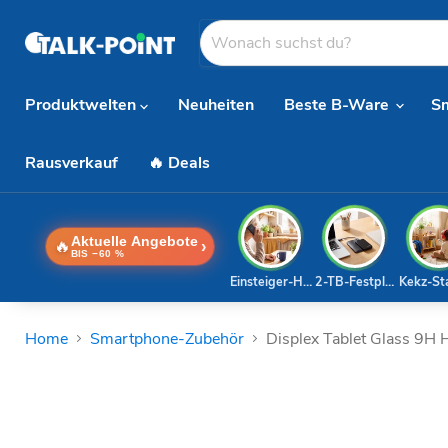
Produktwelten
Neuheiten
Beste B-Ware
S
Rausverkauf
🔥 Deals
Aktuelle Angebote
🔥
›
BIS −60 %
Einsteiger-Handy
2-TB-Festplatte
Kekz-St
Home
Smartphone-Zubehör
Displex Tablet Glass 9H H