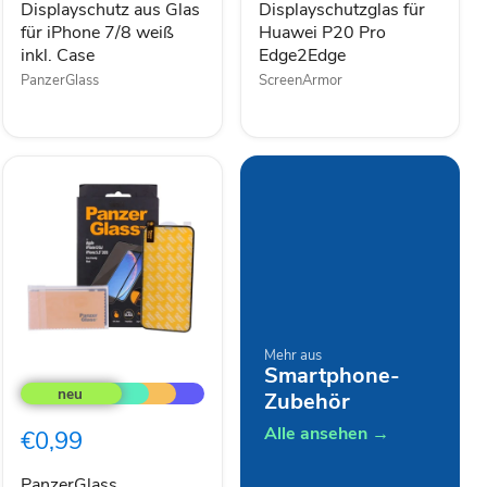
weiß
Displayschutz aus Glas
Displayschutzglas für
inkl.
für iPhone 7/8 weiß
Huawei P20 Pro
Case
inkl. Case
Edge2Edge
PanzerGlass
ScreenArmor
Mehr aus
PanzerGlass
Smartphone-
Displayschutz
Zubehör
für
iPhone
Alle ansehen →
€0,99
X
schwarz
Edge
PanzerGlass