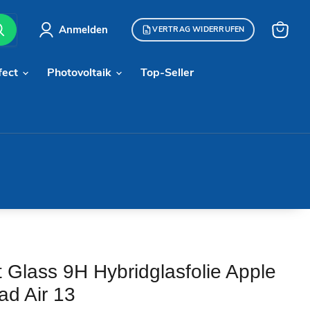
Anmelden
VERTRAG WIDERRUFEN
Warenk
anzeige
fect
Photovoltaik
Top-Seller
t Glass 9H Hybridglasfolie Apple
ad Air 13