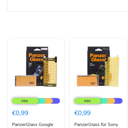
PanzerGlass
PanzerGlass
Google
für
Pixel
Sony
2
Xperia
€0,99
€0,99
Displayschutz
XZ2
Displayschutz
transparent
PanzerGlass Google
PanzerGlass für Sony