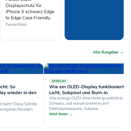
to
Displayschutz für
Edge
iPhone X schwarz Edge
Case
to Edge Case Friendly
Friendly
PanzerGlass
Alle Ratgeber →
DISPLAY
cht: So
Wie ein OLED-Display funktioniert:
ay wieder in den
Licht, Subpixel und Burn-in
Wie erzeugt OLED ohne Hintergrundlicht echtes
Schwarz, und warum brennt es ein?
t mehr? Diese Schritte
Elektrolumineszenz, Subpixe...
rzwungenen Neustart
Jetzt lesen →