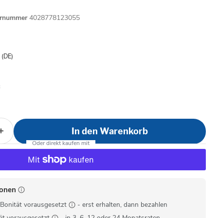
ernummer
4028778123055
is
- (DE)
In den Warenkorb
ionen
Bonität vorausgesetzt
- erst erhalten, dann bezahlen
ät vorausgesetzt
- in 3, 6, 12 oder 24 Monatsraten