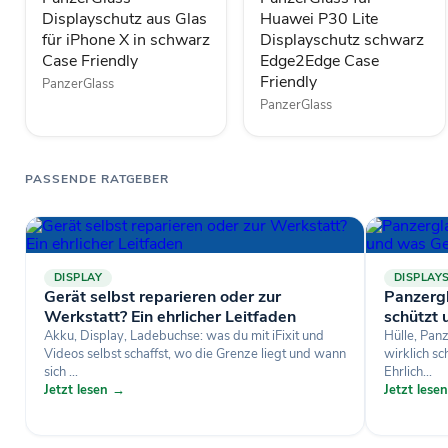
in
Edge2Edge
Displayschutz aus Glas
Huawei P30 Lite
schwarz
Case
für iPhone X in schwarz
Displayschutz schwarz
Case
Friendly
Case Friendly
Edge2Edge Case
Friendly
Friendly
PanzerGlass
PanzerGlass
PASSENDE RATGEBER
DISPLAY
DISPLAY
Gerät selbst reparieren oder zur
Panzergl
Werkstatt? Ein ehrlicher Leitfaden
schützt
Akku, Display, Ladebuchse: was du mit iFixit und
Hülle, Pan
Videos selbst schaffst, wo die Grenze liegt und wann
wirklich s
sich ...
Ehrlich...
Jetzt lesen →
Jetzt lese