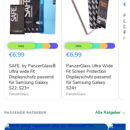
Wid
€6
Fit
Disp
Pan
für
App
Ult
iPh
Dis
16
iPh
Pro
Pan
SAFE.
PanzerGlass
by
Ultra
PanzerGlass®
Wide
Ultra
Fit
€6,99
€6,99
wide
Screen
Fit
Protection
SAFE. by PanzerGlass®
PanzerGlass Ultra Wide
Displayschutz
Displayschutz
passend
Ultra wide Fit
passend
Fit Screen Protection
für
für
Displayschutz passend
Displayschutz passend
Samsung
Samsung
für Samsung Galaxy
für Samsung Galaxy
Galaxy
Galaxy
S22, S23+
S24+
S22,
S24+
S23+
PanzerGlass
PanzerGlass
Alle Ratgeber →
PASSENDE RATGEBER