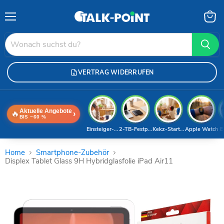
Menü
Waren
anzei
VERTRAG WIDERRUFEN
Aktuelle Angebote
🔥
›
BIS −60 %
Einsteiger-Handy
2-TB-Festplatte
Kekz-Starterset
Apple Watch
E
Home
Smartphone-Zubehör
Displex Tablet Glass 9H Hybridglasfolie iPad Air11