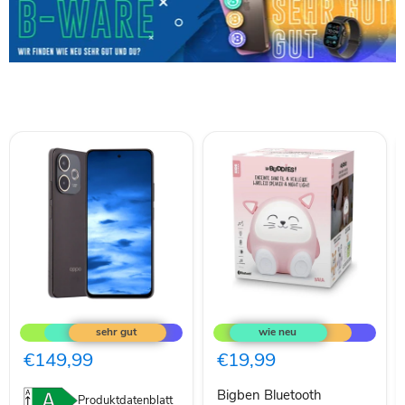
OPPO
Bigben
A5
Bluetooth
Pro
portabler
5G
Lautsprecher
€149,99
€19,99
Dual-
"MIA"
SIM
Bigben Bluetooth
256GB
Produktdatenblatt