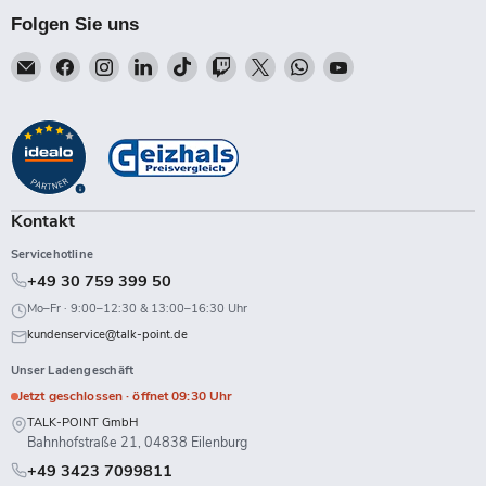
Folgen Sie uns
Email
Finden
Finden
Finden
Finden
Finden
Finden
Finden
Finden
Talk-
Sie
Sie
Sie
Sie
Sie
Sie
Sie
Sie
Point
uns
uns
uns
uns
uns
uns
uns
uns
auf
auf
auf
auf
auf
auf
auf
auf
Facebook
Instagram
LinkedIn
TikTok
Twitch
X
WhatsApp
YouTube
Kontakt
Servicehotline
+49 30 759 399 50
Mo–Fr · 9:00–12:30 & 13:00–16:30 Uhr
kundenservice@talk-point.de
Unser Ladengeschäft
Jetzt geschlossen · öffnet 09:30 Uhr
TALK-POINT GmbH
Bahnhofstraße 21, 04838 Eilenburg
+49 3423 7099811