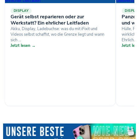
DISPLAY
DISPLA
Gerät selbst reparieren oder zur
Panzerg
Werkstatt? Ein ehrlicher Leitfaden
und wa
Akku, Display, Ladebuchse: was du mit iFixit und
Hülle, Pa
Videos selbst schaffst, wo die Grenze liegt und wann
wirklich 
sich ...
Ehrlich...
Jetzt lesen →
Jetzt le