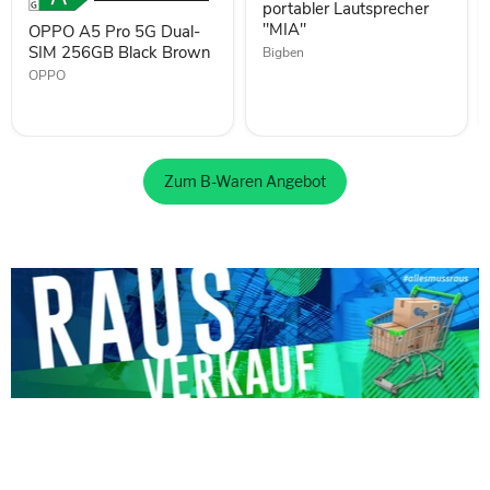
Black
portabler Lautsprecher
Brown
"MIA"
OPPO A5 Pro 5G Dual-
SIM 256GB Black Brown
Bigben
OPPO
Zum B-Waren Angebot