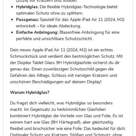
(2024) vor Kratzern und Stößen.
Hybridglas:
Die flexible Hybridglas-Technologie bietet
optimalen Schutz ohne zu splittern.
Passgenau:
Speziell für das Apple iPad Air 11 (2024, M2)
entwickelt – für ideale Abdeckung.
Einfache Anbringung:
Blasenfreie Anbringung für eine
perfekte und unsichtbare Schutzschicht.
Dein neues Apple iPad Air 11 (2024, M2) ist ein echtes
Schmuckstück und verdient den bestmöglichen Schutz. Mit
der Displex Tablet Glass 9H Hybridglasfolie sicherst du dir
genau das: Einen zuverlässigen Schutzschild gegen die
Gefahren des Alltags. Schluss mit nervigen Kratzern und
unschönen Beschädigungen auf deinem Display!
Warum Hybridglas?
Du fragst dich vielleicht, was Hybridglas so besonders
macht. Im Gegensatz zu herkömmlichen Glasfolien
kombiniert Hybridglas die Vorteile von Glas und Folie. Es ist
extrem hart wie Glas (9H Härtegrad!), aber gleichzeitig
flexibel und bruchsicher wie eine Folie. Das bedeutet für dich:
Optimaler Schutz vor Kratzern, Stößen und Schmutz, ohne