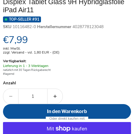
Displex Tablet Glass 9H Hybridglasfolie
iPad Air11
TOP-SELLER #91
SKU
10116482-0
Herstellernummer
4028778123048
Aktueller Preis
€7,99
inkl. MwSt.
zzgl. Versand - vsl. 1,80
EUR
- (DE)
Verfügbarkeit:
Verfügbar
Lieferung in 1 - 3 Werktagen
-
natürlich mit 30 Tagen Rückgaberecht
#lagernd
Anzahl
In den Warenkorb