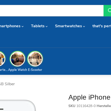
martphones
Tablets
Smartwatches
that's per
arterset
Apple Watch
E-Scooter
B Silber
Apple iPhone
SKU
10116428-0
Herstell