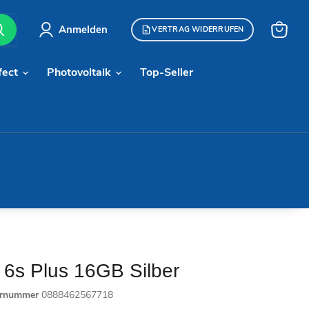
Anmelden
VERTRAG WIDERRUFEN
Warenk
anzeige
fect
Photovoltaik
Top-Seller
 6s Plus 16GB Silber
ernummer
0888462567718