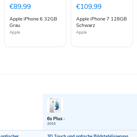
32GB
128GB
€89,99
€109,99
Grau
Schwarz
Apple iPhone 6 32GB
Apple iPhone 7 128GB
Grau
Schwarz
Apple
Apple
6s Plus
›
2015
 optischer
3D Touch und optische Bildstabilisierung