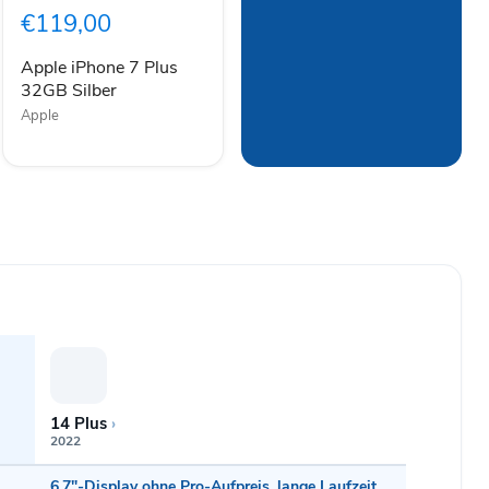
Plus
€119,00
32GB
Silber
Apple iPhone 7 Plus
32GB Silber
Apple
14 Plus
›
2022
6,7"-Display ohne Pro-Aufpreis, lange Laufzeit