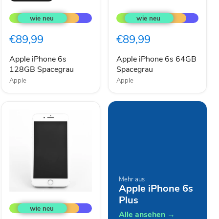
Apple
Apple
iPhone
iPhone
6s
6s
128GB
64GB
€89,99
€89,99
Spacegrau
Spacegrau
Apple iPhone 6s
Apple iPhone 6s 64GB
128GB Spacegrau
Spacegrau
Apple
Apple
Mehr aus
Apple iPhone 6s
Apple
Plus
iPhone
7
Alle ansehen →