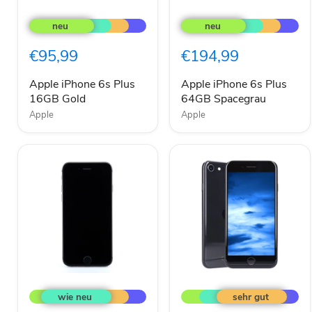
Apple
Apple
iPhone
iPhone
6s
6s
Plus
Plus
€95,99
€194,99
16GB
64GB
Gold
Spacegrau
Apple iPhone 6s Plus
Apple iPhone 6s Plus
16GB Gold
64GB Spacegrau
Apple
Apple
Apple
Apple
iPhone
iPhone
6
SE