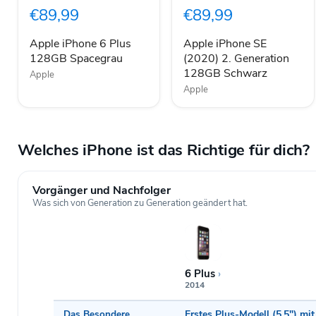
Plus
(2020)
€89,99
€89,99
128GB
2.
Spacegrau
Generation
128GB
Apple iPhone 6 Plus
Apple iPhone SE
Schwarz
128GB Spacegrau
(2020) 2. Generation
128GB Schwarz
Apple
Apple
Welches iPhone ist das Richtige für dich?
Vorgänger und Nachfolger
Was sich von Generation zu Generation geändert hat.
6 Plus
›
2014
Das Besondere
Erstes Plus-Modell (5,5") mit