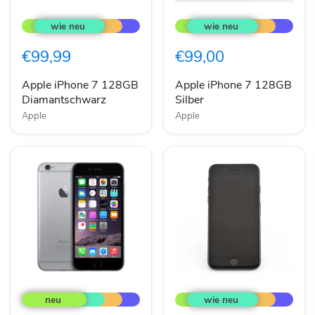
Apple
Apple
iPhone
iPhone
7
7
128GB
128GB
€99,99
€99,00
Diamantschwarz
Silber
Apple iPhone 7 128GB
Apple iPhone 7 128GB
Diamantschwarz
Silber
Apple
Apple
Apple
Apple
iPhone
iPhone
6
7