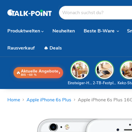
Produktwelten
Neuheiten
Beste B-Ware
S
Rausverkauf
🔥 Deals
Aktuelle Angebote
🔥
›
BIS −60 %
Einsteiger-Handy
2-TB-Festplatte
Kekz-St
Home
Apple iPhone 6s Plus
Apple iPhone 6s Plus 16G