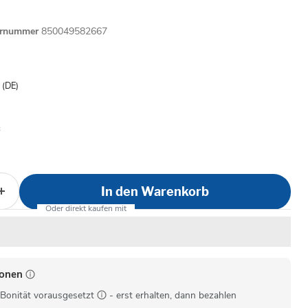
ernummer
850049582667
is
- (DE)
In den Warenkorb
ionen
Bonität vorausgesetzt
- erst erhalten, dann bezahlen