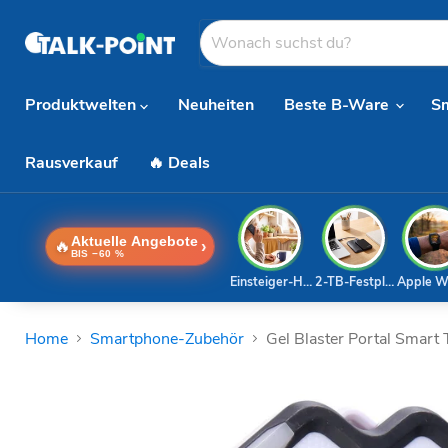
Produktwelten
Neuheiten
Beste B-Ware
S
Rausverkauf
🔥 Deals
Aktuelle Angebote
🔥
›
BIS −60 %
Einsteiger-Handy
2-TB-Festplatte
Apple W
Home
Smartphone-Zubehör
Gel Blaster Portal Smart