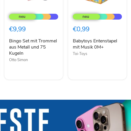
Bingo
Babytoys
Set
Entenstapel
mit
mit
Trommel
Musik
€9,99
€0,99
aus
0M+
Metall
und
Bingo Set mit Trommel
Babytoys Entenstapel
75
aus Metall und 75
mit Musik 0M+
Kugeln
Kugeln
Toi-Toys
Otto Simon