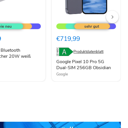
Google
Pixel
h
10
cher
Pro
9
€719,99
5G
Dual-
SIM
 Bluetooth
Produktdatenblatt
256GB
echer 20W weiß
Obsidian
Google Pixel 10 Pro 5G
Dual-SIM 256GB Obsidian
Google