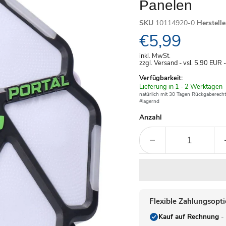
Panelen
SKU
10114920-0
Herstell
Aktueller Pre
€5,99
inkl. MwSt.
zzgl. Versand - vsl. 5,90
EUR
Verfügbarkeit:
Verfügbar
Lieferung in 1 - 2 Werktagen
-
natürlich mit 30 Tagen Rückgaberecht
#lagernd
Anzahl
Flexible Zahlungsopt
Kauf auf Rechnung
- 