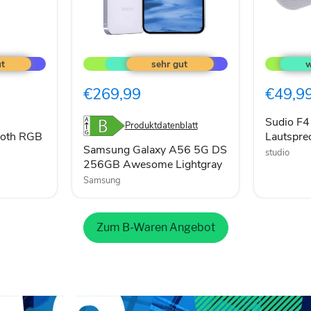
Samsung
Sudio
Galaxy
F4
A56
Bluetoot
5G
Lautspre
€269,99
€49,9
DS
20W
256GB
weiß
Awesome
Sudio F4
Produktdatenblatt
Lightgray
ooth RGB
Lautspr
Samsung Galaxy A56 5G DS
studio
256GB Awesome Lightgray
Samsung
Zum B-Waren Angebot