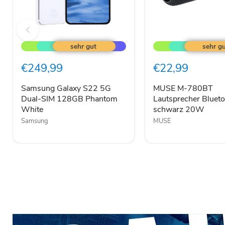
Samsung
MUSE
Galaxy
M-
S22
780BT
5G
Lautsprecher
€249,99
€22,99
Dual-
Bluetooth
SIM
RGB
128GB
schwarz
Samsung Galaxy S22 5G
MUSE M-780BT
Phantom
20W
Dual-SIM 128GB Phantom
Lautsprecher Bluet
White
White
schwarz 20W
Samsung
MUSE