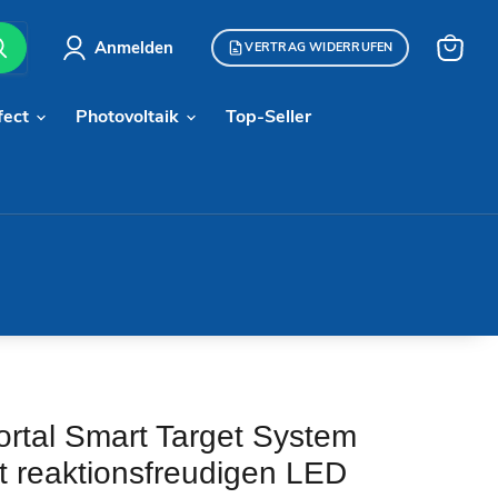
Anmelden
VERTRAG WIDERRUFEN
Warenk
anzeige
fect
Photovoltaik
Top-Seller
ortal Smart Target System
t reaktionsfreudigen LED