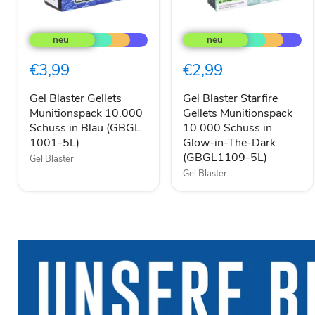
Gel
Gel
Blaster
Blaster
Gellets
Starfire
Munitionspack
Gellets
€3,99
€2,99
10.000
Munitionspack
Schuss
10.000
in
Schuss
Gel Blaster Gellets
Gel Blaster Starfire
Blau
in
Munitionspack 10.000
Gellets Munitionspack
(GBGL
Glow-
Schuss in Blau (GBGL
10.000 Schuss in
1001-
in-
1001-5L)
Glow-in-The-Dark
5L)
The-
(GBGL1109-5L)
Gel Blaster
Dark
(GBGL1109-
Gel Blaster
5L)