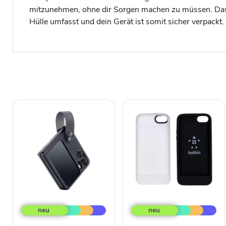
mitzunehmen, ohne dir Sorgen machen zu müssen. Das D
Hülle umfasst und dein Gerät ist somit sicher verpackt. 
Oppo
iPhone
Find
5
N2
Flexcase
Flip
2Pack,