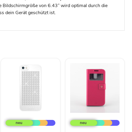
e Bildschirmgröße von 6.43” wird optimal durch die
ss dein Gerät geschützt ist.
Diamonds
Fenice
Rock
Diario
Cover
View
für
Cover