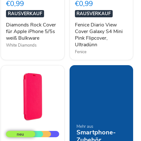
€0,99
€0,99
Apple
Galaxy
iPhone
S4
RAUSVERKAUF
RAUSVERKAUF
5/5s
Mini
weiß
Pink
Diamonds Rock Cover
Fenice Diario View
Bulkware
Flipcover,
für Apple iPhone 5/5s
Cover Galaxy S4 Mini
Ultradünn
weiß Bulkware
Pink Flipcover,
Ultradünn
White Diamonds
Fenice
XQISIT
Mehr aus
Smartphone-
Rana
Smartphone
Zubehör