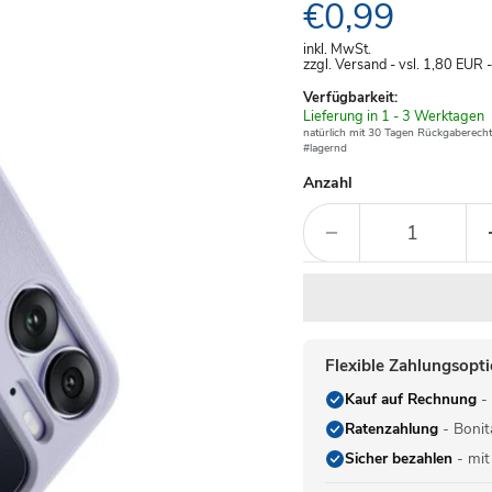
Aktueller Pre
€0,99
inkl. MwSt.
zzgl. Versand - vsl. 1,80
EUR
Verfügbarkeit:
Verfügbar
Lieferung in 1 - 3 Werktagen
-
natürlich mit 30 Tagen Rückgaberecht
#lagernd
Anzahl
Flexible Zahlungsopt
Kauf auf Rechnung
- 
Ratenzahlung
- Bonit
Sicher bezahlen
- mit