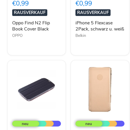
€0,99
€0,99
Book
schwarz
Cover
u.
RAUSVERKAUF
RAUSVERKAUF
Black
weiß
Oppo Find N2 Flip
iPhone 5 Flexcase
Book Cover Black
2Pack, schwarz u. weiß
OPPO
Belkin
Fenice
MiKE
Creatto
GALELi
Flip
Flip