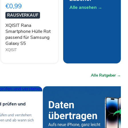
Hülle
€0,99
Rot
Alle ansehen →
passend
RAUSVERKAUF
für
Samsung
XQISIT Rana
Galaxy
Smartphone Hülle Rot
S5
passend für Samsung
Galaxy S5
XQISIT
Alle Ratgeber →
d prüfen und
üfen und verstehen:
len und ab wann sich