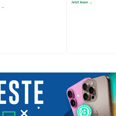
Jetzt lesen →
n →