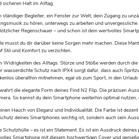
 sicheren Halt im Alltag.
in ständiger Begleiter, ein Fenster zur Welt, dein Zugang zu unzä
blingsmusik zu hören, unterwegs zu arbeiten und unvergesslich
ötzlicher Regenschauer – und schon ist dein wertvolles Smartp
e musst du dir darüber keine Sorgen mehr machen. Diese Mantelh
f Stil und Komfort zu verzichten.
 Widrigkeiten des Alltags. Stürze und Stöße werden durch die 
er wasserdichte Schutz nach IPX4 sorgt dafür, dass auch Spritz
los überallhin mitnehmen, egal ob zum Sport, in den Urlaub od
wahrt die elegante Form deines Find N2 Flip. Die präzisen Aus
Kamera. So kannst du dein Smartphone weiterhin optimal nutze
inen Hauch von Eleganz und Individualität. Die Farbe ist dezent
er Schutz deines Smartphones wichtig ist, sondern auch sein Aus
 Schutzhülle – es ist ein Statement. Es ist ein Ausdruck deines 
rtvolles Smartphone mit diesem hochwertigen Cover und genieße d