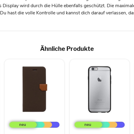
isplay wird durch die Hülle ebenfalls geschützt. Die maximal
Du hast die volle Kontrolle und kannst dich darauf verlassen, da
Ähnliche Produkte
Fenice
Griffin
Magnetverschluss,
Reveal
Fächer
Schutzhülle
&
für