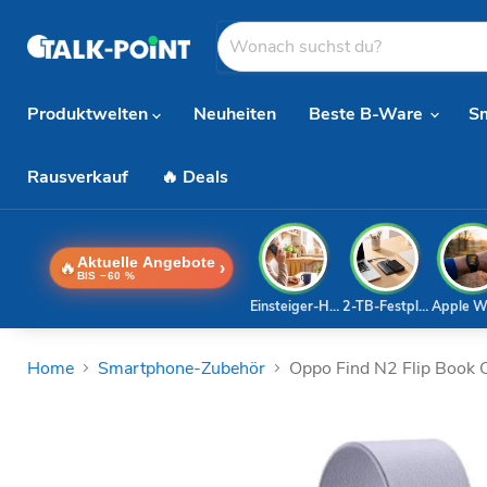
Produktwelten
Neuheiten
Beste B-Ware
S
Rausverkauf
🔥 Deals
Aktuelle Angebote
🔥
›
BIS −60 %
Einsteiger-Handy
2-TB-Festplatte
Apple W
Home
Smartphone-Zubehör
Oppo Find N2 Flip Book 