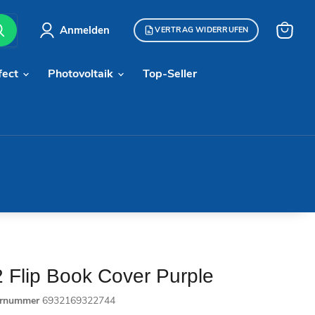
Anmelden
VERTRAG WIDERRUFEN
Warenk
anzeige
fect
Photovoltaik
Top-Seller
 Flip Book Cover Purple
ernummer
6932169322744