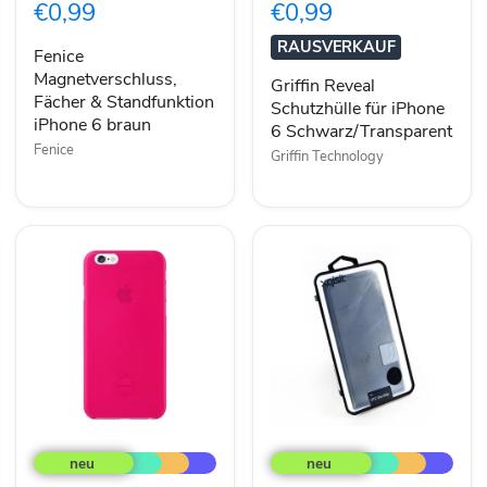
€0,99
€0,99
Standfunktion
iPhone
iPhone
6
RAUSVERKAUF
6
Schwarz/Transparent
Fenice
braun
Magnetverschluss,
Griffin Reveal
Fächer & Standfunktion
Schutzhülle für iPhone
iPhone 6 braun
6 Schwarz/Transparent
Fenice
Griffin Technology
Ozaki
Xqisit
OC555PK
HTC
0.3
ONE