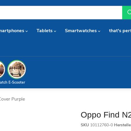
martphones
Tablets
Smartwatches
that's per
atch
E-Scooter
Cover Purple
Oppo Find N2
SKU
10112760-0
Herstell