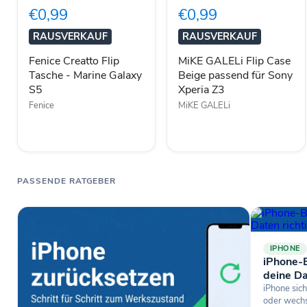
Tasche
Case
€0,99
€0,99
-
Beige
Marine
passend
RAUSVERKAUF
RAUSVERKAUF
Galaxy
für
S5
Sony
Fenice Creatto Flip
MiKE GALELi Flip Case
Xperia
Tasche - Marine Galaxy
Beige passend für Sony
Z3
S5
Xperia Z3
Fenice
MiKE GALELi
PASSENDE RATGEBER
IPHONE
iPhone-B
deine Da
iPhone sich
oder wechse