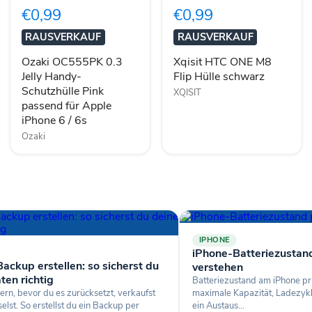
Jelly
M8
€0,99
€0,99
Handy-
Flip
Schutzhülle
Hülle
RAUSVERKAUF
RAUSVERKAUF
Pink
schwarz
passend
Ozaki OC555PK 0.3
Xqisit HTC ONE M8
für
Jelly Handy-
Flip Hülle schwarz
Apple
Schutzhülle Pink
iPhone
XQISIT
6
passend für Apple
/
iPhone 6 / 6s
6s
Ozaki
IPHONE
iPhone-Batteriezustan
ackup erstellen: so sicherst du
verstehen
ten richtig
Batteriezustand am iPhone pr
ern, bevor du es zurücksetzt, verkaufst
maximale Kapazität, Ladezyk
lst. So erstellst du ein Backup per
ein Austaus...