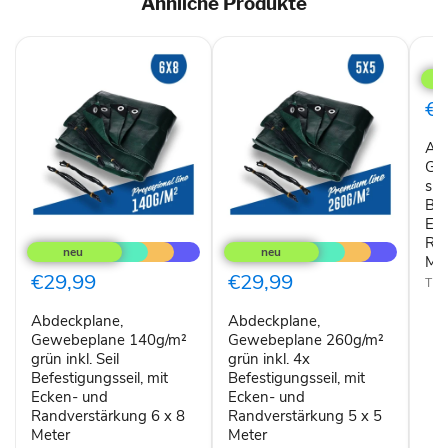
Ähnliche Produkte
Abde
Gew
140
silbe
€2
inkl.
4x
Ab
Befe
mit
Ge
Eck
sil
und
Bef
Ran
Ec
Abdeckplane,
Abdeckplane,
6
Ran
Gewebeplane
Gewebeplane
x
140g/m²
260g/m²
Me
8
grün
grün
€29,99
€29,99
Met
TP
inkl.
inkl.
Seil
4x
Abdeckplane,
Abdeckplane,
Befestigungsseil,
Befestigungsseil,
mit
Gewebeplane 140g/m²
mit
Gewebeplane 260g/m²
Ecken-
Ecken-
grün inkl. Seil
grün inkl. 4x
und
und
Befestigungsseil, mit
Befestigungsseil, mit
Randverstärkung
Randverstärkung
Ecken- und
Ecken- und
6
5
Randverstärkung 6 x 8
Randverstärkung 5 x 5
x
x
Meter
Meter
8
5