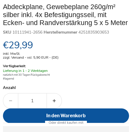
Abdeckplane, Gewebeplane 260g/m²
silber inkl. 4x Befestigungsseil, mit
Ecken- und Randverstärkung 5 x 5 Meter
SKU
10111941-2656
Herstellernummer
4251835903653
Aktueller Preis
€29,99
inkl. MwSt.
zzgl. Versand - vsl. 5,90
EUR
- (DE)
Verfügbarkeit:
Verfügbar
Lieferung in 1 - 2 Werktagen
-
natürlich mit 30 Tagen Rückgaberecht
#lagernd
Anzahl
In den Warenkorb