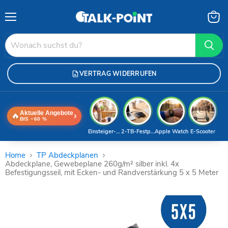
Menü
Waren
anzei
VERTRAG WIDERRUFEN
Aktuelle Angebote
🔥
›
BIS −60 %
Einsteiger-Handy
2-TB-Festplatte
Apple Watch
E-Scooter
Home
TP Abdeckplanen
Abdeckplane, Gewebeplane 260g/m² silber inkl. 4x
Befestigungsseil, mit Ecken- und Randverstärkung 5 x 5 Meter