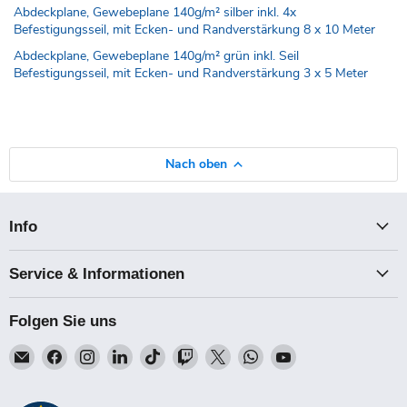
Abdeckplane, Gewebeplane 140g/m² silber inkl. 4x
Befestigungsseil, mit Ecken- und Randverstärkung 8 x 10 Meter
Abdeckplane, Gewebeplane 140g/m² grün inkl. Seil
Befestigungsseil, mit Ecken- und Randverstärkung 3 x 5 Meter
Nach oben
Info
Service & Informationen
Folgen Sie uns
Email
Finden
Finden
Finden
Finden
Finden
Finden
Finden
Finden
Talk-
Sie
Sie
Sie
Sie
Sie
Sie
Sie
Sie
Point
uns
uns
uns
uns
uns
uns
uns
uns