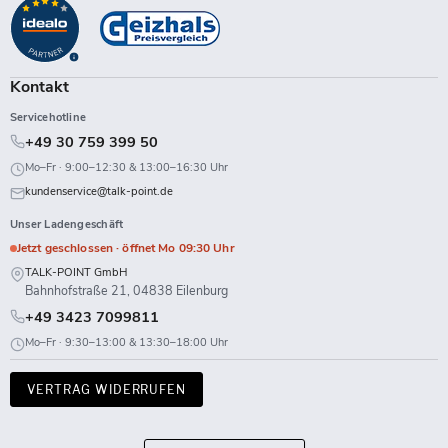
auf
auf
auf
auf
auf
auf
auf
auf
Facebook
Instagram
LinkedIn
TikTok
Twitch
X
WhatsApp
YouTube
Kontakt
Servicehotline
+49 30 759 399 50
Mo–Fr · 9:00–12:30 & 13:00–16:30 Uhr
kundenservice@talk-point.de
Unser Ladengeschäft
Jetzt geschlossen · öffnet Mo 09:30 Uhr
TALK-POINT GmbH
Bahnhofstraße 21, 04838 Eilenburg
+49 3423 7099811
Mo–Fr · 9:30–13:00 & 13:30–18:00 Uhr
VERTRAG WIDERRUFEN
Land