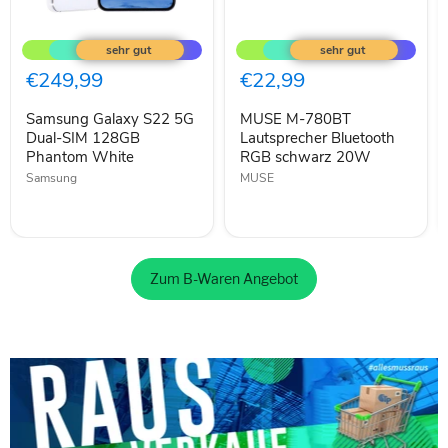
Samsung
MUSE
Galaxy
M-
S22
780BT
5G
Lautsprecher
€249,99
€22,99
Dual-
Bluetooth
SIM
RGB
Samsung Galaxy S22 5G
MUSE M-780BT
128GB
schwarz
Phantom
Dual-SIM 128GB
20W
Lautsprecher Bluetooth
White
Phantom White
RGB schwarz 20W
Samsung
MUSE
Zum B-Waren Angebot