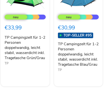
TP
TP
Campingzelt
Campingzelt
für
für
1-
1-
€33,99
€30,99
2
2
Personen
Personen
TOP-SELLER #95
doppelwandig,
doppelwandig,
TP Campingzelt für 1-2
leicht
leicht
Personen
TP Campingzelt für 1-2
stabil,
stabil,
doppelwandig, leicht
Personen
wasserdicht
wasserdicht
stabil, wasserdicht inkl.
doppelwandig, leicht
inkl.
inkl.
Tragetasche Grün/Grau
Tragetasche
Tragetasche
stabil, wasserdicht inkl.
Grün/Grau
Blau/Grau
TP
Tragetasche Blau/Grau
TP