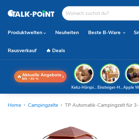
Produktwelten
Neuheiten
Beste B-Ware
S
Rausverkauf
🔥 Deals
Aktuelle Angebote
🔥
›
BIS −60 %
Kekz-Hörspiele
Einsteiger-Handy
Apple W
Home
Campingzelte
TP Automatik-Campingzelt für 3-