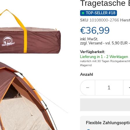
Tragetasche 
TOP-SELLER #18
SKU
10108000-2766
Hers
Aktueller Pre
€36,99
inkl. MwSt.
zzgl. Versand - vsl. 5,90
EUR
Verfügbarkeit:
Verfügbar
Lieferung in 1 - 2 Werktagen
-
natürlich mit 30 Tagen Rückgaberecht
#lagernd
Anzahl
Flexible Zahlungsopt