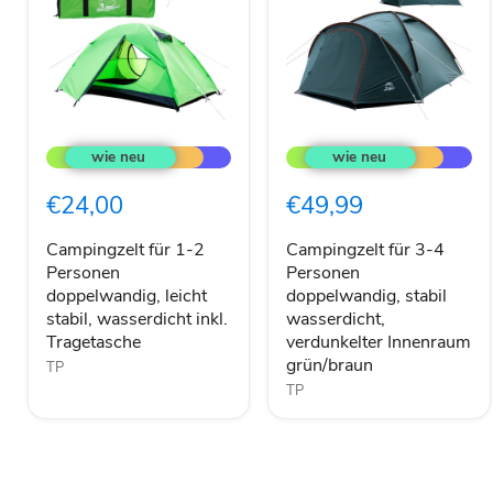
Campingzelt
Campingzelt
für
für
1-
3-
2
4
€24,00
€49,99
Personen
Personen
doppelwandig,
doppelwandig,
leicht
stabil
Campingzelt für 1-2
Campingzelt für 3-4
stabil,
wasserdicht,
Personen
Personen
wasserdicht
verdunkelter
doppelwandig, leicht
doppelwandig, stabil
inkl.
Innenraum
stabil, wasserdicht inkl.
wasserdicht,
Tragetasche
grün/braun
Tragetasche
verdunkelter Innenraum
grün/braun
TP
TP