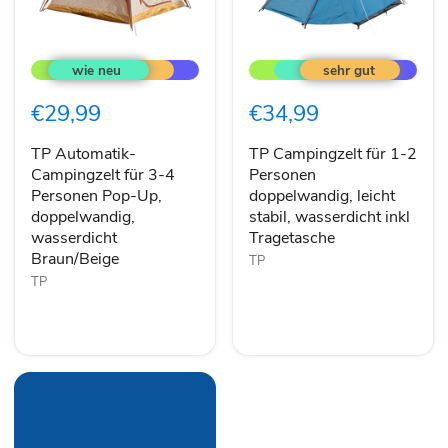
TP
TP
Automatik-
Campingzelt
Campingzelt
für
für
1-
€29,99
€34,99
3-
2
4
Personen
Personen
doppelwandig,
TP Automatik-
TP Campingzelt für 1-2
Pop-
leicht
Campingzelt für 3-4
Personen
Up,
stabil,
Personen Pop-Up,
doppelwandig, leicht
doppelwandig,
wasserdicht
doppelwandig,
stabil, wasserdicht inkl
wasserdicht
inkl
wasserdicht
Tragetasche
Braun/Beige
Tragetasche
Braun/Beige
TP
TP