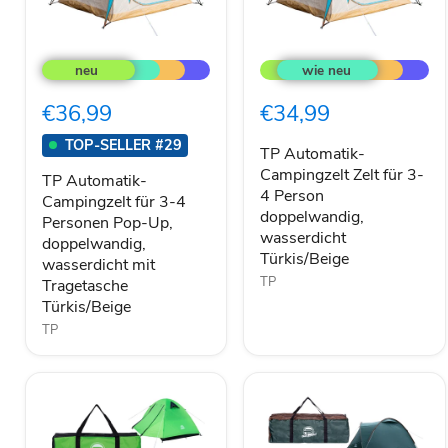
TP
TP
Automatik-
Automatik-
Campingzelt
Campingzelt
für
Zelt
€36,99
€34,99
3-
für
4
3-
TOP-SELLER #29
Personen
4
TP Automatik-
Pop-
Person
Campingzelt Zelt für 3-
TP Automatik-
Up,
doppelwandig,
4 Person
Campingzelt für 3-4
doppelwandig,
wasserdicht
doppelwandig,
Personen Pop-Up,
wasserdicht
Türkis/Beige
wasserdicht
mit
doppelwandig,
Türkis/Beige
Tragetasche
wasserdicht mit
Türkis/Beige
TP
Tragetasche
Türkis/Beige
TP