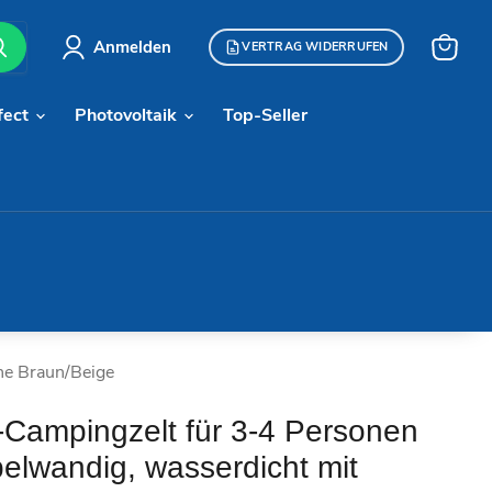
Anmelden
VERTRAG WIDERRUFEN
Warenk
anzeige
fect
Photovoltaik
Top-Seller
he Braun/Beige
-Campingzelt für 3-4 Personen
elwandig, wasserdicht mit