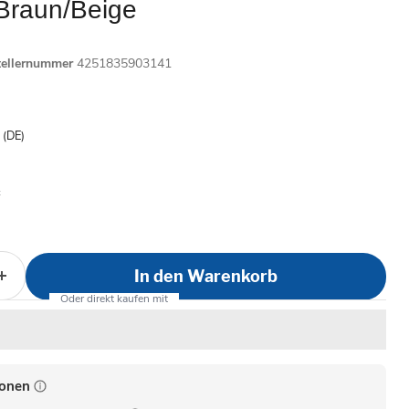
Braun/Beige
tellernummer
4251835903141
is
- (DE)
In den Warenkorb
ionen