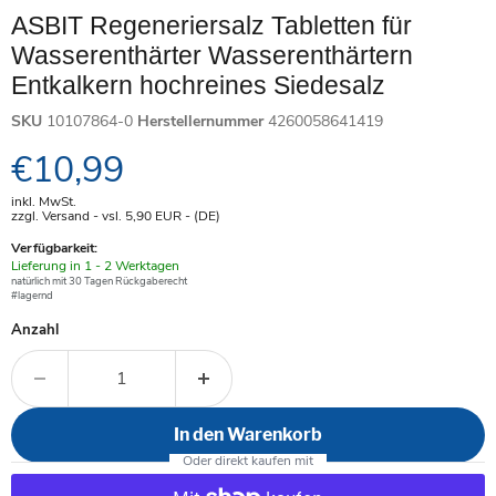
ASBIT Regeneriersalz Tabletten für
Wasserenthärter Wasserenthärtern
Entkalkern hochreines Siedesalz
SKU
10107864-0
Herstellernummer
4260058641419
Aktueller Preis
€10,99
inkl. MwSt.
zzgl. Versand - vsl. 5,90
EUR
- (DE)
Verfügbarkeit:
Verfügbar
Lieferung in 1 - 2 Werktagen
-
natürlich mit 30 Tagen Rückgaberecht
#lagernd
Anzahl
In den Warenkorb