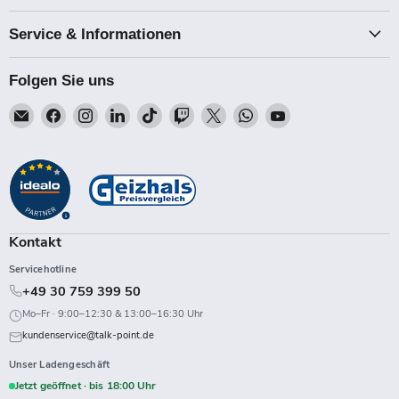
Service & Informationen
Folgen Sie uns
Email
Finden
Finden
Finden
Finden
Finden
Finden
Finden
Finden
Talk-
Sie
Sie
Sie
Sie
Sie
Sie
Sie
Sie
Point
uns
uns
uns
uns
uns
uns
uns
uns
auf
auf
auf
auf
auf
auf
auf
auf
Facebook
Instagram
LinkedIn
TikTok
Twitch
X
WhatsApp
YouTube
Kontakt
Servicehotline
+49 30 759 399 50
Mo–Fr · 9:00–12:30 & 13:00–16:30 Uhr
kundenservice@talk-point.de
Unser Ladengeschäft
Jetzt geöffnet · bis 18:00 Uhr