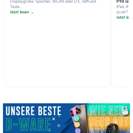
Pro und
Displaygröße, Speicher, WLAN oder LTE, Stift und
Tasta...
iPad, iPa
Jetzt lesen →
zu dir? U
Jetzt le