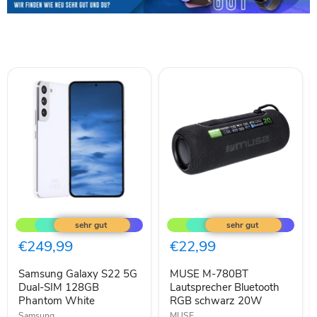
Samsung
MUSE
Galaxy
M-
S22
780BT
5G
Lautsprecher
€249,99
€22,99
Dual-
Bluetooth
SIM
RGB
Samsung Galaxy S22 5G
MUSE M-780BT
128GB
schwarz
Phantom
Dual-SIM 128GB
20W
Lautsprecher Bluetooth
White
Phantom White
RGB schwarz 20W
Samsung
MUSE