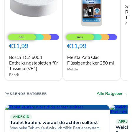
Si
Rei
TZ
Sie
Bosch
Melitta
TCZ
Anti
6004
Clac
Entkalkungstabletten
Flüssigentkalker
€11,99
€11,99
für
250
Tassimo
ml
Bosch TCZ 6004
Melitta Anti Clac
(VE4)
Entkalkungstabletten für
Flüssigentkalker 250 ml
Tassimo (VE4)
Melitta
Bosch
Alle Ratgeber →
PASSENDE RATGEBER
ANDROID
Tablet kaufen: worauf du achten solltest
APPLE
Welches
Was beim Tablet-Kauf wirklich zählt: Betriebssystem,