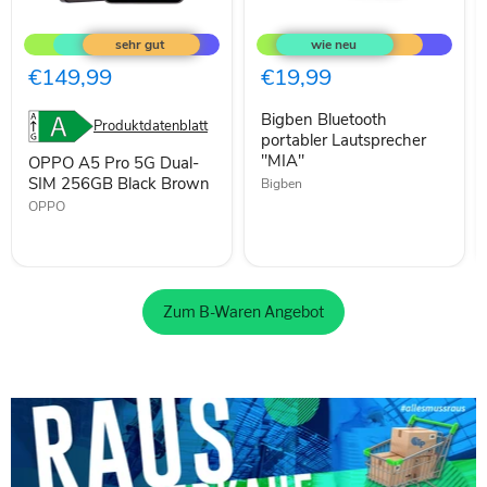
OPPO
Bigben
A5
Bluetooth
Pro
portabler
5G
Lautsprecher
€149,99
€19,99
Dual-
"MIA"
SIM
Bigben Bluetooth
256GB
Produktdatenblatt
Black
portabler Lautsprecher
Brown
"MIA"
OPPO A5 Pro 5G Dual-
SIM 256GB Black Brown
Bigben
OPPO
Zum B-Waren Angebot