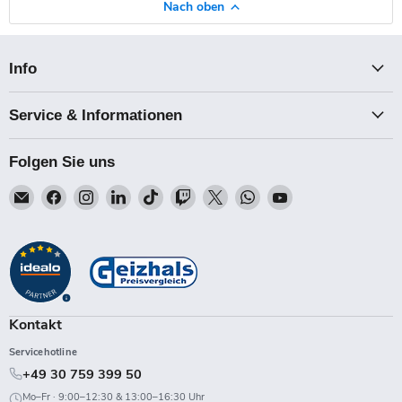
Nach oben
Info
Service & Informationen
Folgen Sie uns
Email
Finden
Finden
Finden
Finden
Finden
Finden
Finden
Finden
Talk-
Sie
Sie
Sie
Sie
Sie
Sie
Sie
Sie
Point
uns
uns
uns
uns
uns
uns
uns
uns
auf
auf
auf
auf
auf
auf
auf
auf
Facebook
Instagram
LinkedIn
TikTok
Twitch
X
WhatsApp
YouTube
Kontakt
Servicehotline
+49 30 759 399 50
Mo–Fr · 9:00–12:30 & 13:00–16:30 Uhr