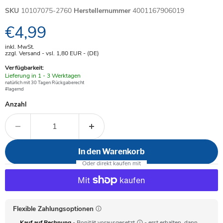
SKU
10107075-2760
Herstellernummer
4001167906019
Aktueller Preis
€4,99
inkl. MwSt.
zzgl. Versand - vsl. 1,80
EUR
- (DE)
Verfügbarkeit:
Verfügbar
Lieferung in 1 - 3 Werktagen
-
natürlich mit 30 Tagen Rückgaberecht
#lagernd
Anzahl
In den Warenkorb
Flexible Zahlungsoptionen
Kauf auf Rechnung
- Bonität vorausgesetzt
- erst erhalten, dann