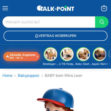
Menü
Waren
anzei
VERTRAG WIDERRUFEN
Aktuelle Angebote
🔥
›
BIS −60 %
Einsteiger-Handy
2-TB-Festplatte
Kekz-Starterset
Apple Watch
E
Home
Babypuppen
BABY born Minis Leon