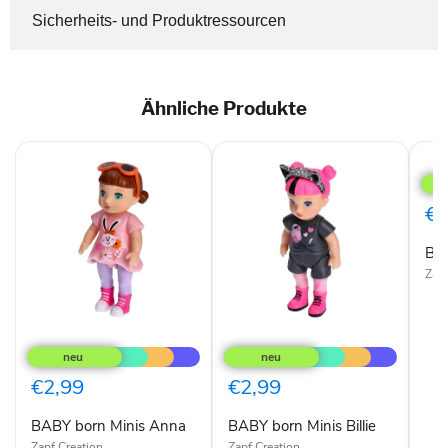
Sicherheits- und Produktressourcen
Ähnliche Produkte
BAB
bor
Mini
Alex
€2
BAB
Zapf
BABY
BABY
born
born
Minis
Minis
Anna
Billie
€2,99
€2,99
BABY born Minis Anna
BABY born Minis Billie
Zapf Creation
Zapf Creation