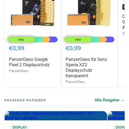
+
Hüll
RA
für
iPh
Dis
X
0,3
tran
iPh
PanzerGlass
PanzerGlass
DIS
Google
für
Pixel
Sony
2
Xperia
€0,99
€0,99
Displayschutz
XZ2
Displayschutz
PanzerGlass Google
PanzerGlass für Sony
transparent
Pixel 2 Displayschutz
Xperia XZ2
Displayschutz
PanzerGlass
transparent
PanzerGlass
Alle Ratgeber →
PASSENDE RATGEBER
DISPLAY
DISPLA