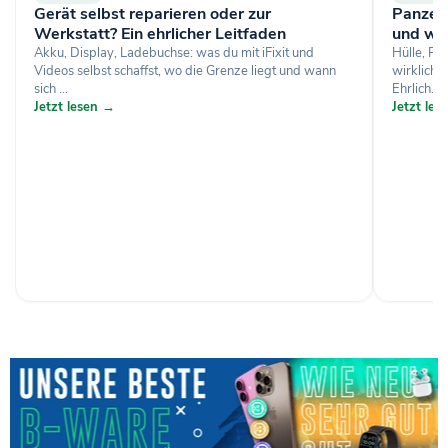
Gerät selbst reparieren oder zur
Panzerg
Werkstatt? Ein ehrlicher Leitfaden
und wa
Akku, Display, Ladebuchse: was du mit iFixit und
Hülle, Pa
Videos selbst schaffst, wo die Grenze liegt und wann
wirklich 
sich ...
Ehrlich...
Jetzt lesen →
Jetzt le