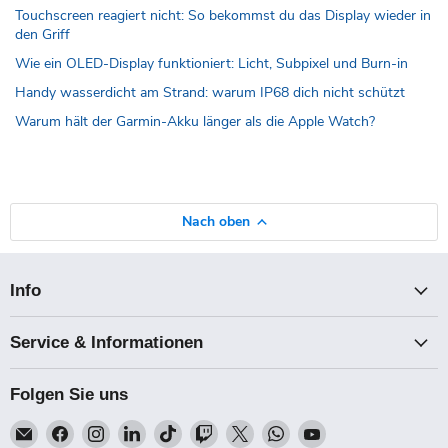
Touchscreen reagiert nicht: So bekommst du das Display wieder in
den Griff
Wie ein OLED-Display funktioniert: Licht, Subpixel und Burn-in
Handy wasserdicht am Strand: warum IP68 dich nicht schützt
Warum hält der Garmin-Akku länger als die Apple Watch?
Nach oben
Info
Service & Informationen
Folgen Sie uns
Email
Finden
Finden
Finden
Finden
Finden
Finden
Finden
Finden