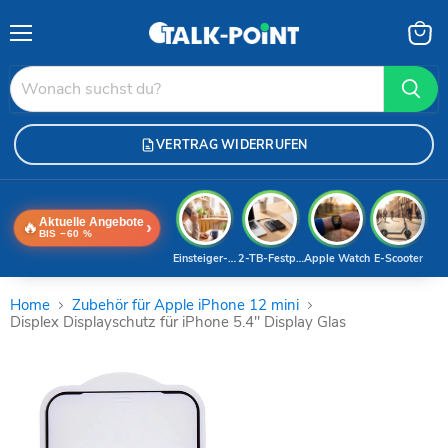
Menü
Waren
anzei
VERTRAG WIDERRUFEN
Aktuelle Angebote
🔥
›
BIS −60 %
Einsteiger-Handy
2-TB-Festplatte
Apple Watch
E-Scooter
Home
Zubehör für Apple iPhone 12 mini
Displex Displayschutz für iPhone 5.4" Display Glas