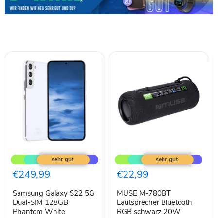
Samsung
MUSE
Galaxy
M-
S22
780BT
5G
Lautsprecher
€249,99
€22,99
Dual-
Bluetooth
SIM
RGB
Samsung Galaxy S22 5G
MUSE M-780BT
128GB
schwarz
Phantom
Dual-SIM 128GB
20W
Lautsprecher Bluetooth
White
Phantom White
RGB schwarz 20W