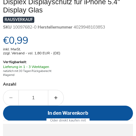
Displex Displayschutz für iPhone 5.4"
Display Glas
RAUSVERKAUF
SKU
10097682-0
Herstellernummer
4029948103853
Aktueller Preis
€0,99
inkl. MwSt.
zzgl. Versand - vsl. 1,80
EUR
- (DE)
Verfügbarkeit:
Verfügbar
Lieferung in 1 - 3 Werktagen
-
natürlich mit 30 Tagen Rückgaberecht
#lagernd
Anzahl
In den Warenkorb