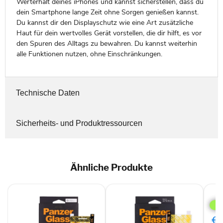
Werterhalt deines iPhones und kannst sicherstellen, dass du
dein Smartphone lange Zeit ohne Sorgen genießen kannst.
Du kannst dir den Displayschutz wie eine Art zusätzliche
Haut für dein wertvolles Gerät vorstellen, die dir hilft, es vor
den Spuren des Alltags zu bewahren. Du kannst weiterhin
alle Funktionen nutzen, ohne Einschränkungen.
Technische Daten
Sicherheits- und Produktressourcen
Ähnliche Produkte
Disp
Real
Glas
0,3
€0