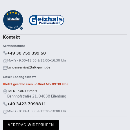
Talk-
Sie
Sie
Sie
Sie
Sie
Sie
Sie
Sie
Point
uns
uns
uns
uns
uns
uns
uns
uns
auf
auf
auf
auf
auf
auf
auf
auf
Facebook
Instagram
LinkedIn
TikTok
Twitch
X
WhatsApp
YouTube
Kontakt
Servicehotline
+49 30 759 399 50
Mo–Fr · 9:00–12:30 & 13:00–16:30 Uhr
kundenservice@talk-point.de
Unser Ladengeschäft
Jetzt geschlossen · öffnet Mo 09:30 Uhr
TALK-POINT GmbH
Bahnhofstraße 21, 04838 Eilenburg
+49 3423 7099811
Mo–Fr · 9:30–13:00 & 13:30–18:00 Uhr
VERTRAG WIDERRUFEN