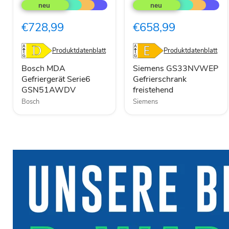
MDA
GS33NVWEP
Gefriergerät
Gefrierschrank
Serie6
freistehend
€728,99
€658,99
GSN51AWDV
Produktdatenblatt
Produktdatenblatt
Bosch MDA
Siemens GS33NVWEP
Gefriergerät Serie6
Gefrierschrank
GSN51AWDV
freistehend
Bosch
Siemens