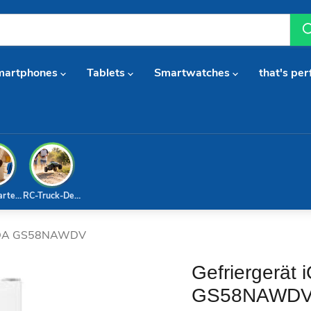
martphones
Tablets
Smartwatches
that's per
arterset
RC-Truck-Deal
sMDA GS58NAWDV
Gefriergerät
GS58NAWD