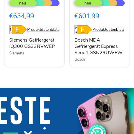
Gefriergerät
MDA
IQ300
Gefriergerät
GS33NVWEP
Express
€634,99
€601,99
Serie4
GSN29UWEW
Produktdatenblatt
Produktdatenblatt
Siemens Gefriergerät
Bosch MDA
IQ300 GS33NVWEP
Gefriergerät Express
Serie4 GSN29UWEW
Siemens
Bosch