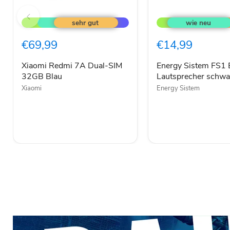
Xiaomi
Energy
Redmi
Sistem
7A
FS1
Dual-
Bluetooth
€69,99
€14,99
SIM
Lautsprecher
32GB
schwarz
Blau
Xiaomi Redmi 7A Dual-SIM
Energy Sistem FS1 
32GB Blau
Lautsprecher schwa
Xiaomi
Energy Sistem