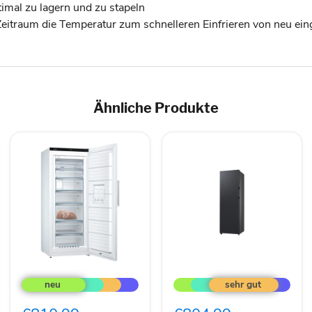
timal zu lagern und zu stapeln
 Zeitraum die Temperatur zum schnelleren Einfrieren von neu ei
Ähnliche Produkte
Bosch
Samsung
MDA
Bespoke
Gefriergerät
RZ32B76D6VG/EG
Serie6
Gefrierschrank