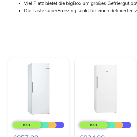
Viel Platz bietet die bigBox um großes Gefriergut op
Die Taste superFreezing senkt für einen definierten
Bosch
Siemens
MDA
Gefriergerät
Gefriergerät
GS51NAWCV
Serie6