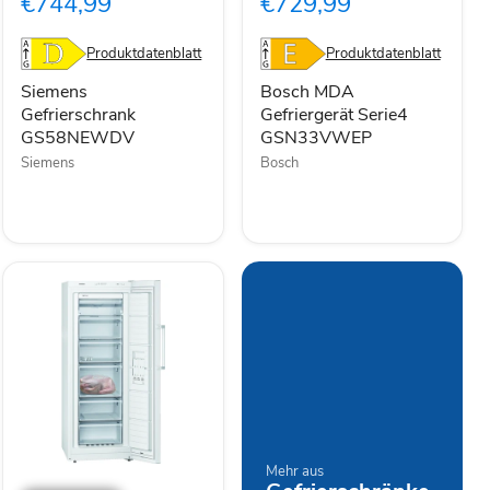
€744,99
€729,99
GSN33VWEP
Produktdatenblatt
Produktdatenblatt
Siemens
Bosch MDA
Gefrierschrank
Gefriergerät Serie4
GS58NEWDV
GSN33VWEP
Siemens
Bosch
Siemens
Mehr aus