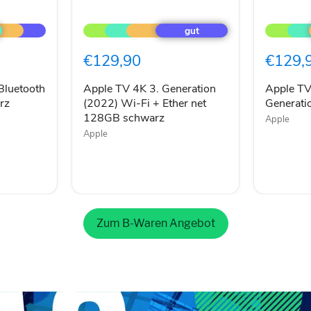
Apple
Apple
TV
TV
4K
4K
3.
Wi-
€129,90
€129,
Generation
Fi 64GB
(2022)
3.
Wi-
Generati
Bluetooth
Apple TV 4K 3. Generation
Apple TV
Fi
schwarz
rz
(2022) Wi-Fi + Ether net
Generati
+
128GB schwarz
Apple
Ether
Apple
net
128GB
schwarz
Zum B-Waren Angebot