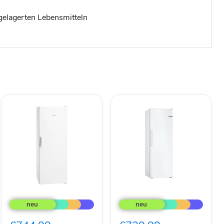
ngelagerten Lebensmitteln
Siemens
Bosch
Gefrierschrank
MDA
GS58NEWDV
Gefriergerät
Serie4