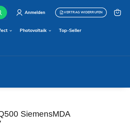
Anmelden
VERTRAG WIDERRUFEN
Warenk
anzeige
fect
Photovoltaik
Top-Seller
 iQ500 SiemensMDA
V