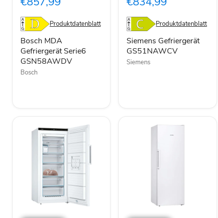
€857,99
€834,99
GSN58AWDV
Produktdatenblatt
Produktdatenblatt
Bosch MDA
Siemens Gefriergerät
Gefriergerät Serie6
GS51NAWCV
GSN58AWDV
Siemens
Bosch
Bosch
Siemens