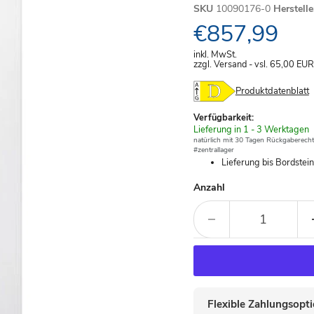
SKU
10090176-0
Herstell
Aktueller Pre
€857,99
inkl. MwSt.
zzgl. Versand - vsl. 65,00
EUR
Produktdatenblatt
Verfügbarkeit:
Verfügbar
Lieferung in 1 - 3 Werktagen
-
natürlich mit 30 Tagen Rückgaberecht
#zentrallager
Lieferung bis Bordstei
Anzahl
Flexible Zahlungsopt