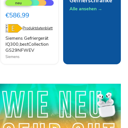
Gefrierschränke
Gefriergerät
IQ300,bestCollection
Alle ansehen →
GS29NFWEV
€586,99
Produktdatenblatt
Siemens Gefriergerät
IQ300,bestCollection
GS29NFWEV
Siemens