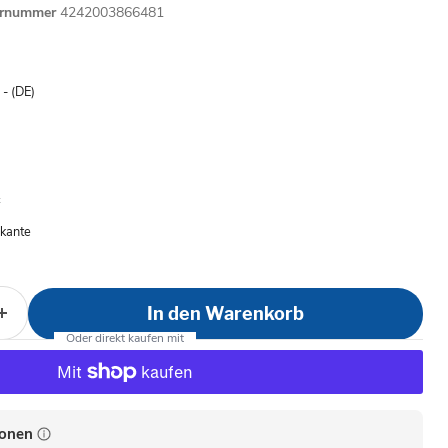
ernummer
4242003866481
is
- (DE)
nkante
In den Warenkorb
ionen