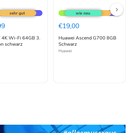
Huawei
Ascend
G700
8GB
99
€19,00
Schwarz
on
 4K Wi-Fi 64GB 3.
Huawei Ascend G700 8GB
on schwarz
Schwarz
Huawei