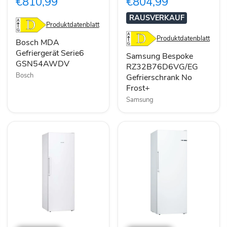
€810,99
€804,99
GSN54AWDV
No
Frost+
RAUSVERKAUF
Produktdatenblatt
Produktdatenblatt
Bosch MDA
Gefriergerät Serie6
Samsung Bespoke
GSN54AWDV
RZ32B76D6VG/EG
Bosch
Gefrierschrank No
Frost+
Samsung
Siemens
Bosch