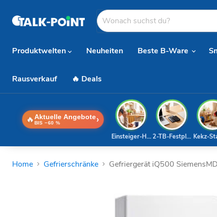
Produktwelten
Neuheiten
Beste B-Ware
S
Rausverkauf
🔥 Deals
Aktuelle Angebote
🔥
›
BIS −60 %
Einsteiger-Handy
2-TB-Festplatte
Kekz-St
Home
Gefrierschränke
Gefriergerät iQ500 Siemen