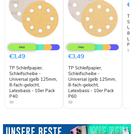
-
€3
Univ
(gel
TP 
125
8-
Sch
fach
Uni
gelo
8-f
Late
Lat
TP
TP
-
P8
Schleifpapier,
Schleifpapier,
10e
Schleifscheibe
Schleifscheibe
Pac
TP
-
-
€3,49
€3,49
P80
Universal
Universal
(gelb
(gelb
TP Schleifpapier,
TP Schleifpapier,
125mm,
125mm,
8-
Schleifscheibe -
8-
Schleifscheibe -
fach-
fach-
Universal (gelb 125mm,
Universal (gelb 125mm,
gelocht,
gelocht,
8-fach-gelocht,
8-fach-gelocht,
Latexbasis
Latexbasis
Latexbasis - 10er Pack
Latexbasis - 10er Pack
-
-
P40
P60
10er
10er
Pack
Pack
TP
TP
P40
P60