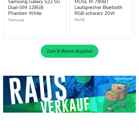
Samsung Galaxy S22 5G
MUSE M-780BT
128GB
schwarz
Phantom
Dual-SIM 128GB
20W
Lautsprecher Bluetooth
White
Phantom White
RGB schwarz 20W
Samsung
MUSE
Zum B-Waren Angebot