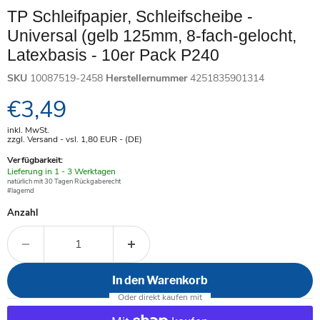
TP Schleifpapier, Schleifscheibe -
Universal (gelb 125mm, 8-fach-gelocht,
Latexbasis - 10er Pack P240
SKU
10087519-2458
Herstellernummer
4251835901314
Aktueller Preis
€3,49
inkl. MwSt.
zzgl. Versand - vsl. 1,80
EUR
- (DE)
Verfügbarkeit:
Verfügbar
Lieferung in 1 - 3 Werktagen
-
natürlich mit 30 Tagen Rückgaberecht
#lagernd
Anzahl
In den Warenkorb