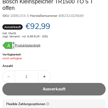
Bosch Kleinspeicher TR1500 TO 5 T
offen
SKU
10081315-0
Herstellernummer
4062321025649
Aktueller Preis
€92,99
Ausverkauft
inkl. MwSt.
zzgl. Versand - vsl. 6,99
EUR
- (DE)
Produktdatenblatt
Verfügbarkeit:
Achtung:
nicht verfügbar
Anzahl
Ausverkauft
Flexible Zahlungsoptionen