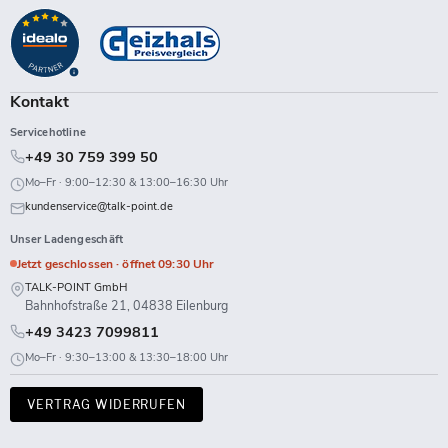
auf
auf
auf
auf
auf
auf
auf
auf
Facebook
Instagram
LinkedIn
TikTok
Twitch
X
WhatsApp
YouTube
Kontakt
Servicehotline
+49 30 759 399 50
Mo–Fr · 9:00–12:30 & 13:00–16:30 Uhr
kundenservice@talk-point.de
Unser Ladengeschäft
Jetzt geschlossen · öffnet 09:30 Uhr
TALK-POINT GmbH
Bahnhofstraße 21, 04838 Eilenburg
+49 3423 7099811
Mo–Fr · 9:30–13:00 & 13:30–18:00 Uhr
VERTRAG WIDERRUFEN