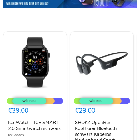
Ice-
SHOKZ
Watch
OpenRun
-
Kopfhörer
ICE
Bluetooth
€39,00
€29,00
SMART
schwarz
2.0
Kabellos
Ice-Watch - ICE SMART
SHOKZ OpenRun
Smartwatch
Nackenband
schwarz
2.0 Smartwatch schwarz
Sport
Kopfhörer Bluetooth
schwarz Kabellos
ice watch