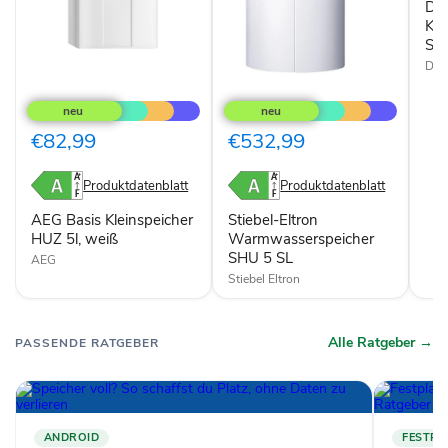
Dim
Spei
Kol
Spe
Dim
AEG
Stiebel-
Basis
Eltron
Kleinspeicher
Warmwasserspeicher
HUZ
SHU
€82,99
€532,99
5l,
5
weiß
SL
Produktdatenblatt
Produktdatenblatt
AEG Basis Kleinspeicher
Stiebel-Eltron
HUZ 5l, weiß
Warmwasserspeicher
SHU 5 SL
AEG
Stiebel Eltron
Alle Ratgeber →
PASSENDE RATGEBER
ANDROID
FESTPL