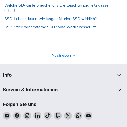
Welche SD-Karte brauche ich? Die Geschwindigkeitsklassen
erklärt
SSD-Lebensdauer: wie lange hält eine SSD wirklich?
USB-Stick oder externe SSD? Was wofür besser ist
Nach oben
Info
Service & Informationen
Folgen Sie uns
Email
Finden
Finden
Finden
Finden
Finden
Finden
Finden
Finden
Talk-
Sie
Sie
Sie
Sie
Sie
Sie
Sie
Sie
Point
uns
uns
uns
uns
uns
uns
uns
uns