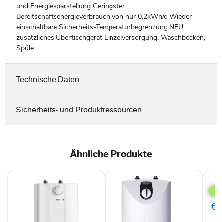
und Energiesparstellung Geringster
Bereitschaftsenergieverbrauch von nur 0,2kWh/d Wieder
einschaltbare Sicherheits-Temperaturbegrenzung NEU:
zusätzliches Übertischgerät Einzelversorgung, Waschbecken,
Spüle
Technische Daten
Sicherheits- und Produktressourcen
Ähnliche Produkte
Dim
VF
Stei
Kolli
€0
350
VFE