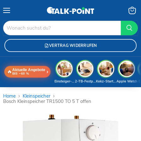
Menü
Waren
anzei
VERTRAG WIDERRUFEN
Aktuelle Angebote
🔥
›
BIS −60 %
Einsteiger-Handy
2-TB-Festplatte
Kekz-Starterset
Apple Watch
E
Home
Kleinspeicher
Bosch Kleinspeicher TR1500 TO 5 T offen