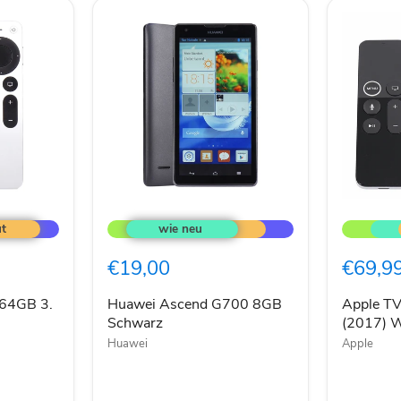
Huawei
Apple
Ascend
TV
G700
4K
8GB
1.
€19,00
€69,9
Schwarz
Generati
(2017)
WiFi
 64GB 3.
Huawei Ascend G700 8GB
Apple TV
32GB
Schwarz
(2017) 
Schwarz
Huawei
Apple