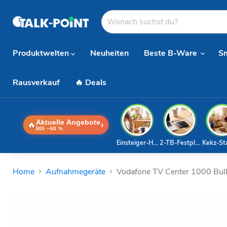
Produktwelten
Neuheiten
Beste B-Ware
S
Rausverkauf
🔥 Deals
Aktuelle Angebote
🔥
›
BIS −60 %
Einsteiger-Handy
2-TB-Festplatte
Kekz-St
Home
Aufnahmegeräte
Vodafone TV Center 1000 Bul