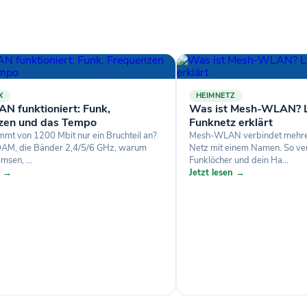
X
HEIMNETZ
N funktioniert: Funk,
Was ist Mesh-WLAN? L
zen und das Tempo
Funknetz erklärt
t von 1200 Mbit nur ein Bruchteil an?
Mesh-WLAN verbindet mehrer
QAM, die Bänder 2,4/5/6 GHz, warum
Netz mit einem Namen. So v
sen, ...
Funklöcher und dein Ha...
n →
Jetzt lesen →