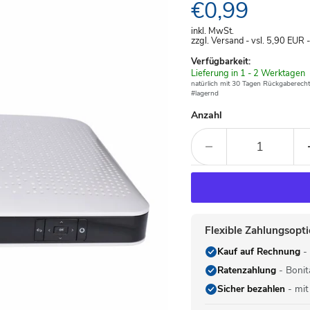
Aktueller Pre
€0,99
inkl. MwSt.
zzgl. Versand - vsl. 5,90
EUR
Verfügbarkeit:
Verfügbar
Lieferung in 1 - 2 Werktagen
-
natürlich mit 30 Tagen Rückgaberecht
#lagernd
Anzahl
Flexible Zahlungsopt
Kauf auf Rechnung
- 
Ratenzahlung
- Bonit
Sicher bezahlen
- mit