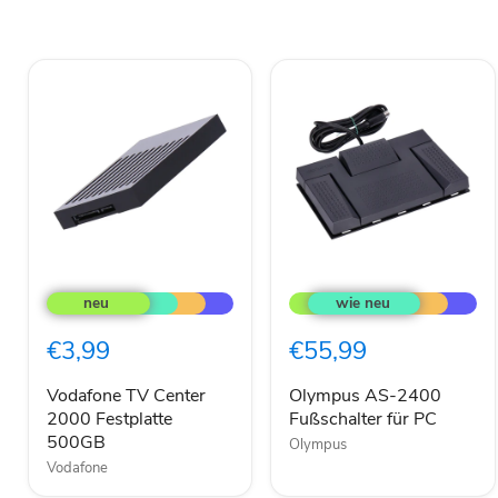
Vodafone
Olympus
TV
AS-
Center
2400
2000
Fußschalter
€3,99
€55,99
Festplatte
für
500GB
PC
Vodafone TV Center
Olympus AS-2400
2000 Festplatte
Fußschalter für PC
500GB
Olympus
Vodafone