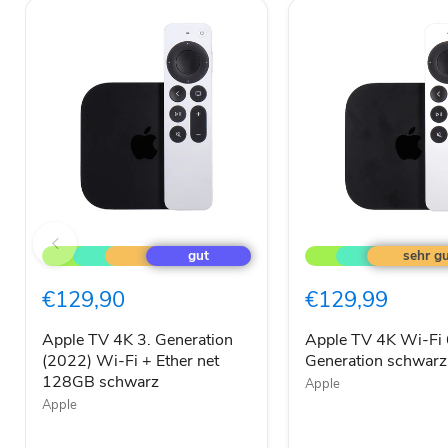
Apple
Apple
TV
TV
4K
4K
3.
Wi-
€129,90
€129,99
Generation
Fi 64GB
(2022)
3.
Wi-
Generation
Apple TV 4K 3. Generation
Apple TV 4K Wi-Fi
Fi
schwarz
(2022) Wi-Fi + Ether net
Generation schwarz
+
128GB schwarz
Apple
Ether
Apple
net
128GB
schwarz