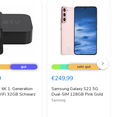
Samsung
Galaxy
S22
5G
9
€249,99
on
Dual-
SIM
128GB
 4K 1. Generation
Samsung Galaxy S22 5G
Pink
WiFi 32GB Schwarz
Dual-SIM 128GB Pink Gold
Gold
Samsung