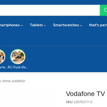
martphones
Tablets
Smartwatches
that's per
arterset
RC-Truck-Deal
k ohne zubehör
Vodafone TV 
SKU
10076377-0