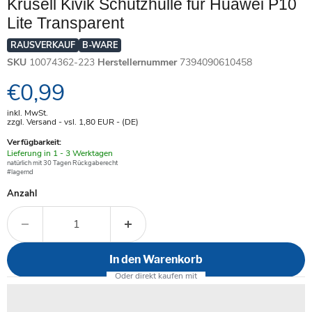
Krusell Kivik Schutzhülle für Huawei P10
Lite Transparent
RAUSVERKAUF
B-WARE
SKU
10074362-223
Herstellernummer
7394090610458
Aktueller Preis
€0,99
inkl. MwSt.
zzgl. Versand - vsl. 1,80
EUR
- (DE)
Verfügbarkeit:
Verfügbar
Lieferung in 1 - 3 Werktagen
-
natürlich mit 30 Tagen Rückgaberecht
#lagernd
Anzahl
In den Warenkorb