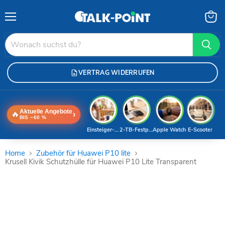
Menü
Waren
anzei
VERTRAG WIDERRUFEN
Aktuelle Angebote
🔥
›
BIS −60 %
Einsteiger-Handy
2-TB-Festplatte
Apple Watch
E-Scooter
Home
Zubehör für Huawei P10 lite
Krusell Kivik Schutzhülle für Huawei P10 Lite Transparent