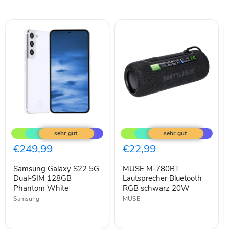
Samsung
MUSE
Galaxy
M-
S22
780BT
5G
Lautsprecher
€249,99
€22,99
Dual-
Bluetooth
SIM
RGB
Samsung Galaxy S22 5G
MUSE M-780BT
128GB
schwarz
Phantom
Dual-SIM 128GB
20W
Lautsprecher Bluetooth
White
Phantom White
RGB schwarz 20W
Samsung
MUSE