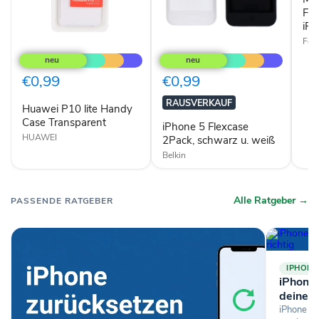
Fäc
iPh
Fen
Huawei
iPhone
P10
5
lite
Flexcase
Handy
2Pack,
€0,99
€0,99
Case
schwarz
Transparent
u.
RAUSVERKAUF
Huawei P10 lite Handy
weiß
Case Transparent
iPhone 5 Flexcase
HUAWEI
2Pack, schwarz u. weiß
Belkin
Alle Ratgeber →
PASSENDE RATGEBER
IPHONE
iPhone-
deine D
iPhone si