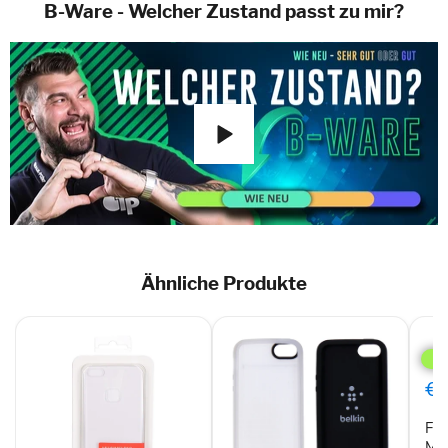
B-Ware - Welcher Zustand passt zu mir?
Ähnliche Produkte
Feni
Magn
Fäc
&
€0
Stan
iPh
Fen
6
bra
Mag