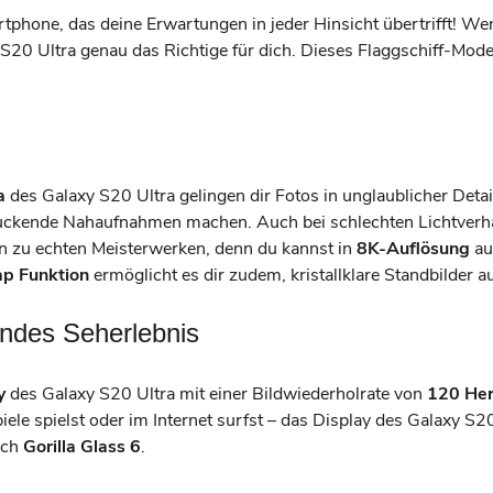
hone, das deine Erwartungen in jeder Hinsicht übertrifft! Wen
20 Ultra genau das Richtige für dich. Dieses Flaggschiff-Modell
a
des Galaxy S20 Ultra gelingen dir Fotos in unglaublicher Detai
uckende Nahaufnahmen machen. Auch bei schlechten Lichtverhäl
 zu echten Meisterwerken, denn du kannst in
8K-Auflösung
au
p Funktion
ermöglicht es dir zudem, kristallklare Standbilder a
kendes Seherlebnis
y
des Galaxy S20 Ultra mit einer Bildwiederholrate von
120 Her
iele spielst oder im Internet surfst – das Display des Galaxy S2
rch
Gorilla Glass 6
.