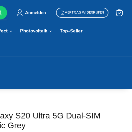
Anmelden
VERTRAG WIDERRUFEN
Warenk
anzeige
fect
Photovoltaik
Top-Seller
xy S20 Ultra 5G Dual-SIM
c Grey