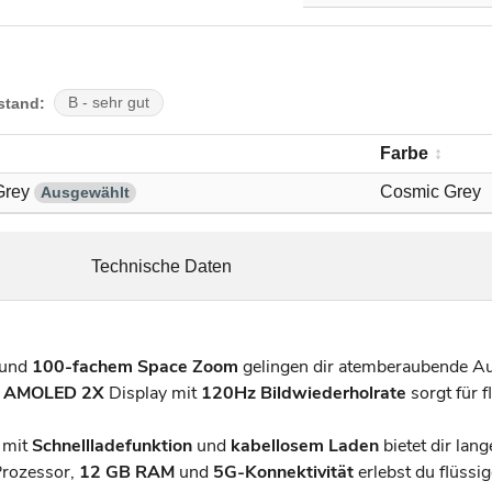
stand:
B - sehr gut
Farbe
Grey
Cosmic Grey
Ausgewählt
Technische Daten
und
100-fachem Space Zoom
gelingen dir atemberaubende Aufn
ic AMOLED 2X
Display mit
120Hz Bildwiederholrate
sorgt für f
 mit
Schnellladefunktion
und
kabellosem Laden
bietet dir lan
rozessor,
12 GB RAM
und
5G-Konnektivität
erlebst du flüssig