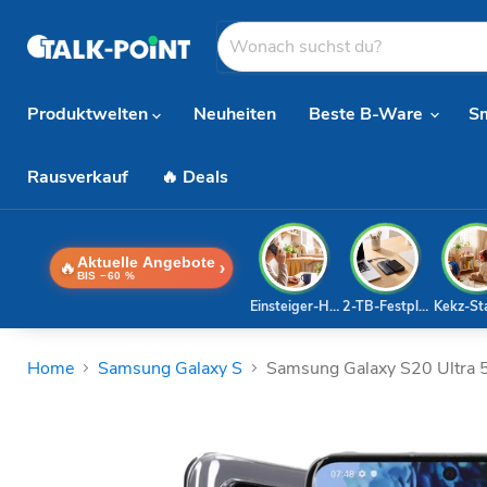
Produktwelten
Neuheiten
Beste B-Ware
S
Rausverkauf
🔥 Deals
Aktuelle Angebote
🔥
›
BIS −60 %
Einsteiger-Handy
2-TB-Festplatte
Kekz-St
Home
Samsung Galaxy S
Samsung Galaxy S20 Ultra