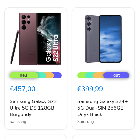
Samsung
Samsung
Galaxy
Galaxy
S22
S24+
Ultra
5G
€457,00
€399,99
5G
Dual-
DS
SIM
128GB
256GB
Samsung Galaxy S22
Samsung Galaxy S24+
Burgundy
Onyx
Ultra 5G DS 128GB
5G Dual-SIM 256GB
Black
Burgundy
Onyx Black
Samsung
Samsung