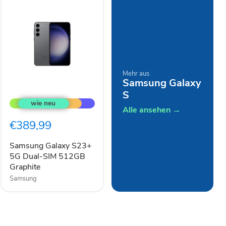
Mehr aus
Samsung Galaxy
Samsung
S
Galaxy
S23+
Alle ansehen →
5G
€389,99
Dual-
SIM
512GB
Samsung Galaxy S23+
Graphite
5G Dual-SIM 512GB
Graphite
Samsung