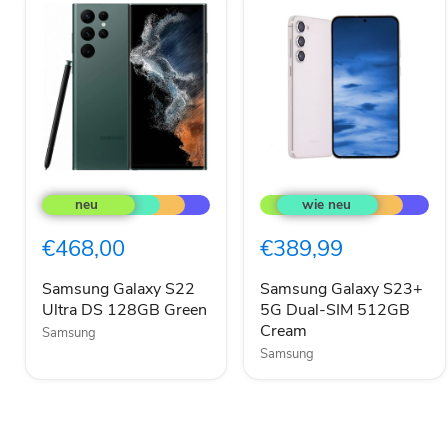
Samsung
Samsung
Galaxy
Galaxy
S22
S23+
Ultra
5G
€468,00
€389,99
DS
Dual-
128GB
SIM
Green
512GB
Samsung Galaxy S22
Samsung Galaxy S23+
Cream
Ultra DS 128GB Green
5G Dual-SIM 512GB
Cream
Samsung
Samsung