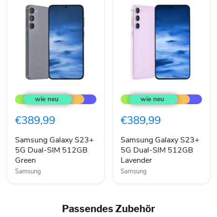
Samsung
Samsung
Galaxy
Galaxy
S23+
S23+
5G
5G
€389,99
€389,99
Dual-
Dual-
SIM
SIM
512GB
512GB
Samsung Galaxy S23+
Samsung Galaxy S23+
Green
Lavender
5G Dual-SIM 512GB
5G Dual-SIM 512GB
Green
Lavender
Samsung
Samsung
Passendes Zubehör