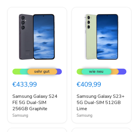
Samsung
Samsung
Galaxy
Galaxy
S24
S23+
FE
5G
€433,99
€409,99
5G
Dual-
Dual-
SIM
SIM
512GB
Samsung Galaxy S24
Samsung Galaxy S23+
256GB
Lime
FE 5G Dual-SIM
5G Dual-SIM 512GB
Graphite
256GB Graphite
Lime
Samsung
Samsung