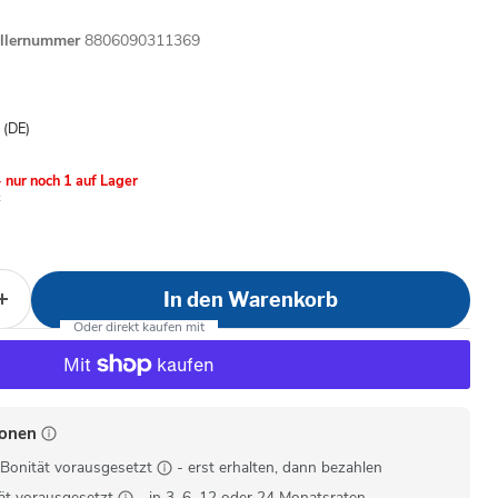
ellernummer
8806090311369
is
- (DE)
 nur noch 1 auf Lager
In den Warenkorb
ionen
Bonität vorausgesetzt
- erst erhalten, dann bezahlen
ät vorausgesetzt
- in 3, 6, 12 oder 24 Monatsraten