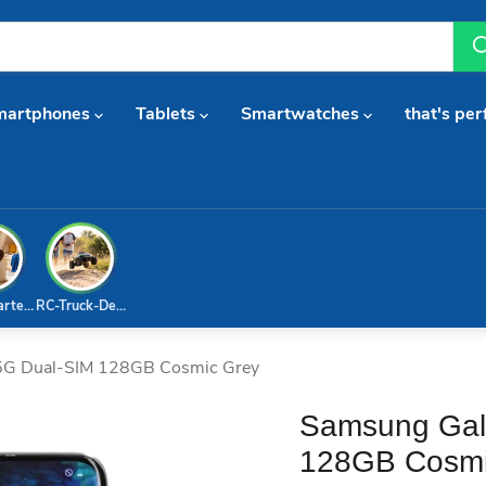
martphones
Tablets
Smartwatches
that's per
arterset
RC-Truck-Deal
 5G Dual-SIM 128GB Cosmic Grey
Samsung Gala
128GB Cosmi