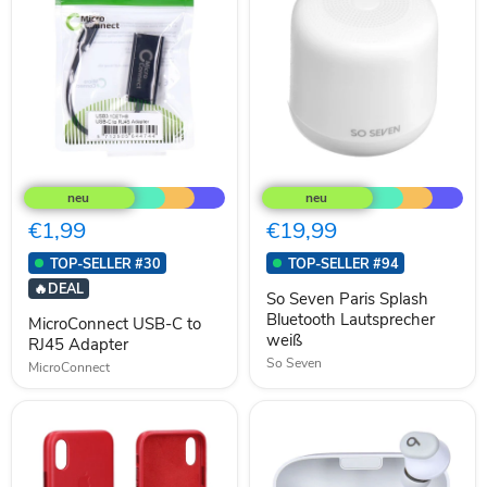
MicroConnect
So
USB-
Seven
C
Paris
to
Splash
€1,99
€19,99
RJ45
Bluetooth
Adapter
Lautsprecher
TOP-SELLER #30
TOP-SELLER #94
weiß
🔥
DEAL
So Seven Paris Splash
Bluetooth Lautsprecher
MicroConnect USB-C to
weiß
RJ45 Adapter
So Seven
MicroConnect