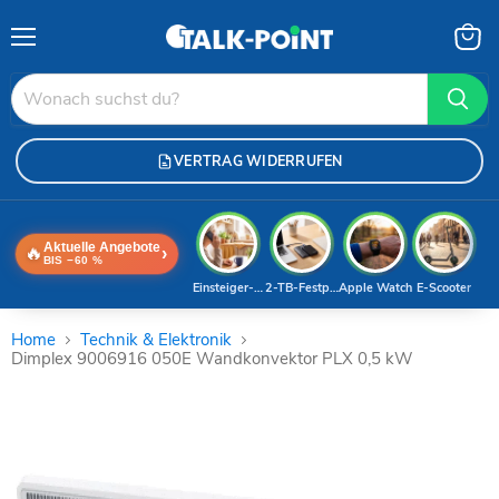
Menü
Waren
anzei
VERTRAG WIDERRUFEN
Aktuelle Angebote
🔥
›
BIS −60 %
Einsteiger-Handy
2-TB-Festplatte
Apple Watch
E-Scooter
Home
Technik & Elektronik
Dimplex 9006916 050E Wandkonvektor PLX 0,5 kW