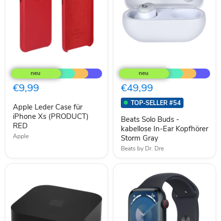
Apple
Beats
Leder
Solo
Case
Buds
für
-
€9,99
€49,99
iPhone
kabellose
Xs
In-
TOP-SELLER #54
Apple Leder Case für
(PRODUCT)
Ear
RED
iPhone Xs (PRODUCT)
Kopfhörer
Beats Solo Buds -
Storm
RED
kabellose In-Ear Kopfhörer
Gray
Apple
Storm Gray
Beats by Dr. Dre