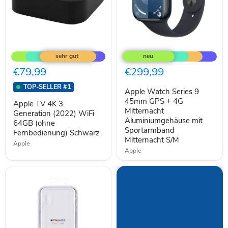
Apple
Apple
TV
Watch
4K
Series
3.
9
€79,99
€299,99
Generation
45mm
(2022)
GPS
TOP-SELLER #1
Apple Watch Series 9
WiFi
+
64GB
4G
45mm GPS + 4G
Apple TV 4K 3.
(ohne
Mitternacht
Mitternacht
Generation (2022) WiFi
Fernbedienung)
Aluminiumgehäuse
Aluminiumgehäuse mit
64GB (ohne
Schwarz
mit
Sportarmband
Fernbedienung) Schwarz
Sportarmband
Mitternacht S/M
Mitternacht
Apple
S/M
Apple