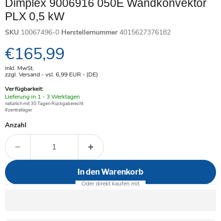
Dimplex 9006916 050E Wandkonvektor
PLX 0,5 kW
SKU
10067496-0
Herstellernummer
4015627376182
Aktueller Preis
€165,99
inkl. MwSt.
zzgl. Versand - vsl. 6,99
EUR
- (DE)
Verfügbarkeit:
Verfügbar
Lieferung in 1 - 3 Werktagen
-
natürlich mit 30 Tagen Rückgaberecht
#zentrallager
Anzahl
In den Warenkorb