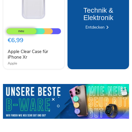
Technik &
Elektronik
Apple
Entdecken
Clear
Case
für
€6,99
iPhone
Xr
Apple Clear Case für
iPhone Xr
Apple