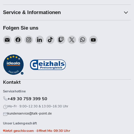
Service & Informationen
Folgen Sie uns
Email
Finden
Finden
Finden
Finden
Finden
Finden
Finden
Finden
Talk-
Sie
Sie
Sie
Sie
Sie
Sie
Sie
Sie
Point
uns
uns
uns
uns
uns
uns
uns
uns
auf
auf
auf
auf
auf
auf
auf
auf
Facebook
Instagram
LinkedIn
TikTok
Twitch
X
WhatsApp
YouTube
Kontakt
Servicehotline
+49 30 759 399 50
Mo–Fr · 9:00–12:30 & 13:00–16:30 Uhr
kundenservice@talk-point.de
Unser Ladengeschäft
Jetzt geschlossen · öffnet Mo 09:30 Uhr