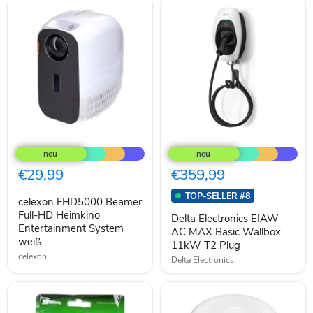
celexon
Delta
FHD5000
Electronics
Beamer
EIAW
Full-
AC
€29,99
€359,99
HD
MAX
Heimkino
Basic
TOP-SELLER #8
celexon FHD5000 Beamer
Entertainment
Wallbox
System
Full-HD Heimkino
11kW
Delta Electronics EIAW
weiß
T2
Entertainment System
AC MAX Basic Wallbox
Plug
weiß
11kW T2 Plug
celexon
Delta Electronics