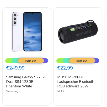
Samsung
MUSE
Galaxy
M-
S22
780BT
5G
Lautsprecher
€249,99
€22,99
Dual-
Bluetooth
SIM
RGB
Samsung Galaxy S22 5G
MUSE M-780BT
128GB
schwarz
Phantom
Dual-SIM 128GB
20W
Lautsprecher Bluetooth
White
Phantom White
RGB schwarz 20W
Samsung
MUSE