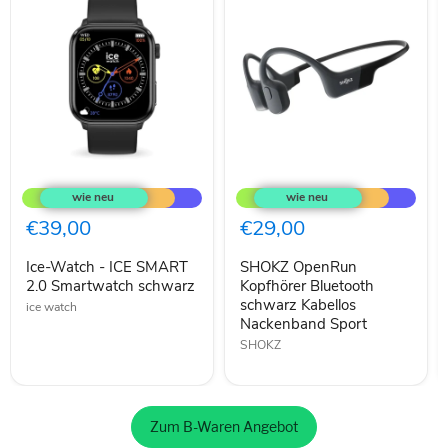
Ice-
SHOKZ
Watch
OpenRun
-
Kopfhörer
ICE
Bluetooth
€39,00
€29,00
SMART
schwarz
2.0
Kabellos
Ice-Watch - ICE SMART
SHOKZ OpenRun
Smartwatch
Nackenband
schwarz
2.0 Smartwatch schwarz
Sport
Kopfhörer Bluetooth
schwarz Kabellos
ice watch
Nackenband Sport
SHOKZ
Zum B-Waren Angebot