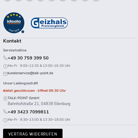
Talk-
Sie
Sie
Sie
Sie
Sie
Sie
Sie
Sie
Point
uns
uns
uns
uns
uns
uns
uns
uns
auf
auf
auf
auf
auf
auf
auf
auf
Facebook
Instagram
LinkedIn
TikTok
Twitch
X
WhatsApp
YouTube
Kontakt
Servicehotline
+49 30 759 399 50
Mo–Fr · 9:00–12:30 & 13:00–16:30 Uhr
kundenservice@talk-point.de
Unser Ladengeschäft
Jetzt geschlossen · öffnet 09:30 Uhr
TALK-POINT GmbH
Bahnhofstraße 21, 04838 Eilenburg
+49 3423 7099811
Mo–Fr · 9:30–13:00 & 13:30–18:00 Uhr
VERTRAG WIDERRUFEN