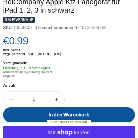
BelCompany Apple Kfz Ladegerät für
iPad 1, 2, 3 in schwarz
RAUSVERKAUF
SKU
10056807-0
Herstellernummer
8718734339755
Aktueller Preis
€0,99
inkl. MwSt.
zzgl. Versand - vsl. 1,80
EUR
- (DE)
Verfügbarkeit:
Verfügbar
Lieferung in 1 - 3 Werktagen
-
natürlich mit 30 Tagen Rückgaberecht
#lagernd
Anzahl
In den Warenkorb