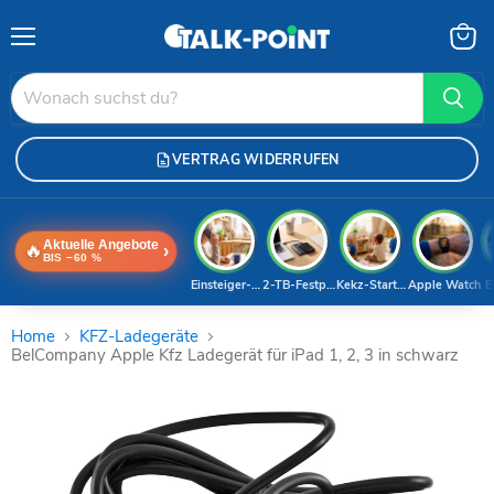
Menü
Waren
anzei
VERTRAG WIDERRUFEN
Aktuelle Angebote
🔥
›
BIS −60 %
Einsteiger-Handy
2-TB-Festplatte
Kekz-Starterset
Apple Watch
E
Home
KFZ-Ladegeräte
BelCompany Apple Kfz Ladegerät für iPad 1, 2, 3 in schwarz