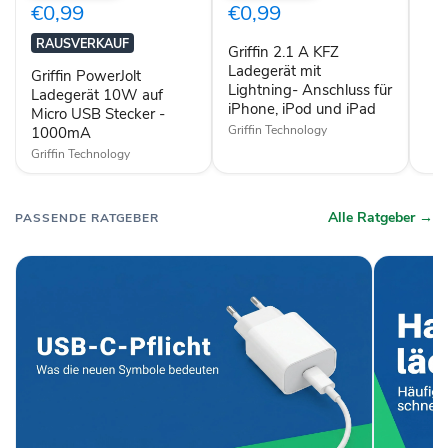
10W
KFZ
€0,99
€0,99
auf
Ladegerät
Micro
mit
RAUSVERKAUF
Griffin 2.1 A KFZ
USB
Lightning-
Stecker
Anschluss
Ladegerät mit
Griffin PowerJolt
-
für
Lightning- Anschluss für
Ladegerät 10W auf
1000mA
iPhone,
iPhone, iPod und iPad
Micro USB Stecker -
iPod
Griffin Technology
1000mA
und
iPad
Griffin Technology
Alle Ratgeber →
PASSENDE RATGEBER