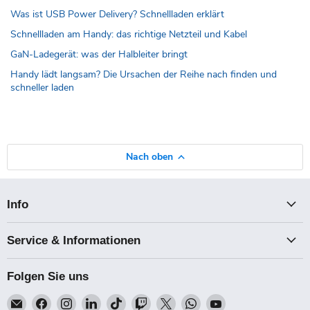
Was ist USB Power Delivery? Schnellladen erklärt
Schnellladen am Handy: das richtige Netzteil und Kabel
GaN-Ladegerät: was der Halbleiter bringt
Handy lädt langsam? Die Ursachen der Reihe nach finden und
schneller laden
Nach oben
Info
Service & Informationen
Folgen Sie uns
Email
Finden
Finden
Finden
Finden
Finden
Finden
Finden
Finden