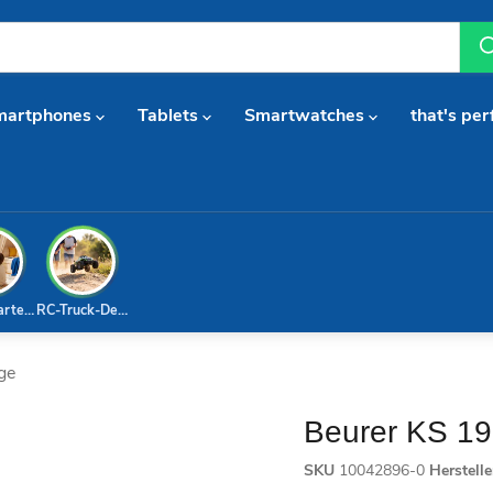
martphones
Tablets
Smartwatches
that's per
arterset
RC-Truck-Deal
ge
Beurer KS 1
SKU
10042896-0
Herstell