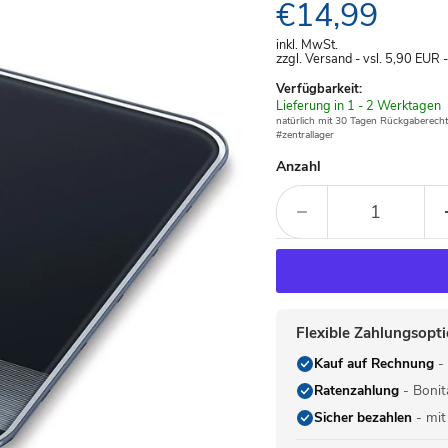
Aktueller Pre
€14,99
inkl. MwSt.
zzgl. Versand - vsl. 5,90
EUR
Verfügbarkeit:
Verfügbar
Lieferung in 1 - 2 Werktagen
-
natürlich mit 30 Tagen Rückgaberecht
#zentrallager
Anzahl
Flexible Zahlungsopt
Kauf auf Rechnung
- 
Ratenzahlung
- Bonit
Sicher bezahlen
- mit