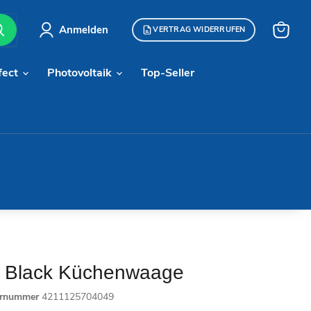
Anmelden
VERTRAG WIDERRUFEN
Warenk
anzeige
fect
Photovoltaik
Top-Seller
9 Black Küchenwaage
ernummer
4211125704049