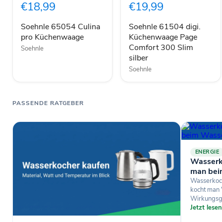
€18,99
€19,99
Küchenwaage
Page
Comfort
300
Soehnle 65054 Culina
Soehnle 61504 digi.
Slim
pro Küchenwaage
Küchenwaage Page
silber
Comfort 300 Slim
Soehnle
silber
Soehnle
PASSENDE RATGEBER
ENERGIE
Wasserk
man bei
Wasserkoch
kocht man
Wirkungsgr
Jetzt lese