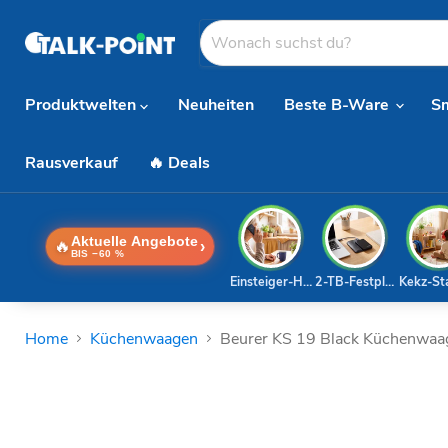
Produktwelten
Neuheiten
Beste B-Ware
S
Rausverkauf
🔥 Deals
Aktuelle Angebote
🔥
›
BIS −60 %
Einsteiger-Handy
2-TB-Festplatte
Kekz-St
Home
Küchenwaagen
Beurer KS 19 Black Küchenwaa