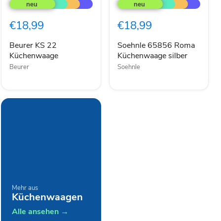
KS
65856
22
Roma
Küchenwaage
Küchenwaage
€18,99
€18,99
silber
Beurer KS 22
Soehnle 65856 Roma
Küchenwaage
Küchenwaage silber
Beurer
Soehnle
Mehr aus
Küchenwaagen
Alle ansehen →