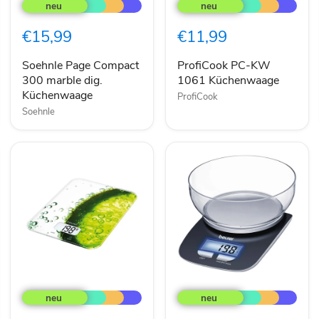
Page
PC-
Compact
KW
300
1061
€15,99
€11,99
marble
Küchenwaage
dig.
Küchenwaage
Soehnle Page Compact
ProfiCook PC-KW
300 marble dig.
1061 Küchenwaage
Küchenwaage
ProfiCook
Soehnle
Beurer
Beurer
KS
KS
19
25
fresh
Küchenwaage