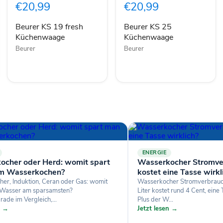
€20,99
€20,99
Küchenwaage
Beurer KS 19 fresh
Beurer KS 25
Küchenwaage
Küchenwaage
Beurer
Beurer
ENERGIE
ocher oder Herd: womit spart
Wasserkocher Stromve
m Wasserkochen?
kostet eine Tasse wirkl
er, Induktion, Ceran oder Gas: womit
Wasserkocher Stromverbrauch
 Wasser am sparsamsten?
Liter kostet rund 4 Cent, eine
ade im Vergleich,...
Plus der W...
n →
Jetzt lesen →