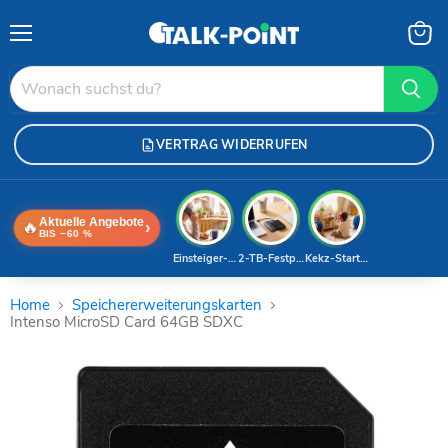
Menü
Waren
anzei
VERTRAG WIDERRUFEN
Aktuelle Angebote
🔥
›
BIS −60 %
Einsteiger-Handy
2-TB-Festplatte
Kekz-Starterset
Home
Speichererweiterungskarten
Intenso MicroSD Card 64GB SDXC