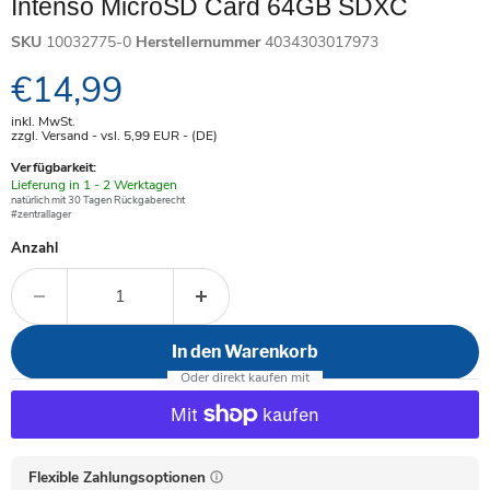
Intenso MicroSD Card 64GB SDXC
SKU
10032775-0
Herstellernummer
4034303017973
Aktueller Preis
€14,99
inkl. MwSt.
zzgl. Versand - vsl. 5,99
EUR
- (DE)
Verfügbarkeit:
Verfügbar
Lieferung in 1 - 2 Werktagen
-
natürlich mit 30 Tagen Rückgaberecht
#zentrallager
Anzahl
In den Warenkorb
Flexible Zahlungsoptionen