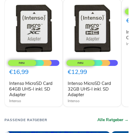
Inte
Mic
SD
Car
€1
32
inkl
Int
Car
Int
Intenso
Intenso
MicroSD
MicroSD
Card
Card
64GB
32GB
€16,99
€12,99
UHS-
UHS-
I
I
Intenso MicroSD Card
Intenso MicroSD Card
inkl.
inkl.
SD
64GB UHS-I inkl. SD
SD
32GB UHS-I inkl. SD
Adapter
Adapter
Adapter
Adapter
Intenso
Intenso
Alle Ratgeber →
PASSENDE RATGEBER