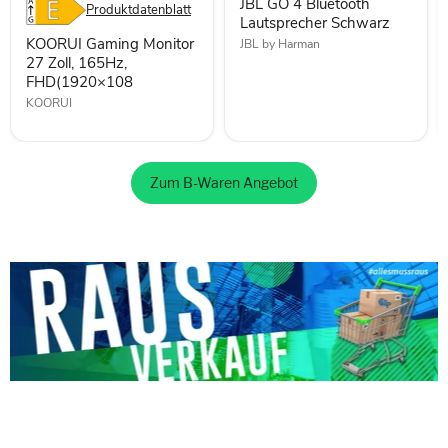
JBL GO 4 Bluetooth
FHD(1920×108
Produktdatenblatt
Lautsprecher Schwarz
KOORUI Gaming Monitor
JBL by Harman
27 Zoll, 165Hz,
FHD(1920×108
KOORUI
Zum B-Waren Angebot