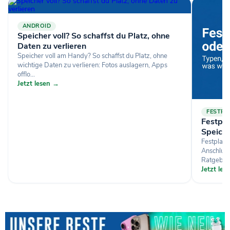
ANDROID
Speicher voll? So schaffst du Platz, ohne
Daten zu verlieren
Speicher voll am Handy? So schaffst du Platz, ohne
wichtige Daten zu verlieren: Fotos auslagern, Apps
offlo...
Jetzt lesen →
FESTPL
Festpl
Speich
Festplat
Anschluss
Ratgeber.
Jetzt le