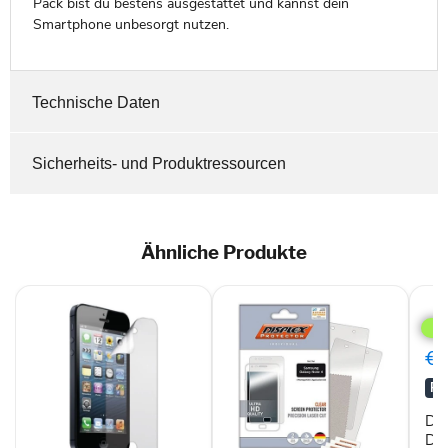
Pack bist du bestens ausgestattet und kannst dein
Smartphone unbesorgt nutzen.
Technische Daten
Sicherheits- und Produktressourcen
Ähnliche Produkte
Disp
Prot
Disp
für
€0
Sam
Gala
RA
Alp
Dis
Dis