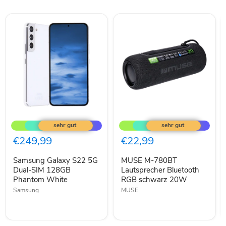
Samsung
MUSE
Galaxy
M-
S22
780BT
5G
Lautsprecher
€249,99
€22,99
Dual-
Bluetooth
SIM
RGB
Samsung Galaxy S22 5G
MUSE M-780BT
128GB
schwarz
Phantom
Dual-SIM 128GB
20W
Lautsprecher Bluetooth
White
Phantom White
RGB schwarz 20W
Samsung
MUSE