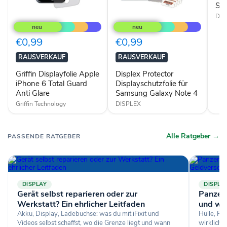
Sa
Griffin
Displex
DIS
Displayfolie
Protector
Apple
Displayschutzfolie
iPhone
für
€0,99
€0,99
6
Samsung
Total
Galaxy
RAUSVERKAUF
RAUSVERKAUF
Guard
Note
Anti
4
Griffin Displayfolie Apple
Displex Protector
Glare
iPhone 6 Total Guard
Displayschutzfolie für
Anti Glare
Samsung Galaxy Note 4
Griffin Technology
DISPLEX
Alle Ratgeber →
PASSENDE RATGEBER
DISPLAY
DISPLA
Gerät selbst reparieren oder zur
Panzerg
Werkstatt? Ein ehrlicher Leitfaden
und wa
Akku, Display, Ladebuchse: was du mit iFixit und
Hülle, Pa
Videos selbst schaffst, wo die Grenze liegt und wann
wirklich 