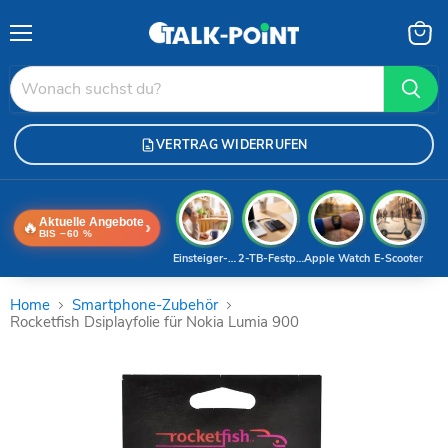
Menü
Waren
anzei
VERTRAG WIDERRUFEN
Aktuelle Angebote
🔥
›
BIS −60 %
Einsteiger-Handy
2-TB-Festplatte
Apple Watch
E-Scooter
Home
Smartphone-Zubehör
Rocketfish Dsiplayfolie für Nokia Lumia 900