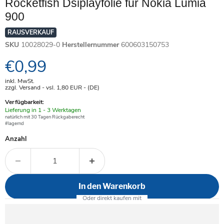
Rocketfish Dsiplayfolie für Nokia Lumia
900
RAUSVERKAUF
SKU
10028029-0
Herstellernummer
600603150753
Aktueller Preis
€0,99
inkl. MwSt.
zzgl. Versand - vsl. 1,80
EUR
- (DE)
Verfügbarkeit:
Verfügbar
Lieferung in 1 - 3 Werktagen
-
natürlich mit 30 Tagen Rückgaberecht
#lagernd
Anzahl
In den Warenkorb