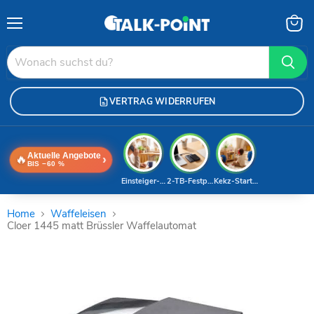
Menü
Waren
anzei
VERTRAG WIDERRUFEN
Aktuelle Angebote
🔥
›
BIS −60 %
Einsteiger-Handy
2-TB-Festplatte
Kekz-Starterset
Home
Waffeleisen
Cloer 1445 matt Brüssler Waffelautomat