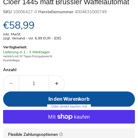
Cloer 1445 matt Brüssler Waffelautomat
SKU
10006427-0
Herstellernummer
4004631000749
Aktueller Preis
€58,99
inkl. MwSt.
zzgl. Versand - vsl. 6,99
EUR
- (DE)
Verfügbarkeit:
Verfügbar
Lieferung in 1 - 3 Werktagen
-
natürlich mit 30 Tagen Rückgaberecht
#zentrallager
Anzahl
In den Warenkorb
Flexible Zahlungsoptionen