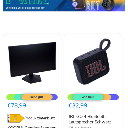
KOORUI
JBL
Gaming
GO
Monitor
4
27
Bluetooth
€78,99
€32,99
Zoll,
Lautsprecher
165Hz,
Schwarz
JBL GO 4 Bluetooth
FHD(1920×108
Produktdatenblatt
Lautsprecher Schwarz