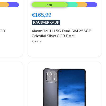
Mi
11i
5G
€165,99
Dual-
SIM
RAUSVERKAUF
256GB
Celestial
6GB
Xiaomi Mi 11i 5G Dual-SIM 256GB
Silver
Celestial Silver 8GB RAM
8GB
RAM
Xiaomi