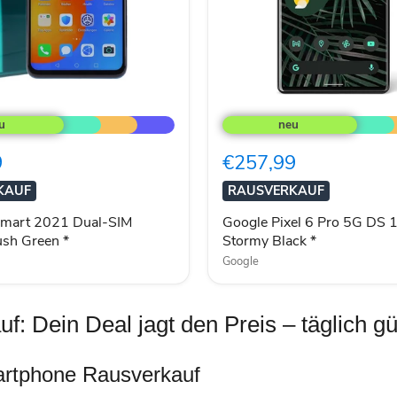
Google
Pixel
6
Pro
9
€257,99
5G
DS
KAUF
RAUSVERKAUF
128GB
Stormy
smart 2021 Dual-SIM
Google Pixel 6 Pro 5G DS
Black
sh Green *
Stormy Black *
*
Google
 Dein Deal jagt den Preis – täglich gü
martphone Rausverkauf