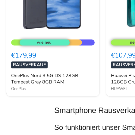
OnePlus
Huawei
Nord
P
3
smart
5G
2021
€179,99
€107,9
DS
Dual-
128GB
SIM
RAUSVERKAUF
RAUSVER
Tempest
128GB
Gray
Crush
OnePlus Nord 3 5G DS 128GB
Huawei P 
8GB
Green
Tempest Gray 8GB RAM
128GB Cru
RAM
*
OnePlus
HUAWEI
Smartphone Rausverkauf:
So funktioniert unser S