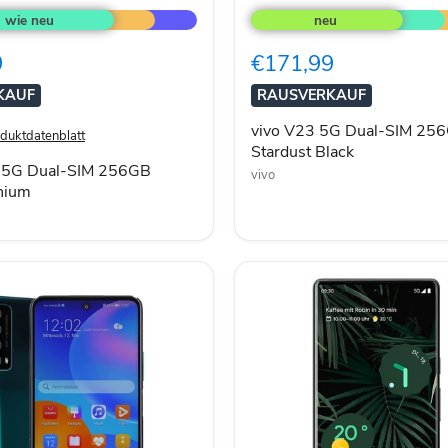
V23
5G
Dual-
9
€171,99
SIM
256GB
KAUF
RAUSVERKAUF
Stardust
Black
vivo V23 5G Dual-SIM 25
duktdatenblatt
Stardust Black
 5G Dual-SIM 256GB
vivo
nium