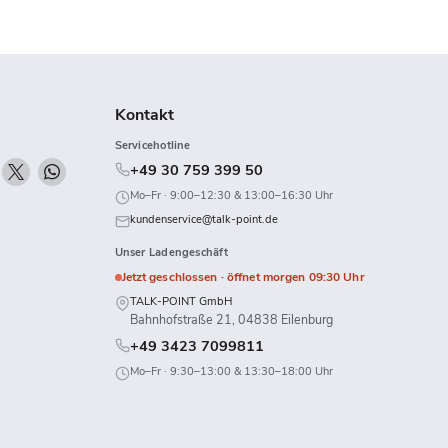
Kontakt
Servicehotline
n
Finden
Finden
Finden
+49 30 759 399 50
ie
Sie
Sie
Mo–Fr · 9:00–12:30 & 13:00–16:30 Uhr
uns
uns
uns
kundenservice@talk-point.de
uf
auf
auf
Unser Ladengeschäft
k
Twitch
X
WhatsApp
Jetzt geschlossen · öffnet morgen 09:30 Uhr
TALK-POINT GmbH
Bahnhofstraße 21, 04838 Eilenburg
+49 3423 7099811
Mo–Fr · 9:30–13:00 & 13:30–18:00 Uhr