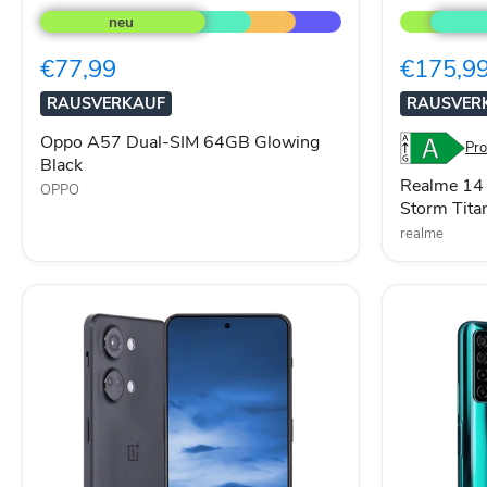
A57
14
Dual-
5G
SIM
Dual-
€77,99
€175,9
64GB
SIM
Glowing
256GB
RAUSVERKAUF
RAUSVER
Black
Storm
Titanium
Oppo A57 Dual-SIM 64GB Glowing
Pro
Black
Realme 14
OPPO
Storm Tita
realme