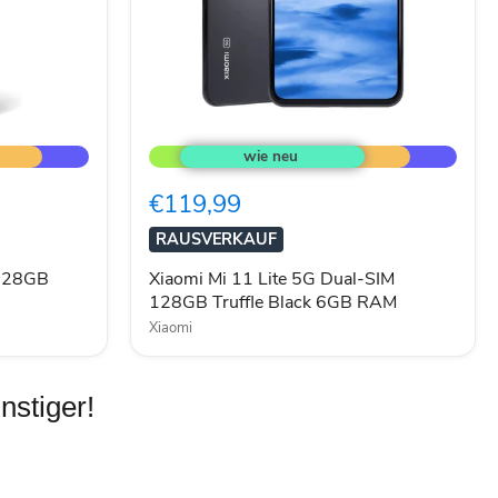
Xiaomi
Mi
11
Lite
€119,99
5G
Dual-
RAUSVERKAUF
SIM
128GB
 128GB
Xiaomi Mi 11 Lite 5G Dual-SIM
Truffle
128GB Truffle Black 6GB RAM
Black
6GB
Xiaomi
RAM
nstiger!