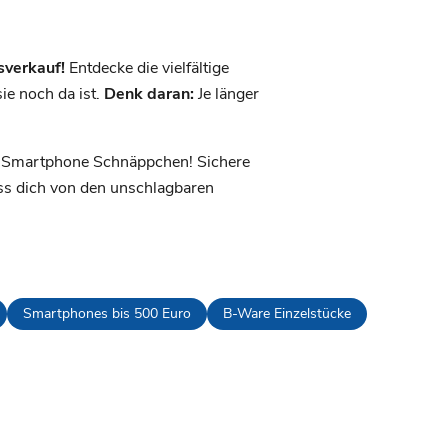
sverkauf!
Entdecke die vielfältige
e noch da ist.
Denk daran:
Je länger
es Smartphone Schnäppchen! Sichere
ass dich von den unschlagbaren
Smartphones bis 500 Euro
B-Ware Einzelstücke