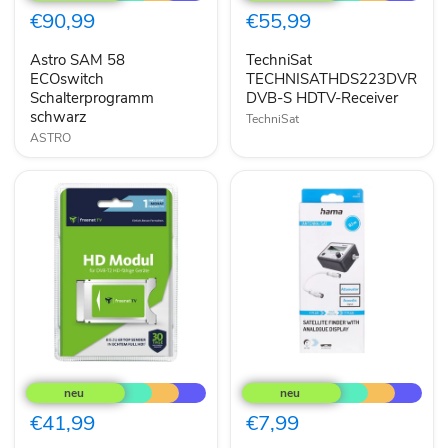
ECOswitch
S
€90,99
€55,99
Schalterprogramm
HDTV-
schwarz
Receiver
Astro SAM 58
TechniSat
ECOswitch
TECHNISATHDS223DVR
Schalterprogramm
DVB-S HDTV-Receiver
schwarz
TechniSat
ASTRO
freenet
Hama
TV
00205291
freenet
Satellitenfinder
TV
Eingebautes
€41,99
€7,99
CI+
Display