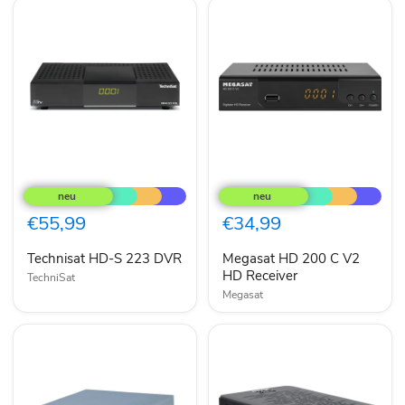
Technisat
Megasat
HD-
HD
S
200
223
C
€55,99
€34,99
DVR
V2
HD
Technisat HD-S 223 DVR
Megasat HD 200 C V2
Receiver
HD Receiver
TechniSat
Megasat