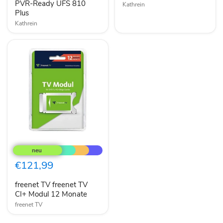
UFS
PVR-Ready UFS 810
Kathrein
810
Plus
Plus
Kathrein
freenet
TV
freenet
TV
€121,99
CI+
Modul
freenet TV freenet TV
12
Monate
CI+ Modul 12 Monate
freenet TV