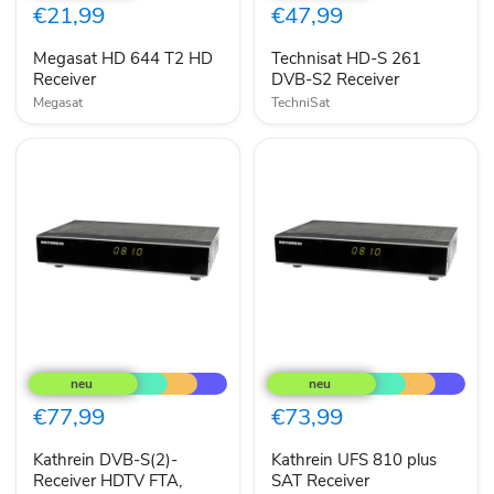
T2
261
€21,99
€47,99
HD
DVB-
Receiver
S2
Megasat HD 644 T2 HD
Technisat HD-S 261
Receiver
Receiver
DVB-S2 Receiver
Megasat
TechniSat
Kathrein
Kathrein
DVB-
UFS
S(2)-
810
Receiver
plus
€77,99
€73,99
HDTV
SAT
FTA,
Receiver
Kathrein DVB-S(2)-
Kathrein UFS 810 plus
PVR-
Ready
Receiver HDTV FTA,
SAT Receiver