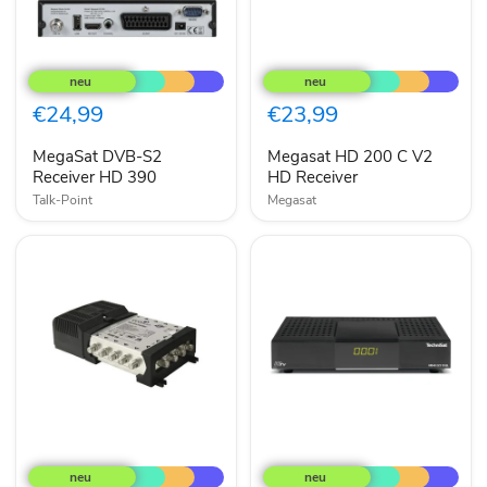
MegaSat
Megasat
DVB-
HD
S2
200
Receiver
C
€24,99
€23,99
HD
V2
390
HD
MegaSat DVB-S2
Megasat HD 200 C V2
Receiver
Receiver HD 390
HD Receiver
Talk-Point
Megasat
Astro
TechniSat
SAM
TECHNISATHDS223DVR
58
DVB-