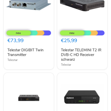
Telestar
Telestar
DIGIBIT
TELEMINI
Twin
T2
Transmitter
IR
€73,99
€25,99
DVB-
C
Telestar DIGIBIT Twin
Telestar TELEMINI T2 IR
HD
Transmitter
Receiver
DVB-C HD Receiver
schwarz
schwarz
Telestar
Telestar