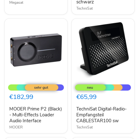
schwarz
Megasat
TechniSat
MOOER
TechniSat
Prime
Digital-
P2
Radio-
(Black)
Empfangsteil
€182,99
€65,99
-
CABLESTAR100
Multi-
sw
MOOER Prime P2 (Black)
TechniSat Digital-Radio-
Effects
Loader
- Multi-Effects Loader
Empfangsteil
Audio
Audio Interface
CABLESTAR100 sw
Interface
MOOER
TechniSat