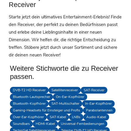
Receiver
Starte jetzt dein ultimatives Entertainment-Erlebnis! Finde
den Receiver, der perfekt zu deinen Bedürfnissen passt
und erlebe deine Lieblingsinhalte in einer neuen
Dimension. Wir helfen dir, die richtige Entscheidung zu
treffen. Stöbere jetzt durch unser Sortiment und sichere
dir deinen neuen Receiver!
Weitere Stichworte die zu Receiver
passen.
DVB-T2 HD Receiver
Satellitenreceiver
SAT-Receiver
Bluetooth-Lautsprecher
On-Ear-Kopfhörer
Bluetooth-Kopfhörer
SAT-Multischalter
In-Ear-Kopfhörer
Gaming-Headsets für Einsteiger und Profis
Parabolantennen
Over-Ear-Kopfhörer
SAT-Kabel
LNBs
Audio-Kabel
Soundbars
HDMI-Kabel
Universal-Fernbedienungen
TechniSat Satellitenreceiver
Telestar DVB-T2 HD Receiver