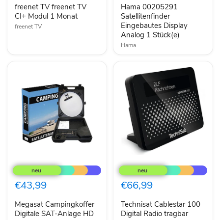
Modul
Analog
freenet TV freenet TV
Hama 00205291
1
1
Monat
CI+ Modul 1 Monat
Stück(e)
Satellitenfinder
Eingebautes Display
freenet TV
Analog 1 Stück(e)
Hama
Megasat
Technisat
Campingkoffer
Cablestar
Digitale
100
SAT-
Digital
€43,99
€66,99
Anlage
Radio
HD
tragbar
Megasat Campingkoffer
Technisat Cablestar 100
schwarz
Digitale SAT-Anlage HD
Digital Radio tragbar