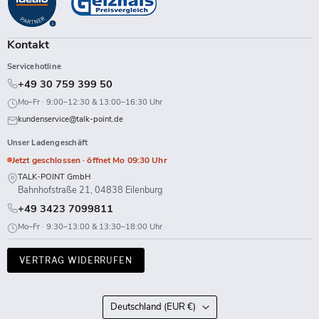
Facebook
Instagram
LinkedIn
TikTok
Twitch
X
WhatsApp
YouTube
Kontakt
Servicehotline
+49 30 759 399 50
Mo–Fr · 9:00–12:30 & 13:00–16:30 Uhr
kundenservice@talk-point.de
Unser Ladengeschäft
Jetzt geschlossen · öffnet Mo 09:30 Uhr
TALK-POINT GmbH
Bahnhofstraße 21, 04838 Eilenburg
+49 3423 7099811
Mo–Fr · 9:30–13:00 & 13:30–18:00 Uhr
VERTRAG WIDERRUFEN
Land
Deutschland
(EUR €)