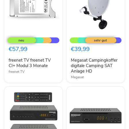
freenet
Megasat
TV
Campingkoffer
freenet
digitale
TV
Camping
€57,99
€39,99
CI+
SAT
Modul
Anlage
freenet TV freenet TV
Megasat Campingkoffer
3
HD
Monate
CI+ Modul 3 Monate
digitale Camping SAT
Anlage HD
freenet TV
Megasat