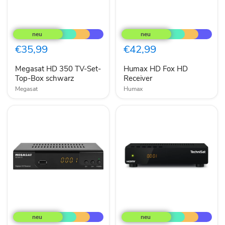
Megasat
Humax
HD
HD
350
Fox
TV-
HD
€35,99
€42,99
Set-
Receiver
Top-
Megasat HD 350 TV-Set-
Humax HD Fox HD
Box
schwarz
Top-Box schwarz
Receiver
Megasat
Humax
Megasat
Technisat
HD
HD-
644
S