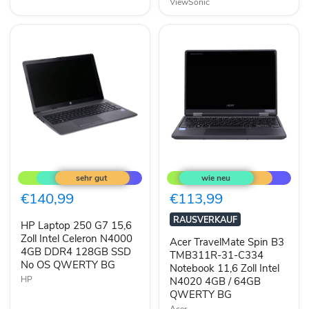
QWERTY
ViewSonic
Citrus
HP
Acer
Laptop
TravelMate
250
Spin
G7
B3
€140,99
€113,99
15,6
TMB311R-
Zoll
31-
RAUSVERKAUF
HP Laptop 250 G7 15,6
Intel
C334
Celeron
Zoll Intel Celeron N4000
Notebook
Acer TravelMate Spin B3
N4000
11,6
4GB DDR4 128GB SSD
TMB311R-31-C334
4GB
Zoll
No OS QWERTY BG
Notebook 11,6 Zoll Intel
DDR4
Intel
HP
N4020 4GB / 64GB
128GB
N4020
SSD
4GB
QWERTY BG
No
/