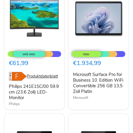
Philips
Microsoft
241E1SC/00
Surface
59.9
Pro
cm
for
€61,99
€1.934,99
(23.6
Business
Zoll)
10.
Microsoft Surface Pro for
LED-
Edition
Produktdatenblatt
Monitor
WiFi
Business 10. Edition WiFi
Convertible
Convertible 256 GB 13,5
Philips 241E1SC/00 59.9
256
Zoll Platin
cm (23.6 Zoll) LED-
GB
Monitor
Microsoft
13,5
Zoll
Philips
Platin