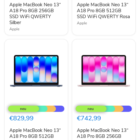
Pro
Pro
Apple MacBook Neo 13“
Apple MacBook Neo 13“
8GB
8GB
256GB
A18 Pro 8GB 256GB
512GB
A18 Pro 8GB 512GB
SSD
SSD
SSD WiFi QWERTY
SSD WiFi QWERTY Rosa
WiFi
WiFi
Silber
Apple
QWERTY
QWERTY
Apple
Silber
Rosa
Apple
Apple
MacBook
MacBook
Neo
Neo
13“
13“
€829,99
€742,99
A18
A18
Pro
Pro
Apple MacBook Neo 13“
Apple MacBook Neo 13“
8GB
8GB
512GB
A18 Pro 8GB 512GB
256GB
A18 Pro 8GB 256GB