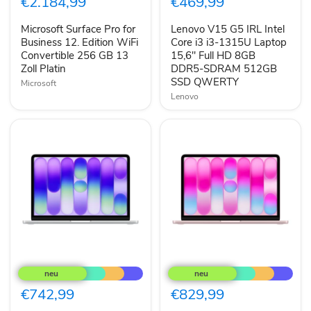
€2.184,99
€469,99
Business
Intel
12.
Core
Microsoft Surface Pro for
Lenovo V15 G5 IRL Intel
Edition
i3
WiFi
Business 12. Edition WiFi
i3-
Core i3 i3-1315U Laptop
Convertible
1315U
Convertible 256 GB 13
15,6" Full HD 8GB
256
Laptop
Zoll Platin
DDR5-SDRAM 512GB
GB
15,6"
SSD QWERTY
Microsoft
13
Full
Zoll
HD
Lenovo
Platin
8GB
DDR5-
SDRAM
512GB
SSD
QWERTY
Apple
Apple
MacBook
MacBook
Neo
Neo
13“
13“
€742,99
€829,99
A18
A18