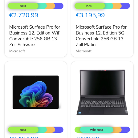
Surface
Surface
Pro
Pro
for
for
€2.720,99
€3.195,99
Business
Business
12.
12.
Microsoft Surface Pro for
Microsoft Surface Pro for
Edition
Edition
WiFi
Business 12. Edition WiFi
5G
Business 12. Edition 5G
Convertible
Convertible
Convertible 256 GB 13
Convertible 256 GB 13
256
256
Zoll Schwarz
Zoll Platin
GB
GB
Microsoft
Microsoft
13
13
Zoll
Zoll
Schwarz
Platin
Microsoft
Lenovo
Surface
V15
Pro
G5
for
IRL