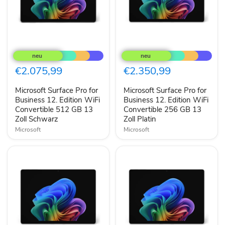
Microsoft
Microsoft
Surface
Surface
Pro
Pro
for
for
€2.075,99
€2.350,99
Business
Business
12.
12.
Microsoft Surface Pro for
Microsoft Surface Pro for
Edition
Edition
WiFi
Business 12. Edition WiFi
WiFi
Business 12. Edition WiFi
Convertible
Convertible
Convertible 512 GB 13
Convertible 256 GB 13
512
256
Zoll Schwarz
Zoll Platin
GB
GB
Microsoft
Microsoft
13
13
Zoll
Zoll
Schwarz
Platin