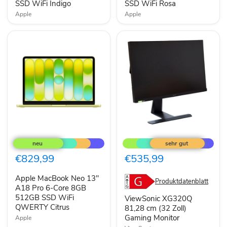
SSD
SSD
SSD WiFi Indigo
SSD WiFi Rosa
WiFi
WiFi
Apple
Apple
Indigo
Rosa
Apple
ViewSonic
MacBook
XG320Q
Neo
81,28
13"
cm
€829,99
€535,99
A18
(32
Pro
Zoll)
Apple MacBook Neo 13"
6-
Gaming
Produktdatenblatt
Core
A18 Pro 6-Core 8GB
Monitor
8GB
512GB SSD WiFi
ViewSonic XG320Q
512GB
QWERTY Citrus
81,28 cm (32 Zoll)
SSD
Gaming Monitor
Apple
WiFi