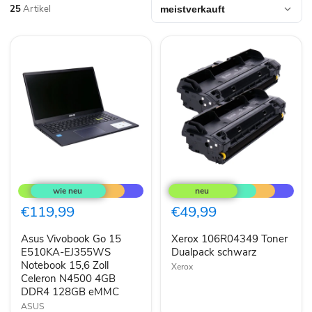
25
Artikel
Asus
Xerox
Vivobook
106R04349
Go
Toner
15
Dualpack
€119,99
€49,99
E510KA-
schwarz
EJ355WS
Asus Vivobook Go 15
Xerox 106R04349 Toner
Notebook
15,6
E510KA-EJ355WS
Dualpack schwarz
Zoll
Notebook 15,6 Zoll
Xerox
Celeron
Celeron N4500 4GB
N4500
DDR4 128GB eMMC
4GB
DDR4
ASUS