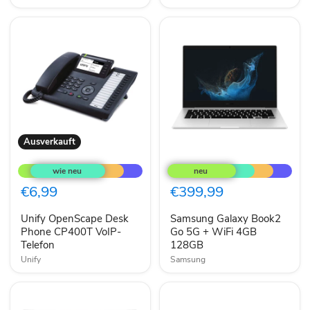
128GB
eMMC
Ausverkauft
Unify
Samsung
OpenScape
Galaxy
Desk
Book2
Phone
Go
€6,99
€399,99
CP400T
5G
VoIP-
+
Unify OpenScape Desk
Samsung Galaxy Book2
Telefon
WiFi
Phone CP400T VoIP-
4GB
Go 5G + WiFi 4GB
128GB
Telefon
128GB
Unify
Samsung