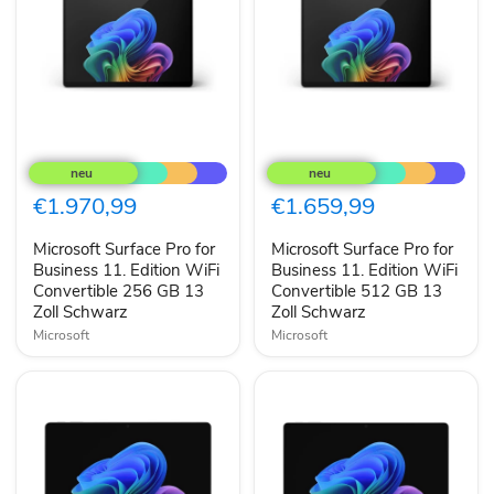
Microsoft
Microsoft
Surface
Surface
Pro
Pro
for
for
€1.970,99
€1.659,99
Business
Business
11.
11.
Microsoft Surface Pro for
Microsoft Surface Pro for
Edition
Edition
WiFi
Business 11. Edition WiFi
WiFi
Business 11. Edition WiFi
Convertible
Convertible
Convertible 256 GB 13
Convertible 512 GB 13
256
512
Zoll Schwarz
Zoll Schwarz
GB
GB
Microsoft
Microsoft
13
13
Zoll
Zoll
Schwarz
Schwarz