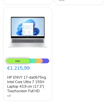
Acer
OS
64GB
QWERTY
QWERTY
BG
BG
HP
ENVY
17-
da0675ng
€1.215,99
Intel
Core
HP ENVY 17-da0675ng
Ultra
7
Intel Core Ultra 7 155H
155H
Laptop 43,9 cm (17.3")
Laptop
Touchscreen Full HD
43,9
HP
cm
(17.3")
Touchscreen