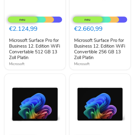
Microsoft
Microsoft
Surface
Surface
Pro
Pro
for
for
€2.124,99
€2.660,99
Business
Business
12.
12.
Microsoft Surface Pro for
Microsoft Surface Pro for
Edition
Edition
WiFi
Business 12. Edition WiFi
WiFi
Business 12. Edition WiFi
Convertable
Convertible
Convertable 512 GB 13
Convertible 256 GB 13
512
256
Zoll Platin
Zoll Platin
GB
GB
Microsoft
Microsoft
13
13
Zoll
Zoll
Platin
Platin
Microsoft
Microsoft